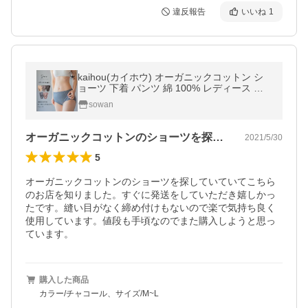
違反報告
いいね
1
kaihou(カイホウ) オーガニックコットン シ
ョーツ 下着 パンツ 綿 100% レディース 女
性 日本製 深履き アトピー 敏感肌 妊活 大き
sowan
いサイズ かわいい
オーガニックコットンのショーツを探して…
2021/5/30
5
オーガニックコットンのショーツを探していていてこちら
のお店を知りました。すぐに発送をしていただき嬉しかっ
たです。縫い目がなく締め付けもないので楽で気持ち良く
使用しています。値段も手頃なのでまた購入しようと思っ
ています。
購入した商品
カラー/チャコール、サイズ/M~L