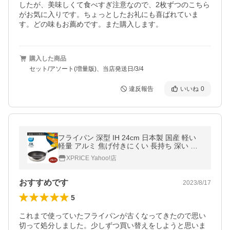
したが、美味しくて食べすぎ注意なので、2枚ずつのこちら
がお気に入りです。ちょっとしたお礼にも喜ばれていま
す。どの味もお薦めです。また購入します。
購入した商品
セット/アソート(増量版)、当店発送日/3/4
違反報告
いいね
0
フライパン 深型 IH 24cm 日本製 国産 軽い
軽量 アルミ 焦げ付きにくい 長持ち 深い ふ
かみ 北陸アルミニウム hokua 送料無料
XPRICE Yahoo!店
おすすめです
2023/8/17
5
これまで使っていたフライパンが古くなってきたので思い
切って処分しました。少しずつ買い替えをしようと思いま