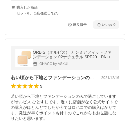
購入した商品
セット/F、当店発送日/12/8
違反報告
いいね
0
ORBIS（オルビス） カシミアフィットファ
ンデーション 02ナチュラル SPF20・PA++
リフィル（専用パフ付）
LOHACO by ASKUL
若い頃から下地とファンデーションのみで…
2021/12/16
5
若い頃から下地とファンデーションのみで過ごしています
がオルビス ひとすじです。近くに店舗がなく公式サイトで
の購入がほとんどでしたが今ではロハコでの購入ばかりで
す。発送が早くポイントも付くのでこれからもお世話にな
りたいと思います。