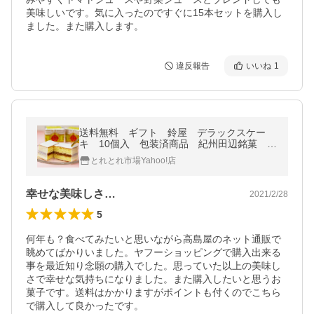
美味しいです。気に入ったのですぐに15本セットを購入し
ました。また購入します。
違反報告
いいね
1
送料無料 ギフト 鈴屋 デラックスケー
キ 10個入 包装済商品 紀州田辺銘菓 和
歌山 お土産 お菓子 定番 ※北海道・沖
とれとれ市場Yahoo!店
縄県は送料+1200円
幸せな美味しさ…
2021/2/28
5
何年も？食べてみたいと思いながら高島屋のネット通販で
眺めてばかりいました。ヤフーショッピングで購入出来る
事を最近知り念願の購入でした。思っていた以上の美味し
さで幸せな気持ちになりました。また購入したいと思うお
菓子です。送料はかかりますがポイントも付くのでこちら
で購入して良かったです。