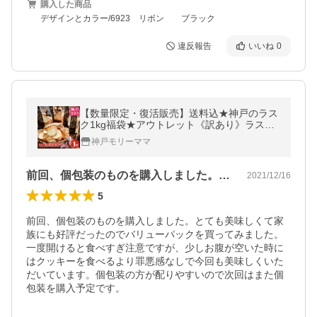
購入した商品
デザインとカラー/6923 リボン ブラック
違反報告
いいね
0
【数量限定・復活販売】送料込★神戸のラス
ク1kg福袋★アウトレット《訳あり》ラスク
バリューパック福袋（ご自宅用簡易包装）
神戸モリーママ
前回、個包装のものを購入しました。とて…
2021/12/16
5
前回、個包装のものを購入しました。とても美味しくて家
族にも好評だったのでバリューパックを買ってみました。
一度開けると食べすぎ注意ですが、少しお腹が空いた時に
はクッキーを食べるより罪悪感なしで今回も美味しくいた
だいています。個包装の方が配りやすいので次回はまた個
包装を購入予定です。