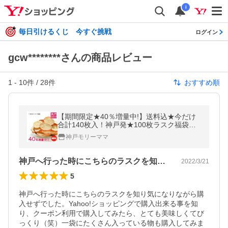
i
毎日引けるくじ 今すぐ挑戦
ログイン
gcw********さんの商品レビュー
1
-
10
件 /
28
件
おすすめ順
【期間限定★40％増量中!】送料込★今だけ
合計140枚入！神戸発★100枚ラスク福袋
（ご自宅用簡易包装）
神戸モリーママ
神戸へ行った時にこちらのラスクを知り気…
2022/3/21
5
神戸へ行った時にこちらのラスクを知り気になりながら購
入せずでした。Yahoo!ショッピングで購入出来る事を知
り、クーポン利用で購入してみたら、とても美味しくてび
っくり（笑）一袋にたくさん入っている物も購入してみま