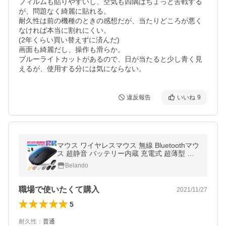
フィルムも貼りやすいし、空気も四隅はちょっと苦戦する
が、問題なく綺麗に貼れる。

耐久性は前の機種のときの感想だが、当たりどころが悪く
なければ本当に割れにくい。

(2年くらい買い替えずに済んだ)

画面も綺麗だし、操作も滑らか。

ブルーライトカットがあるので、日が当たると少し青く見
えるが、使用する分には気にならない。
違反報告
いいね
9
マウス ワイヤレスマウス 無線 Bluetoothマウ
ス 超静音 バッテリー内蔵 充電式 超薄型 高
精度 Mac/Windows/surface/Microsoft Pro プ
Belando
レゼント 2026
職場で使いたくて購入
2021/11/27
5
耐久性
：
普通