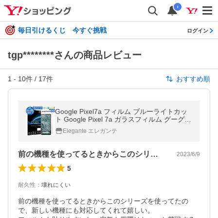
i
毎日引けるくじ 今すぐ挑戦
ログイン
tgp********さんの商品レビュー
1
-
10
件 /
17
件
おすすめ順
Google Pixel7a フィルム ブルーライトカッ
ト Google Pixel 7a ガラスフィルム グーグル
ピクセル7a 液晶保護フィルム 超透過率 YH
Elegante エレガンテ
TJ
前の機種を使ってるときからこのシリーズ…
2023/6/9
5
耐久性
：
壊れにくい
前の機種を使ってるときからこのシリーズを使ってたの
で、新しい機種にも対応してくれて嬉しい。
