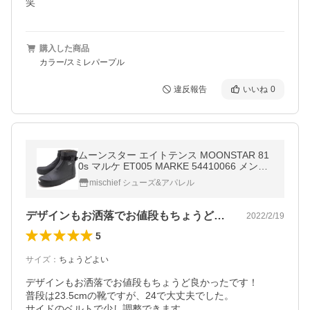
笑
購入した商品
カラー/スミレパープル
違反報告
いいね
0
ムーンスター エイトテンス MOONSTAR 81
0s マルケ ET005 MARKE 54410066 メン
ズ・レディース ラバーブーツ ブラック 正規
mischief シューズ&アパレル
取扱店
デザインもお洒落でお値段もちょうど良か…
2022/2/19
5
サイズ
：
ちょうどよい
デザインもお洒落でお値段もちょうど良かったです！

普段は23.5cmの靴ですが、24で大丈夫でした。

サイドのベルトで少し調整できます。
