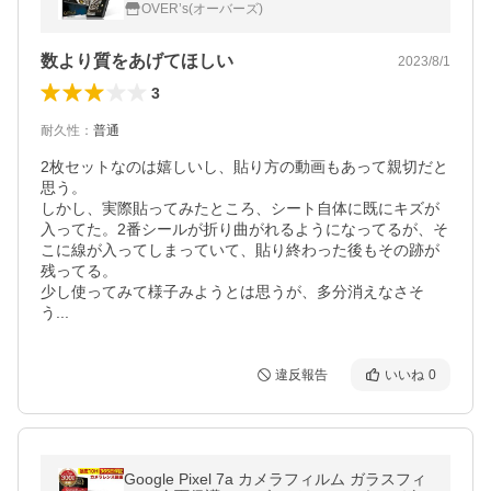
ルーライトカット 保護 2枚セット 極薄0.08
OVER’s(オーバーズ)
mm OVER`s オーバーズ
数より質をあげてほしい
2023/8/1
3
耐久性
：
普通
2枚セットなのは嬉しいし、貼り方の動画もあって親切だと
思う。

しかし、実際貼ってみたところ、シート自体に既にキズが
入ってた。2番シールが折り曲がれるようになってるが、そ
こに線が入ってしまっていて、貼り終わった後もその跡が
残ってる。

少し使ってみて様子みようとは思うが、多分消えなさそ
う...
違反報告
いいね
0
Google Pixel 7a カメラフィルム ガラスフィ