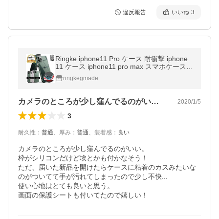
違反報告
いいね
3
Ringke iphone11 Pro ケース 耐衝撃 iphone
11 ケース iphone11 pro max スマホケース
透明 クリア ブランド 米軍 規格 TPU ストラ
ringkegmade
ップホール Ringke Fusion
カメラのところが少し窪んでるのがいい。…
2020/1/5
3
耐久性
：
普通
、
厚み
：
普通
、
装着感
：
良い
カメラのところが少し窪んでるのがいい。

枠がシリコンだけど埃とかも付かなそう！

ただ、届いた新品を開けたらケースに粘着のカスみたいな
のがついてて手が汚れてしまったので少し不快...

使い心地はとても良いと思う。

画面の保護シートも付いてたので嬉しい！