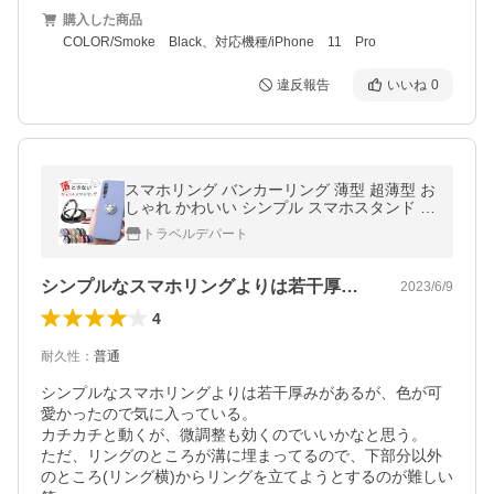
購入した商品
COLOR/Smoke Black、対応機種/iPhone 11 Pro
違反報告
いいね
0
スマホリング バンカーリング 薄型 超薄型 お
しゃれ かわいい シンプル スマホスタンド フ
ィンガーリング リングスタンド スマートフ
トラベルデパート
ォン スマホホルダー
シンプルなスマホリングよりは若干厚みが…
2023/6/9
4
耐久性
：
普通
シンプルなスマホリングよりは若干厚みがあるが、色が可
愛かったので気に入っている。

カチカチと動くが、微調整も効くのでいいかなと思う。

ただ、リングのところが溝に埋まってるので、下部分以外
のところ(リング横)からリングを立てようとするのが難しい