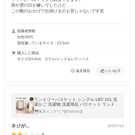
雨や雪の日が嫌いでしたけど、

この靴のおかげで出掛けるのも苦じゃないです笑
投稿者情報
女性/30代
普段履いているサイズ：23.5cm
購入した商品
サイズ/24.0cm、モデル/メンズ＆レディース
違反報告
いいね
0
ランドリーバスケット シングル LBT-101 洗
濯かご 洗濯物 洗濯用品 バスケット ランドリ
ー用品 一人暮らし
家具インテリア館Yahoo!店
ネジが...
2020/7/15
2