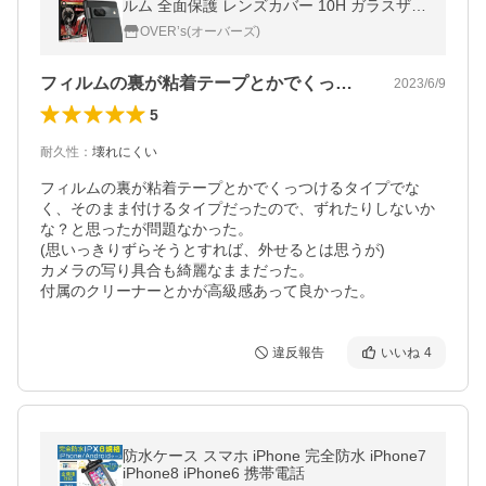
ルム 全面保護 レンズカバー 10H ガラスザム
ライ グーグル ピクセル 保護フィルム OVER
OVER’s(オーバーズ)
`s オーバーズ
フィルムの裏が粘着テープとかでくっつけ…
2023/6/9
5
耐久性
：
壊れにくい
フィルムの裏が粘着テープとかでくっつけるタイプでな
く、そのまま付けるタイプだったので、ずれたりしないか
な？と思ったが問題なかった。

(思いっきりずらそうとすれば、外せるとは思うが)

カメラの写り具合も綺麗なままだった。

付属のクリーナーとかが高級感あって良かった。
違反報告
いいね
4
防水ケース スマホ iPhone 完全防水 iPhone7
iPhone8 iPhone6 携帯電話