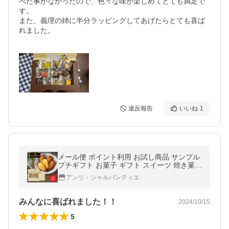
べた事がなかったので、色々な味が楽しめてとても満足で
す。

また、義理の姉に半分ラッピングしてあげたらとても喜ば
れました。

違反報告
いいね
1
メール便 ポイント利用 お試し商品 サンプル
プチギフト お菓子 ギフト スイーツ 焼き菓子
退職 アンリ フィナンシェマドレーヌ詰合せ
アンリ・シャルパンティエ
14個入ポストイン
みんなに喜ばれました！！
2024/10/15
5