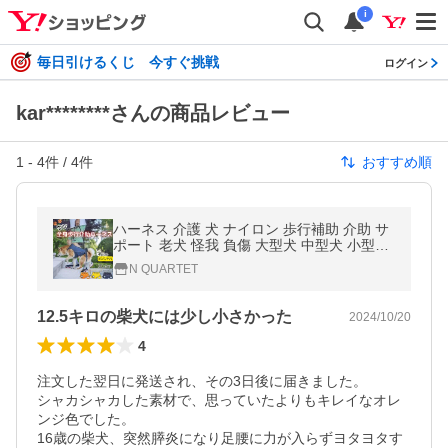
i
毎日引けるくじ 今すぐ挑戦
ログイン
kar********さんの商品レビュー
1
-
4
件 /
4
件
おすすめ順
ハーネス 介護 犬 ナイロン 歩行補助 介助 サ
ポート 老犬 怪我 負傷 大型犬 中型犬 小型犬
ヘルスケア 全身 脱げない 前足 後足
N QUARTET
12.5キロの柴犬には少し小さかった
2024/10/20
4
注文した翌日に発送され、その3日後に届きました。

シャカシャカした素材で、思っていたよりもキレイなオレ
ンジ色でした。

16歳の柴犬、突然膵炎になり足腰に力が入らずヨタヨタす