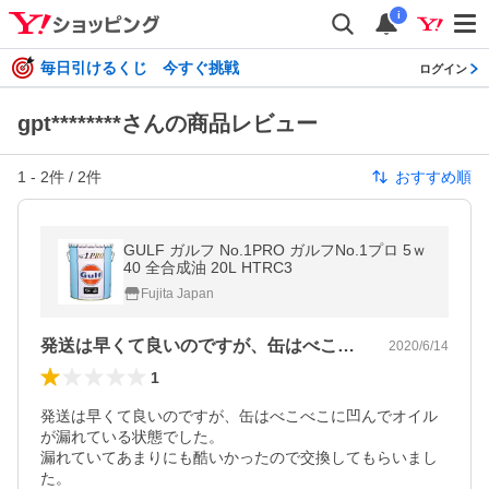
i
毎日引けるくじ 今すぐ挑戦
ログイン
gpt********さんの商品レビュー
1
-
2
件 /
2
件
おすすめ順
GULF ガルフ No.1PRO ガルフNo.1プロ 5ｗ
40 全合成油 20L HTRC3
Fujita Japan
発送は早くて良いのですが、缶はべこべこ…
2020/6/14
1
発送は早くて良いのですが、缶はべこべこに凹んでオイル
が漏れている状態でした。

漏れていてあまりにも酷いかったので交換してもらいまし
た。
