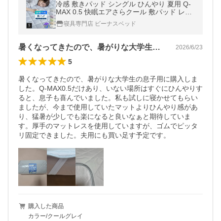
冷感 敷きパッド シングル ひんやり 夏用 Q-
MAX 0.5 快眠エアさらクール 敷パッド レギ
ュラータイプ 100×200cm 接触冷感 涼感 冷
寝具専門店 ビーナスベッド
却 ベッドパッド
暑くなってきたので、暑がりな大学生の息…
2026/6/23
5
暑くなってきたので、暑がりな大学生の息子用に購入しま
した。Q-MAX0.5だけあり、いない場所はすぐにひんやりす
ると、息子も喜んでいました。私も試しに寝かせてもらい
ましたが、今まで使用していたマットよりひんやり感があ
り、猛暑が少しでも楽になると良いなぁと期待していま
す。厚手のマットレスを使用していますが、ゴムでピッタ
リ固定できました。夫用にも買い足す予定です。
購入した商品
カラー/クールグレイ