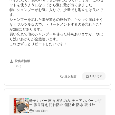
50代になり、髪のパサつきが気になっていますが、このセ
ットを使うようになってから髪に艶が出てきました！

特にシャンプーがお気に入りで、少量でも泡立ちは良いで
す。

シャンプーを流した際が驚きの感触で、キシキシ感は全く
なくツルツルなので、トリートメントするのを忘れたこと
が2回ほどあります。

買い忘れて他のシャンプーを使った時もありますが、やは
り洗いあがりが全然違います。

投稿者情報
50代
違反報告
いいね
0
椅子カバー 座面 座面のみ チェアカバー レザ
ー 張り替え 汚れ防止 傷防止 防水 取り外し
オフィス 伸縮 フィット
Curu-Store