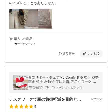
のでズレることもありません。
購入した商品
カラー/ベージュ
違反報告
いいね
0
骨盤サポートチェアMy Comfy 骨盤矯正 姿勢
矯正 椅子 座椅子 体圧分散 デスクワーク ボ
ディメイク ドリームウェア M RC-1220
壱番館STORE Yahoo!ショッピング店
デスクワークで腰の負担軽減を目的とし、…
2026/6/3
5