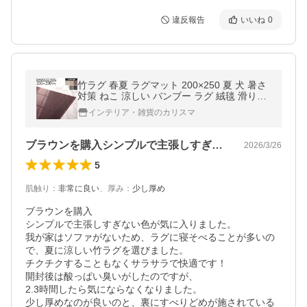
違反報告
いいね
0
竹ラグ 春夏 ラグマット 200×250 夏 犬 暑さ
対策 ねこ 涼しい バンブー ラグ 絨毯 滑り止
め センターラグ おしゃれ リビング カーペッ
インテリア・雑貨のカリスマ
ト
ブラウンを購入シンプルで主張しすぎない…
2026/3/26
5
肌触り
：
非常に良い
、
厚み
：
少し厚め
ブラウンを購入

シンプルで主張しすぎない色が気に入りました。

我が家はソファがないため、ラグに寝そべることが多いの
で、夏に涼しい竹ラグを選びました。

チクチクすることもなくサラサラで快適です！

開封後は酸っぱい臭いがしたのですが、

2.3時間したら気にならなくなりました。

少し厚めなのが良いのと、裏にすべりどめが施されている