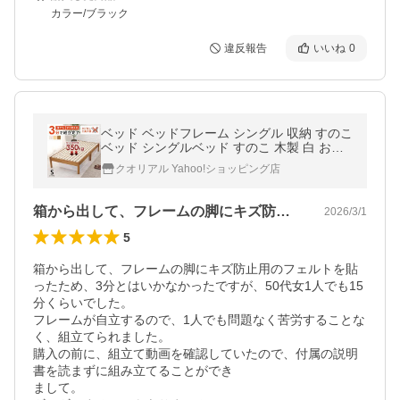
カラー/ブラック
違反報告
いいね
0
ベッド ベッドフレーム シングル 収納 すのこ
ベッド シングルベッド すのこ 木製 白 おし
ゃれ 安い ベット 組み立て簡単 工具不要 耐
クオリアル Yahoo!ショッピング店
荷重350kg 頑丈 ネジレス
箱から出して、フレームの脚にキズ防止用…
2026/3/1
5
箱から出して、フレームの脚にキズ防止用のフェルトを貼
ったため、3分とはいかなかったですが、50代女1人でも15
分くらいでした。

フレームが自立するので、1人でも問題なく苦労することな
く、組立てられました。

購入の前に、組立て動画を確認していたので、付属の説明
書を読まずに組み立てることができ

まして。
