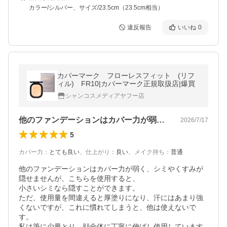
カラー/シルバー、サイズ/23.5cm（23.5cm相当）
違反報告
いいね
0
カバーマーク フローレスフィット (リフ
ィル) FR10|カバーマーク正規取扱店|爆買
シャンコスメディアヤフー店
他のファンデーションはカバー力が弱く、…
2026/7/17
5
カバー力
：
とても良い
、
仕上がり
：
良い
、
メイク持ち
：
普通
他のファンデーションはカバー力が弱く、シミやくすみが
隠せませんが、こちらを使用すると、

小さいシミなら隠すことができます。

ただ、使用量を間違えると厚塗りになり、汗にはあまり強
くないですが、これに慣れてしまうと、他は使えないで
す。

私は筆に少量とり、顔全体に丁寧に伸ばし使用しています