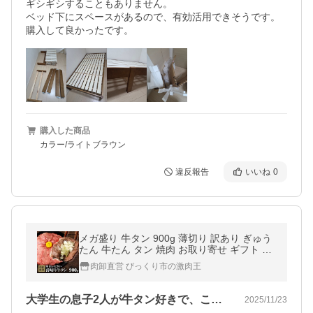
ギシギシすることもありません。

ベッド下にスペースがあるので、有効活用できそうです。

購入して良かったです。
購入した商品
カラー/ライトブラウン
違反報告
いいね
0
メガ盛り 牛タン 900g 薄切り 訳あり ぎゅう
たん 牛たん タン 焼肉 お取り寄せ ギフト 食
品 グルメ 個包装 BBQ バーベキュー 300g×3
肉卸直営 びっくり市の激肉王
パック 爆買
大学生の息子2人が牛タン好きで、こちら…
2025/11/23