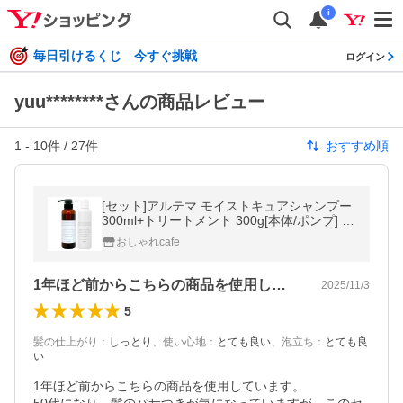
i
毎日引けるくじ 今すぐ挑戦
ログイン
yuu********さんの商品レビュー
1
-
10
件 /
27
件
おすすめ順
[セット]アルテマ モイストキュアシャンプー
300ml+トリートメント 300g[本体/ポンプ] ult
ema[送料無料]
おしゃれcafe
1年ほど前からこちらの商品を使用してい…
2025/11/3
5
髪の仕上がり
：
しっとり
、
使い心地
：
とても良い
、
泡立ち
：
とても良
い
1年ほど前からこちらの商品を使用しています。
