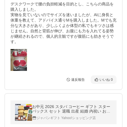
デスクワークで腰の負担軽減を目的とし、こちらの商品を
購入しました。

実物を見ていないのでサイズを迷いましたが、AIに身長と
体重を教えて、アドバイス通りMを購入しました。Mでも充
分な大きさがあり、少しふくよか体型の私でもキツさは感
じません。自然と背筋が伸び、お腹にも力を入れてる姿勢
が継続されるので、個人的主観ですが腹筋にも効きそうで
す。
違反報告
いいね
0
お中元 2026 スタバ コーヒー ギフト スター
バックス セット 退職 出産 結婚 内祝い お返
し おしゃれ お菓子 お供え 香典返し 品物 快
ジャパンギフト Yahoo!ショッピング店
気祝い 4個入 asno