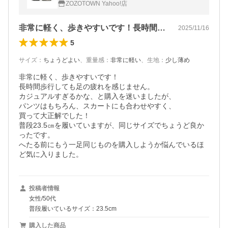
ZOZOTOWN Yahoo!店
非常に軽く、歩きやすいです！長時間歩行…
2025/11/16
5
サイズ
：
ちょうどよい
、
重量感
：
非常に軽い
、
生地
：
少し薄め
非常に軽く、歩きやすいです！

長時間歩行しても足の疲れを感じません。

カジュアルすぎるかな、と購入を迷いましたが、

パンツはもちろん、スカートにも合わせやすく、

買って大正解でした！

普段23.5㎝を履いていますが、同じサイズでちょうど良か
ったです。

へたる前にもう一足同じものを購入しようか悩んでいるほ
ど気に入りました。
投稿者情報
女性/50代
普段履いているサイズ：23.5cm
購入した商品