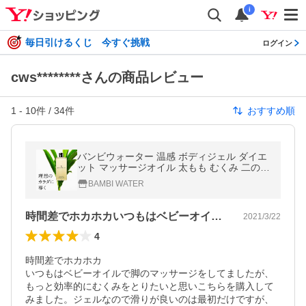
i
毎日引けるくじ 今すぐ挑戦
ログイン
cws********さんの商品レビュー
1
-
10
件 /
34
件
おすすめ順
バンビウォーター 温感 ボディジェル ダイエ
ット マッサージオイル 太もも むくみ 二の腕
お腹 脂肪 引き締め 美脚 爆買 春夏
BAMBI WATER
時間差でホカホカいつもはベビーオイルで…
2021/3/22
4
時間差でホカホカ

いつもはベビーオイルで脚のマッサージをしてましたが、
もっと効率的にむくみをとりたいと思いこちらを購入して
みました。ジェルなので滑りが良いのは最初だけですが、