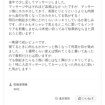
途中で少し足してマッサージしました。

マッサージ中はそれほど温感はなかったですが、マッサー
ジ後にホカホカしてきて、表面ヒリヒリというよりも内側
から血行が良くなってホカホカしてる気がする！

明日の朝起きた時にどのくらいスッキリしているか楽しみ
です。ボトルもオシャレで見えるところに置いてもインテ
リアを邪魔しません♪1本使い切ってみて効果的ならまた買
おうと思います！

一晩寝て続レビューです。

寝てるときに内ももがカーッと熱くなって何度か目が覚め
ました、、１週間くらい使えば慣れてくると書いてあった
ので最初だけとは思いますが、、

でも朝起きたらもう熱い感じはなく脚がスッキリしてまし
た！特に入念マッサージしてカーッとなった内ももに効い
た気がします！
投稿者情報
30代
違反報告
いいね
3