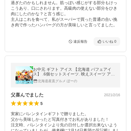
過ぎたのかもしれません。筋っぽい感じがする部分もけっ
こうあり、口にさわります。高級肉の使えない部分をひき
肉にしたのかな？と言う感じ。

主人はこれを食べて、私がスーパーで買った普通の合い挽
き肉で作ったハンバーグの方が美味しいと言ってました。
違反報告
いいね
0
お中元 ギフト アイス 【北海道 パフェアイ
ス】 .6個セットスイーツ. 映えスイーツ アイ
スクリーム デコレーション 夏ギフト 詰め合
北海道産直グルメ ぼーの
わせ 御中元 【S01】【S】
父喜んでました
2021/2/16
5
実家にバレンタインギフトで贈りました。

父から美味しかったと写真付きでお礼がありました！

注文時、バレンタインより先の日付しか選択出来ないよう
になっていましたが、備考欄に2月14日希望の旨記載しまし