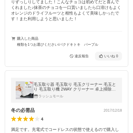
りずっしりしてました！こんなチョコは初めてだと喜んで
くれました♪抹茶のチョコを一口貰いましたら口溶けもよく
オレンジのドライフルーツと相性もよくて美味しかったで
す！また利用しようと思いました！
購入した商品
種類を1つお選びください/バクドキトキ パープル
違反報告
いいね
0
毛玉取り器 毛玉取り 毛玉クリーナー 毛玉と
り 毛玉取り機 2WAY クリーナー 卓上掃除機
充電式 卓上 掃除機 ハンディ掃除機 ミニ掃除
ラッシュモール
機 ミニ コンパクト 1年保証
冬の必需品
2017/12/18
4
満足です。充電式でコードレスの状態で使えるので購入し