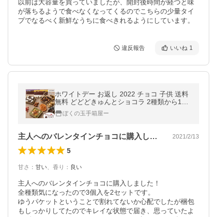
以前は大容量を買っていましたが、開封後時間が経つと味
が落ちるようで食べなくなってくるのでこちらの少量タイ
プでなるべく新鮮なうちに食べきれるようにしています。
違反報告
いいね
1
ホワイトデー お返し 2022 チョコ 子供 送料
無料 どどどきゅんとショコラ 2種類から1個
選べる！ チョコ3種入り チョコレート プチ
ぼくの玉手箱屋ー
ギフト かわいい 予約
主人へのバレンタインチョコに購入しまし…
2021/2/13
5
甘さ
：
甘い
、
香り
：
良い
主人へのバレンタインチョコに購入しました！

全種類気になったので3個入を2セットです。

ゆうパケットということで割れてないか心配でしたが梱包
もしっかりしてたのでキレイな状態で届き、思っていたよ