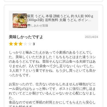
爆買 うどん 本場 讃岐うどん 約 9人前 900ｇ
(300gx3袋) 送料無料 太麺 うどん ポイント
利用 お試し商品 サンプル しあわせ製麺 shia
しあわせ製麺
wase9
美味しかったですよ
2021/4/24
3
しっかりと噛みごたえがあって小麦感のあるうどんでし
た。美味しくいただきました！もちもちとはまた違うコシ
のあるうどんですね。普段そんなに沢山食べる夫婦ではあ
りませんが、2人で1袋食べて少し足りないくらいでした。

３人前？？という量ですかね。もう少し買っといても良か
ったかもです。

お安かったので、仕方ないのかもしれませんが梱包がビニ
ール袋なのはちょっと怖いです。ポストに強引に押し込ま
れていてどこか裂けているんじゃないかと心配になりまし
た。

食品なのでせめて厚紙の封筒とかにしてもらえたら安心し
てまた頼めます。