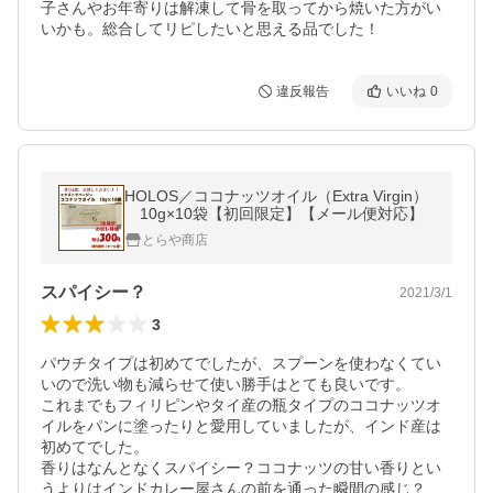
子さんやお年寄りは解凍して骨を取ってから焼いた方がい
いかも。総合してリピしたいと思える品でした！
違反報告
いいね
0
HOLOS／ココナッツオイル（Extra Virgin）
10g×10袋【初回限定】【メール便対応】
とらや商店
スパイシー？
2021/3/1
3
パウチタイプは初めてでしたが、スプーンを使わなくてい
いので洗い物も減らせて使い勝手はとても良いです。

これまでもフィリピンやタイ産の瓶タイプのココナッツオ
イルをパンに塗ったりと愛用していましたが、インド産は
初めてでした。

香りはなんとなくスパイシー？ココナッツの甘い香りとい
うよりはインドカレー屋さんの前を通った瞬間の感じ？
