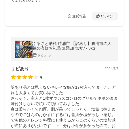
違反報告
いいね
0
ふるさと納税 勝浦市 【訳あり】勝浦市の人
気の海鮮お礼品 無添加 塩サバ 3kg
さとふる
リピあり
2024/7/7
4
訳あり品とは思えないキレイな鯖が17枚入ってました。ど
れも大きくてお買い得でした！

さっそく、主人と1枚ずつガスコンロのグリルで冷凍のまま
味付けしないで焼いて頂いてみました。

身は柔らかくて肉厚、脂が乗ってしっとり、塩気は控えめ
なのでごはんのおかずにするには醤油か塩が欲しい感じ。
でも他のアレンジ料理にも使えるからこのくらいの塩加減
が逆にありがたいです！上半分は小骨が多かったので、お