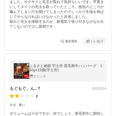
ました。サクサクと毛玉が取れて気持ちいいです。平置き
にしてタイツの毛玉を取っていたところ、指先のところが
噛んでしまい穴を開けてしまったのでしっかり生地を伸ば
してやらなければいけなかったと反省しました。

取れた毛玉を掃除するのが、静電気で張り付きなかなか出
てこないので少し面倒です。
違反報告
いいね
2
ふるさと納税 宇土市 黒毛和牛ハンバーグ 1
50g×15個(宇土市)
さとふる
もぐもぐ、ん‥？
2022/1/14
2
食感
：
硬い
ボリュームは十分ですが、何でしょう、黒毛和牛に期待し