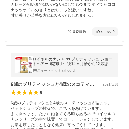
カレーの匂いまではいかないにしても今まで食べてたココ
ナッツオイルの香りとはちょっと違いますね。

甘い香りが苦手な方にはいいかもしれません。
違反報告
いいね
0
ロイヤルカナン FBN ブリティッシュ ショー
トヘアー 成猫用 生後12ヵ月齢から12歳まで
400g (猫・キャット)[正規品]
スイートペットYahoo!店
6歳のブリティッシュと4歳のスコティッ…
2021/5/18
5
6歳のブリティッシュと4歳のスコティッシュが居ます。

ペットショップの推奨で、こちらをあげています。

よく食べます。たまに飽きてくる時もあるのでロイヤルカ
ナンシリーズの中で味変してローテーションしています。

お腹を壊したこともなく健康に育ってくれています。
