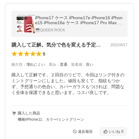
iPhone17 ケース iPhone17e iPhone16 iPhon
e15 iPhone16e ケース iPhone17 Pro Max Pl
us Air ケース iPhone14 iPhone13 iPhone12
QUEEN ROCK
mini 11 SE3 ケース リング付き
購入して正解。気分で色を変える予定です。
2022/4/17
5
耐久性
：
壊れにくい
、
厚み
：
普通
、
装着感
：
良い
購入して正解です。２回目のリピで、今回はリング付きの
ミントグリーンにしました。値段も安くて、指紋もつか
ず、予想通りの色合い、カバーガラスもつければ、問題な
く全体を保護できると思います。コスパ良しです。
購入した商品
機種/iPhone11、カラー/ミントグリーン
違反報告
いいね
0