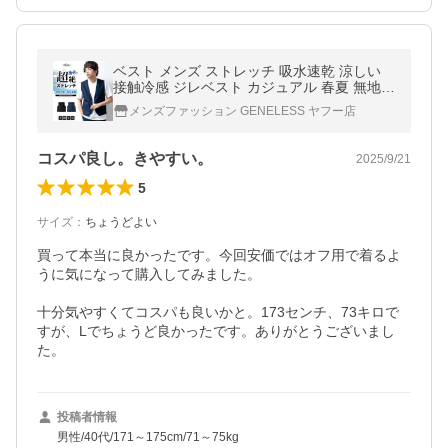
ベスト メンズ ストレッチ 吸水速乾 涼しい
接触冷感 ジレベスト カジュアル 春夏 無地 L
在宅 夏 ビジネス おしゃれ シンプル 全2色
メンズファッション GENELESS ヤフー店
通気性
コスパ良し。きやすい。
2025/9/21
5
サイズ
：
ちょうどよい
買って本当に良かったです。今回安価ではオフ用で着るよ
うに気になって購入してみました。

十分気やすくてコスパも良いかと。173センチ、73キロで
すが、Lでちょうど良かったです。ありがとうございまし
た。
投稿者情報
男性/40代/171～175cm/71～75kg