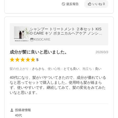
違反報告
いいね
0
シャンプー トリートメント ２本セット KIS
O CARE キソ ボタニカルヘアケア ノンシリ
コン ダメージケア ビオチン キャピキシル 無
KISOCARE
添加 国産 日本製 リニューアル
成分が髪に良いと思いました。
2026/3/3
5
髪の仕上がり
：
さらさら
、
使い心地
：
とても良い
、
泡立ち
：
良い
40代になり、髪がパサついてきたので、成分が優れている
なと思ってセットで購入しました。使用時も髪が絡まら
ず、使いやすいです。継続してみて、髪の変化をみてみた
いなと思います。
投稿者情報
40代