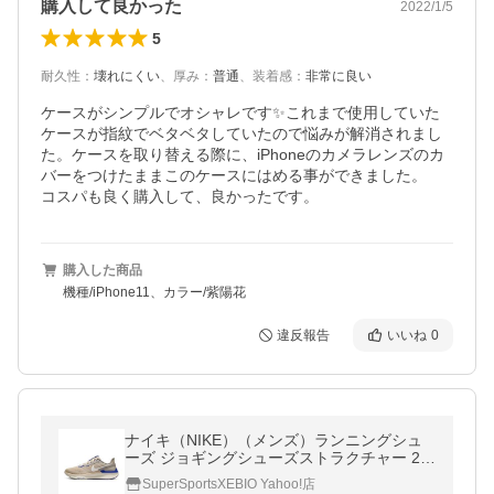
購入して良かった
2022/1/5
5
耐久性
：
壊れにくい
、
厚み
：
普通
、
装着感
：
非常に良い
ケースがシンプルでオシャレです✨これまで使用していた
ケースが指紋でベタベタしていたので悩みが解消されまし
た。ケースを取り替える際に、iPhoneのカメラレンズのカ
バーをつけたままこのケースにはめる事ができました。

コスパも良く購入して、良かったです。
購入した商品
機種/iPhone11、カラー/紫陽花
違反報告
いいね
0
ナイキ（NIKE）（メンズ）ランニングシュ
ーズ ジョギングシューズストラクチャー 25
プレミアム HF4311-126
SuperSportsXEBIO Yahoo!店