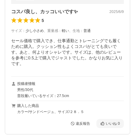
コスパ良し、カッコいいです✨
2025/6/9
5
サイズ
：
少し小さめ
、
重量感
：
軽い
、
生地
：
普通
セール価格で購入でき、仕事通勤とトレーニングでも履く
ために購入。クッション性もよくコスパがとても良いで
す。あと、何よりオシャレです。サイズは、他のレビュー
を参考に0.5上で購入でジャストでした。かなりお気に入り
です。
投稿者情報
男性/30代
普段履いているサイズ：27.5cm
購入した商品
カラー/サンドベージュ、サイズ/２８．５
違反報告
いいね
0