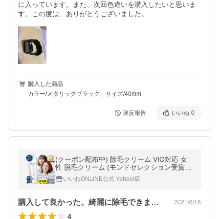
に入っています。また、次回色違いを購入したいと思いま
す。この度は、ありがとうございました。
購入した商品
カラー/メタリックブラック、サイズ/40mm
違反報告
いいね
0
(クーポン配布中) 除毛クリーム VIO対応 女
性 脱毛クリーム (モンドセレクション受賞)
デリケートゾーン ムダ毛処理 低刺激 敏感肌
いいねONLINE公式 Yahoo!店
医薬部外品 150g
購入して良かった。綺麗に除毛できました。
2021/6/16
4