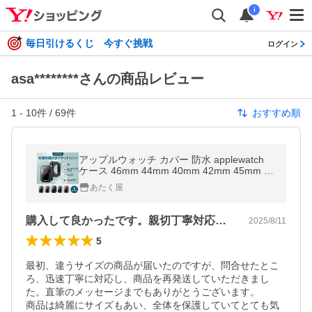
i
毎日引けるくじ 今すぐ挑戦
ログイン
asa********さんの商品レビュー
1
-
10
件 /
69
件
おすすめ順
アップルウォッチ カバー 防水 applewatch
ケース 46mm 44mm 40mm 42mm 45mm 41
mm シリーズ10 9 se 8 7 6 5 4
あたく屋
購入して良かったです。親切丁寧対応でした
2025/8/11
5
最初、違うサイズの商品が届いたのですが、問合せたとこ
ろ、迅速丁寧に対応し、商品を再発送していただきまし
た。直筆のメッセージまでもありがとうございます。

商品は綺麗にサイズもあい、全体を保護していてとても気