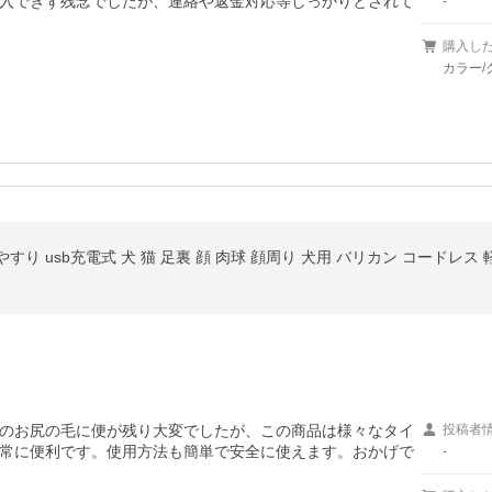
入できず残念でしたが、連絡や返金対応等しっかりとされて
-
購入し
カラー/
やすり usb充電式 犬 猫 足裏 顔 肉球 顔周り 犬用 バリカン コードレス 
のお尻の毛に便が残り大変でしたが、この商品は様々なタイ
投稿者
常に便利です。使用方法も簡単で安全に使えます。おかげで
-