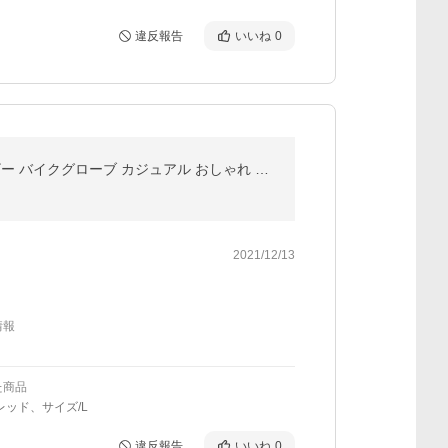
違反報告
いいね
0
手袋 グローブ 裏起毛 防寒 防風 秋/冬用 アウトドア スマホ対応 グローブ 滑り止め メンズ レディース レザー バイクグローブ カジュアル おしゃれ 戸外作業用
2021/12/13
情報
た商品
レッド、サイズ/L
違反報告
いいね
0