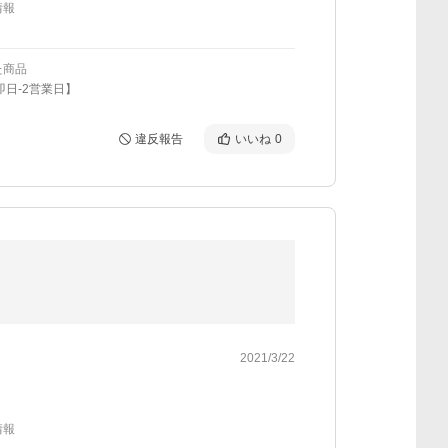
情報
た商品
即日-2営業日】
違反報告
いいね
0
2021/3/22
情報