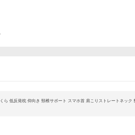
ー
くら 低反発枕 仰向き 頸椎サポート スマホ首 肩こりストレートネック 