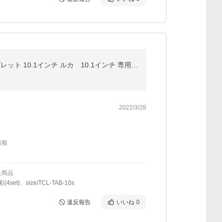
【保護フィルム 2枚 タッチペン付き】 LUCA Tablet TM101 ケース TM101N1-B/TM101N2-GY カバー タブレット 10.1インチ ルカ 10.1インチ 専用ケース スタンドケ
2022/3/28
情報
た商品
彩(4set)、size/TCL-TAB-10s
違反報告
いいね
0