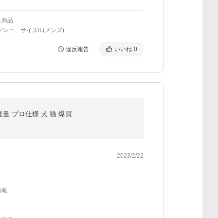
た商品
グレー、サイズ/L(メンズ)
違反報告
いいね
0
軽量 プロ仕様 犬 猫 爆買
2023/2/22
情報