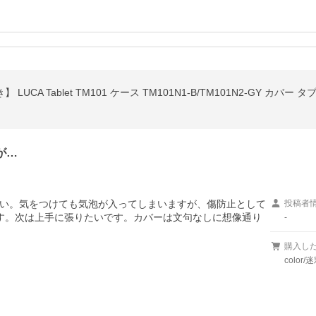
が…
い。気をつけても気泡が入ってしまいますが、傷防止として
投稿者
す。次は上手に張りたいです。カバーは文句なしに想像通り
-
購入し
color/迷