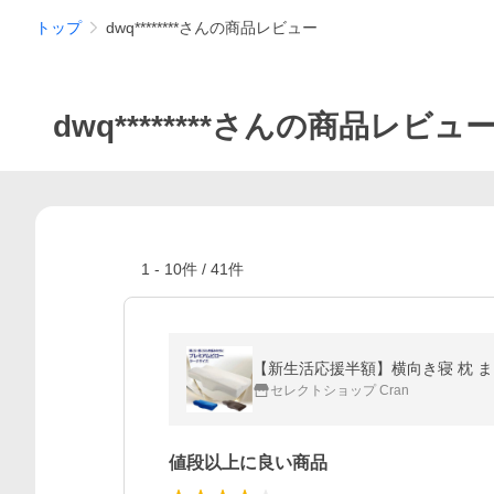
トップ
dwq********さんの商品レビュー
dwq********さんの商品レビュ
1
-
10
件 /
41
件
【新生活応援半額】横向き寝 枕 ま
セレクトショップ Cran
値段以上に良い商品