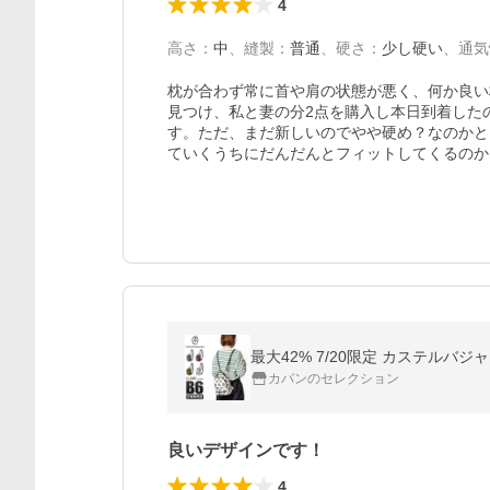
4
高さ
：
中
、
縫製
：
普通
、
硬さ
：
少し硬い
、
通気
枕が合わず常に首や肩の状態が悪く、何か良い
見つけ、私と妻の分2点を購入し本日到着した
す。ただ、まだ新しいのでやや硬め？なのかと
ていくうちにだんだんとフィットしてくるのか
最大42% 7/20限定 カステルバジャ
カバンのセレクション
良いデザインです！
4