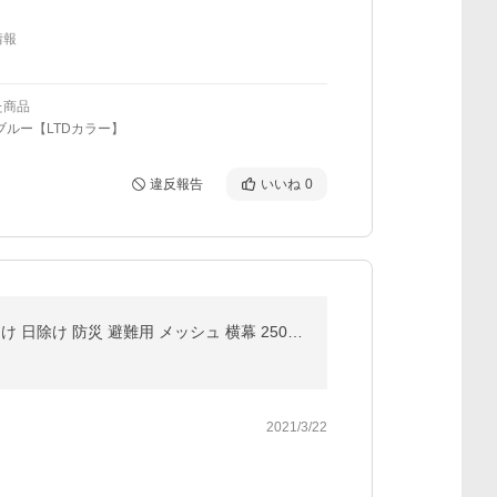
情報
た商品
ブルー【LTDカラー】
違反報告
いいね
0
1年保証 タープテント 専用インナーテント 2.5m フルクローズ 4面 吊り下げ式 グランドシート一体型 虫よけ 日除け 防災 避難用 メッシュ 横幕 250cm F 送料無料
2021/3/22