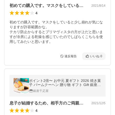
初めての購入です。マスクをしていると少…
2021/8/14
4
初めての購入です。マスクをしていると少し崩れが気にな
りますが許容範囲かな。

テカリ防止からするとプリマヴィスタの方が上だと思いま
すが冷房による乾燥を感じていたのでしばらくこちらを使
用してみたいと思います。
違反報告
いいね
0
ポイント2倍〜 お中元 夏ギフト 2026 焼き菓
子 バームクーヘン 贈り物 ギフト Gift 銀座千
疋屋 送料無料 銀座フルーツクーヘン16個
銀座千疋屋
息子が結婚するため、相手方のご両親との…
2021/12/5
4