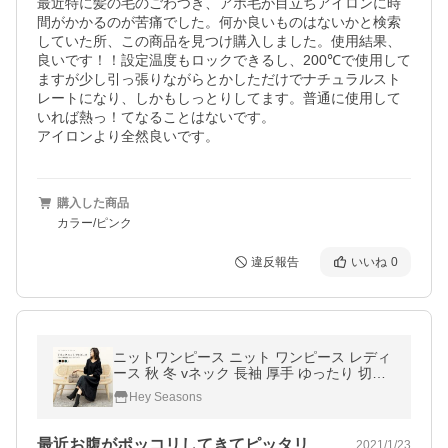
最近特に髪の毛のごわつき、アホ毛が目立ちアイロンに時
間がかかるのが苦痛でした。何か良いものはないかと検索
していた所、この商品を見つけ購入しました。使用結果、
良いです！！設定温度もロックできるし、200℃で使用して
ますが少し引っ張りながらとかしただけでナチュラルスト
レートになり、しかもしっとりしてます。普通に使用して
いれば熱っ！てなることはないです。

アイロンより全然良いです。
購入した商品
カラー/ピンク
違反報告
いいね
0
ニットワンピース ニット ワンピース レディ
ース 秋 冬 vネック 長袖 厚手 ゆったり 切り
替え プリーツ ロングワンピース 秋服 レディ
Hey Seasons
ース(Hop89.He.M)
最近お腹がポッコリしてきてピッタリした…
2021/1/23