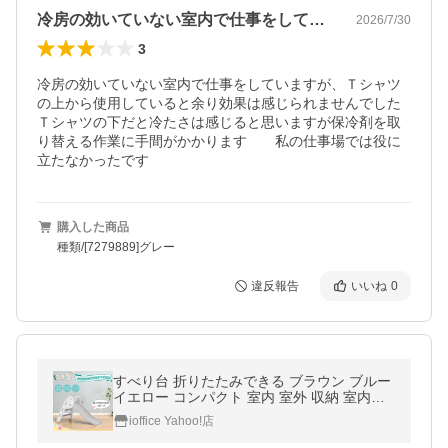
冷房の効いていない室内で仕事をしていま…
2026/7/30
3
冷房の効いていない室内で仕事をしていますが、Ｔシャツ
の上から使用していると余り効果は感じられませんでした

Ｔシャツの下だと冷たさは感じると思いますが保冷剤を取
り替える作業に手間がかかります　　私の仕事場では役に
立たなかったです
購入した商品
種類/[7279889]グレー
違反報告
いいね
0
すべり台 折りたたみできる ブラウン ブルー
イエロー コンパクト 室内 室外 収納 室内遊
具 屋外遊具 赤ちゃん ベビー 幼児
ioffice Yahoo!店