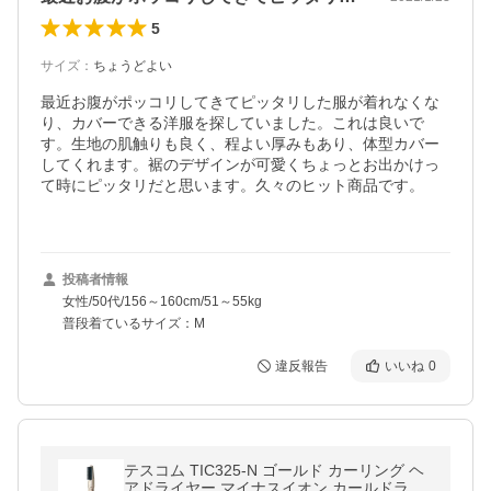
5
サイズ
：
ちょうどよい
最近お腹がポッコリしてきてピッタリした服が着れなくな
り、カバーできる洋服を探していました。これは良いで
す。生地の肌触りも良く、程よい厚みもあり、体型カバー
してくれます。裾のデザインが可愛くちょっとお出かけっ
て時にピッタリだと思います。久々のヒット商品です。　
投稿者情報
女性/50代/156～160cm/51～55kg
普段着ているサイズ：M
違反報告
いいね
0
テスコム TIC325-N ゴールド カーリング ヘ
アドライヤー マイナスイオン カールドライ