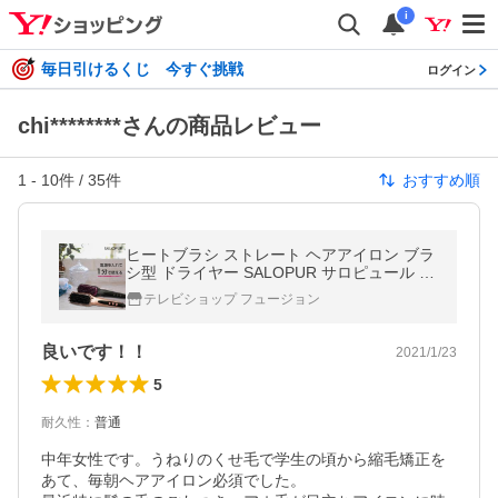
i
毎日引けるくじ 今すぐ挑戦
ログイン
chi********さんの商品レビュー
1
-
10
件 /
35
件
おすすめ順
ヒートブラシ ストレート ヘアアイロン ブラ
シ型 ドライヤー SALOPUR サロピュール ギ
フトにも ポイント利用
テレビショップ フュージョン
良いです！！
2021/1/23
5
耐久性
：
普通
中年女性です。うねりのくせ毛で学生の頃から縮毛矯正を
あて、毎朝ヘアアイロン必須でした。　
