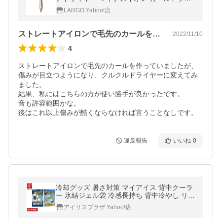
ヤー TESCOM naturam
LARGO Yahoo!店
ストレートアイロンで毛先のカールを作っ…
2022/11/10
4
ストレートアイロンで毛先のカールを作っていましたが、
傷みが目立つようになり、クルクルドライヤーに変えてみ
ました。

結果、私にはこちらの方が使い勝手が良かったです。

音も許容範囲かな。

後はこれ以上傷みが酷くならなければ言うことなしです。
違反報告
いいね
0
冷却グッズ 暑さ対策 マイアイス 背中クーラ
ー 氷結ジェル袋 冷感長持ち 背中冷やし リュ
ック 現場作業 夏 ケンユー SNC-24 * (メール
アイリスプラザ Yahoo!店
便)