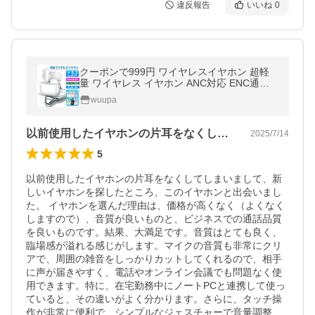
違反報告
いいね
0
クーポンで999円 ワイヤレスイヤホン 超軽
量 ワイヤレス イヤホン ANC対応 ENC通話 b
luetooth ブルートゥースイヤホン Bluetooth
wuupa
5.3 HiFi 高音質 超長待機
以前使用したイヤホンの片耳をなくしてし…
2025/7/14
5
以前使用したイヤホンの片耳をなくしてしまいまして、新
しいイヤホンを探したところ、このイヤホンと出会いまし
た。 イヤホンを選んだ理由は、価格が高くなく（よくなく
しますので）、音質が良いものと、ビジネスでの通話品質
を良いものです。結果、大満足です。音質はとても良く、
臨場感が溢れる感じがします。マイクの音質も非常にクリ
アで、周囲の雑音をしっかりカットしてくれるので、相手
に声が届きやすく、電話やオンライン会議でも問題なく使
用できます。特に、在宅勤務中にノートPCと連携して使っ
ていると、その違いがよく分かります。さらに、タッチ操
作が非常に便利で、シンプルなジェスチャーで音量調整、