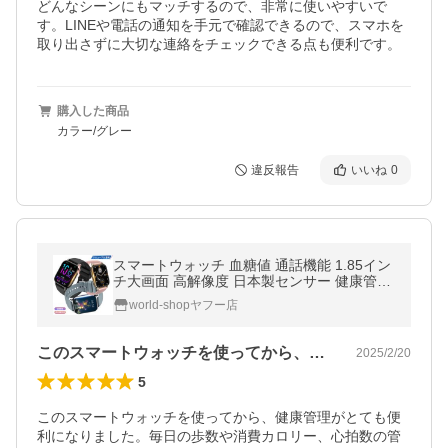
どんなシーンにもマッチするので、非常に使いやすいで
す。LINEや電話の通知を手元で確認できるので、スマホを
取り出さずに大切な連絡をチェックできる点も便利です。
購入した商品
カラー/グレー
違反報告
いいね
0
スマートウォッチ 血糖値 通話機能 1.85イン
チ大画面 高解像度 日本製センサー 健康管理
着信通知 メール通知 運動モード 睡眠検測 プ
world-shopヤフー店
レゼント 母の日
このスマートウォッチを使ってから、健康…
2025/2/20
5
このスマートウォッチを使ってから、健康管理がとても便
利になりました。毎日の歩数や消費カロリー、心拍数の管