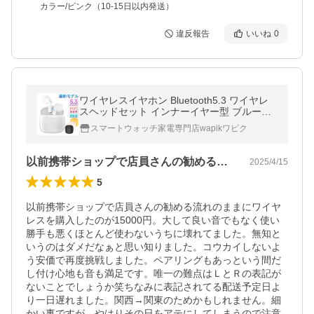
カラー/ピンク（10-15日以内発送）
違反報告
いいね
0
ワイヤレスイヤホン Bluetooth5.3 ワイヤレ
スヘッドセット インナーイヤー型 ブルート
ゥースイヤホン ENCノイズキャンセリング
スマートウォッチ家電専門店wapikワピク
HiFi高音質 ハイレゾ PSE認証済み
以前携帯ショップで店員さんの勧める流れ…
2025/4/15
5
以前携帯ショップで店員さんの勧める流れのままにワイヤ
レスを購入したのが15000円。大して良い音でもなく使い
勝手も悪くほとんど使わないうちに壊れてました。無知と
いうのはダメだなぁと思い知りました。コウカイしないよ
う安価で再度挑戦しました。ペアリングもあっという間だ
し付け心地も音も満足です。唯一の難点はＬとＲの表記が
ないことでしょうか笑ちなみに表記されてる配送予定日よ
り一日遅れました。関西→関東のためかもしれません。細
かい事ですが、やはりその日をアテにしてしまうので注意