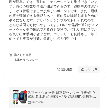
理が簡単にでき、運動のモチベーションも維持できていま
す。特に心拍数や体温が測定できるので、運動中の体調が
しっかり管理できるのが嬉しいポイントです。また、睡眠
の質を確認できる機能もあり、質の良い睡眠を取るための
参考になります。デザインがシンプルでおしゃれなので、
どんな場面でも使いやすいです。LINEや電話の通知がスマ
ートウォッチで確認できる点も便利で、忙しい時にスマホ
を取り出す手間が省けます。バッテリーも長持ちし、毎日
使っても充電が頻繁に必要ない点も便利です。
購入した商品
本体カラー/グレー
違反報告
いいね
0
スマートウォッチ 日本製センサー 血糖値 心
電図 血圧測定 医療レベル 通話機能 健康管理
血中酸素 心拍数 体温 歩数計 SOS緊急呼び
rimostore
出し 睡眠監測 呼吸率 父の日