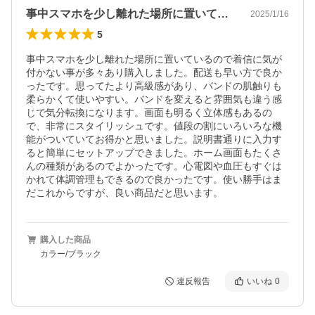
事中スマホを少し離れた場所に置いている…
2025/1/16
5
事中スマホを少し離れた場所に置いているので着信に気が
付かない事が多々あり購入しました。配送も早い方で良か
ったです。思ってたより高級感があり、バンドの肌触りも
柔らかくて使いやすい。バンドを変えると雰囲気も違う感
じで気分転換になります。画面も明るく立体感もあるの
で、非常にスタイリッシュです。値段の割にいろいろな機
能がついていてお得かと思いました。説明書通りに入力す
ると簡単にセットアップできました。ホーム画面もたくさ
んの種類があるのでよかったです。心電図や血圧もすぐは
かれて体調管理もできるので良かったです。使い勝手はま
だこれからですが、良い商品だと思います。
購入した商品
カラー/ブラック
違反報告
いいね
0