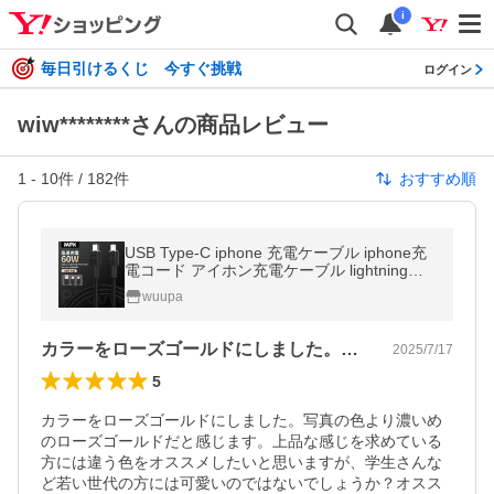
i
毎日引けるくじ 今すぐ挑戦
ログイン
wiw********さんの商品レビュー
1
-
10
件 /
182
件
おすすめ順
USB Type-C iphone 充電ケーブル iphone充
電コード アイホン充電ケーブル lightningケ
ーブル 1.2m 2m iPhone16 15 14 13 12 11 X
wuupa
S Max XR X iPad用 2個目半額
カラーをローズゴールドにしました。写真…
2025/7/17
5
カラーをローズゴールドにしました。写真の色より濃いめ
のローズゴールドだと感じます。上品な感じを求めている
方には違う色をオススメしたいと思いますが、学生さんな
ど若い世代の方には可愛いのではないでしょうか？オスス