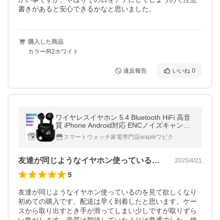
書きがあると安心できるかなと思いました。
購入した商品
カラー/R2ホワイト
違反報告
いいね
0
ワイヤレスイヤホン 5.4 Bluetooth HiFi 高音
質 iPhone Android対応 ENCノイズキャンセ
リング 自動ペア ワイヤレス イヤホン 2024
スマートウォッチ家電専門店wapikワピク
最新版 プレゼント
友達が同じようなイヤホン使っているのを…
2025/4/21
5
友達が同じようなイヤホン使っているのを見て欲しくなり
初めての購入です。配送は早く到着したと思います。ケー
スから取り出すとき手が滑ってしまい少しですが取りずら