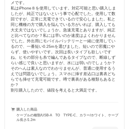
メです。

私はiPhone８を使用しています。対応可能と思い購入しま
したが、純正ではないという事で心配でした。使用して数
回ですが、正常に充電できているので安心しました。私と
同じ機種の方で購入を悩んでいる方がいれば、購入しても
大丈夫ではないでしょうか。急速充電とありますが、純正
と比べてなのか？私には早いのか速度はよくわかりません
でした。外出用にモバイルバッテリーと一緒に使用してい
るので、一番短い0.25mを選びました。短いので邪魔にや
らず、使いやすいです。次回は長いタイプも欲しいです
ね。ヒモの部分も糸で編んであるタイプなので、断線しず
らい感じで良いと思いますが、水には弱いのでしょうか？
そのへんは素人なのでわかりませんが、普通に使用するう
えでは問題ないでしょう。スマホに挿す差込口は裏表どち
らでも挿せて充電可能です。噂で裏表がある種類もあると
か？

割引購入したので、値段を考えると大満足です。
購入した商品
ケーブルの種類/USB-A TO TYPE-C、カラー/ホワイト、ケープ
ル長さ/1.2m