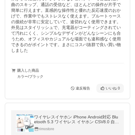
曲のスキップ、通話の受信など、ほとんどの操作が片手で
簡単に行えます。直感的な操作性と優れた反応速度のおか
げで、作業中でもストレスなく使えます。ブルートゥース
の接続が非常に安定していて、途切れなく使用できます。
外見はスタイリッシュで、充電器がコーティングされてい
て汚れにくく、シンプルなデザインがどんなシーンにも合
うため、オフィスやカジュアルな場面でも違和感なく使用
できるのがポイントです。まさにコスパ抜群で良い買い物
しました
購入した商品
カラー/ブラック
違反報告
いいね
0
ワイヤレスイヤホン iPhone Android対応 Blu
etooth 5.3 ワイヤレス イヤホン CSV8.0 自動
接続 高音質 両耳 軽量 通話 防水 自動ペア プ
rimostore
レゼント