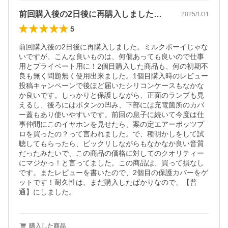
前回購入後の2日後に再購入しました。ミ…
2025/1/31
5
前回購入後の2日後に再購入しました。ミルクボーイじゃな
いですが、こんな良いものは、何個あっても良いので仕事
用とプライベート用に！2個目購入した商品も、何の初期不
良も無く問題無く使用出来ました。1個目購入時のレビュー
投稿キャンペーンで後ほど届いたシリコンケースもなかな
か良いです。しっかりと保護しながら、正面のランプも見
えるし、後ろにはボタンの凹み、下部には充電箇所のカバ
ー蓋もあり使いやすいです。前回の息子に続いて今度は仕
事仲間にこのイヤホンを見せたら、案の定エアーポッツプ
ロを買ったの？って言われました。で、種明かしをして試
聴してもらったら、ビックリしながらもなかなか良い音質
だったみたいで、この商品の価格に対してのクオリティー
にマジかっ！と言ってました。この商品は、買って損なし
です。またレビューを書いたので、2個目の保護カバーをゲ
ットです！耐久性は、まだ購入したばかりなので、【普
通】にしました。
購入した商品