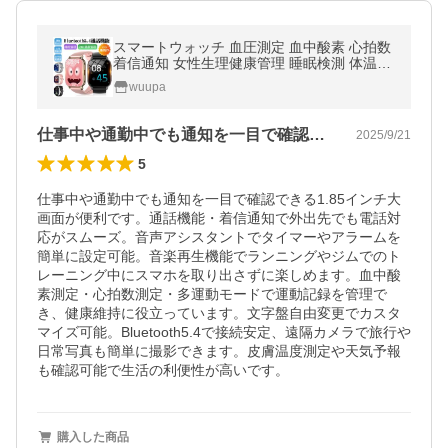
スマートウォッチ 血圧測定 血中酸素 心拍数
着信通知 女性生理健康管理 睡眠検測 体温測
定 歩数計 音楽再生 カメラ制御 IP67防水 腕
wuupa
上げ点灯 天気予報
仕事中や通勤中でも通知を一目で確認でき…
2025/9/21
5
仕事中や通勤中でも通知を一目で確認できる1.85インチ大
画面が便利です。通話機能・着信通知で外出先でも電話対
応がスムーズ。音声アシスタントでタイマーやアラームを
簡単に設定可能。音楽再生機能でランニングやジムでのト
レーニング中にスマホを取り出さずに楽しめます。血中酸
素測定・心拍数測定・多運動モードで運動記録を管理で
き、健康維持に役立っています。文字盤自由変更でカスタ
マイズ可能。Bluetooth5.4で接続安定、遠隔カメラで旅行や
日常写真も簡単に撮影できます。皮膚温度測定や天気予報
も確認可能で生活の利便性が高いです。
購入した商品