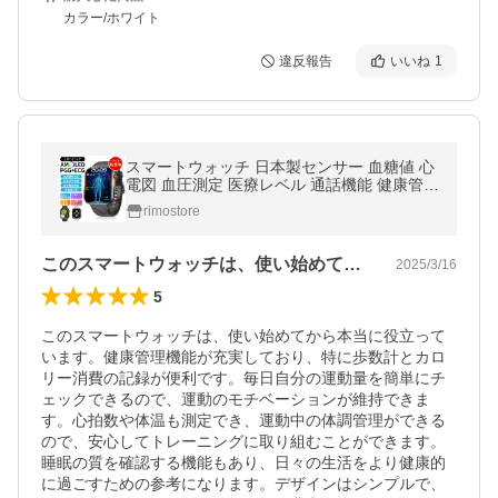
カラー/ホワイト
違反報告
いいね
1
スマートウォッチ 日本製センサー 血糖値 心
電図 血圧測定 医療レベル 通話機能 健康管理
血中酸素 心拍数 体温 歩数計 SOS緊急呼び
rimostore
出し 睡眠監測 呼吸率 父の日
このスマートウォッチは、使い始めてから…
2025/3/16
5
このスマートウォッチは、使い始めてから本当に役立って
います。健康管理機能が充実しており、特に歩数計とカロ
リー消費の記録が便利です。毎日自分の運動量を簡単にチ
ェックできるので、運動のモチベーションが維持できま
す。心拍数や体温も測定でき、運動中の体調管理ができる
ので、安心してトレーニングに取り組むことができます。
睡眠の質を確認する機能もあり、日々の生活をより健康的
に過ごすための参考になります。デザインはシンプルで、