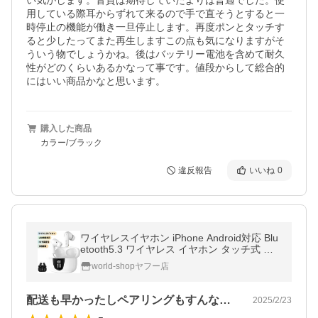
い気がします。音質は期待していたよりは普通でした。使
用している際耳からずれて来るので手で直そうとすると一
時停止の機能が働き一旦停止します。再度ポンとタッチす
ると少したってまた再生しますこの点も気になりますがそ
ういう物でしょうかね。後はバッテリー電池を含めて耐久
性がどのくらいあるかなって事です。値段からして総合的
にはいい商品かなと思います。
購入した商品
カラー/ブラック
違反報告
いいね
0
ワイヤレスイヤホン iPhone Android対応 Blu
etooth5.3 ワイヤレス イヤホン タッチ式 高
音質 両耳 通話 IPX7 自動ペア 電池残量表示
world-shopヤフー店
敬老の日
配送も早かったしペアリングもすんなりで…
2025/2/23