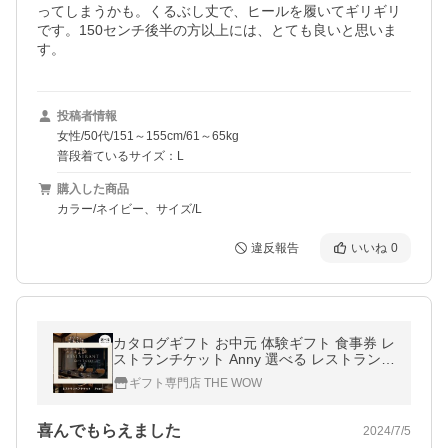
ってしまうかも。くるぶし丈で、ヒールを履いてギリギリ
です。150センチ後半の方以上には、とても良いと思いま
す。
投稿者情報
女性/50代/151～155cm/61～65kg
普段着ているサイズ：L
購入した商品
カラー/ネイビー、サイズ/L
違反報告
いいね
0
カタログギフト お中元 体験ギフト 食事券 レ
ストランチケット Anny 選べる レストラン
ペアチケット -Pearl- 記念日 お祝い お返し
ギフト専門店 THE WOW
結婚 内祝い プレゼント
喜んでもらえました
2024/7/5