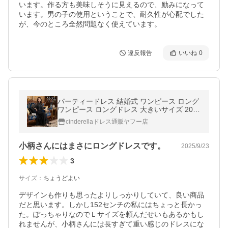
います。作る方も美味しそうに見えるので、励みになって
います。男の子の使用ということで、耐久性が心配でした
が、今のところ全然問題なく使えています。
違反報告
いいね
0
パーティードレス 結婚式 ワンピース ロング
ワンピース ロングドレス 大きいサイズ 20代
30代 40代 ドレス フォーマル パーティー お
cinderellaドレス通販ヤフー店
呼ばれ 同窓会 上品 ycpt23
小柄さんにはまさにロングドレスです。
2025/9/23
3
サイズ
：
ちょうどよい
デザインも作りも思ったよりしっかりしていて、良い商品
だと思います。しかし152センチの私にはちょっと長かっ
た。ぽっちゃりなのでＬサイズを頼んだせいもあるかもし
れませんが、小柄さんには長すぎて重い感じのドレスにな