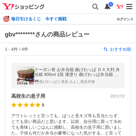
i
毎日引けるくじ 今すぐ挑戦
ログイン
gbv********さんの商品レビュー
1
-
4
件 /
4
件
おすすめ順
クーポン有 お弁当箱 曲げわっぱ ＤＸ大判 弁
当箱 900ml 1段 漆塗り 曲げわっぱ弁当箱 ま
げわっぱ 男子 大容量 一段 大人 大きめ 男の
曲げわっぱと漆器 みよし漆器本舗
子 送料無料 高校男子
高校生の息子用
2021/7/2
5
アウトレットと言っても、ぱっと見キズ等も見当たらず、
とても良い商品だと思います。以前、自分用に買って冷め
ても美味しいごはんに感動し、高校生の息子用に買いまし
た。子供も何だか弁当が豪華になった気がする。と言って