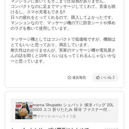
マンションに置いてもそこまで圧迫感がありません。

コンパクトなのに足までマッサージしてくれて、音楽も聴
けるし、スマホ充電もできる‼︎

日々の疲れをとってくれるので、購入してよかったです。

マンションなので、マッサージ機の下に防音シートや厚め
のラグを敷いて使用しています。

マッサージ機としてはコンパクトで低価格ですが、機能は
とてもいいと思っており、満足しています。

耐久性はわかりませんが、実家のマッサージ機や電気屋さ
んの話を聞くと10年くらいはもってくれるんじゃないかな
違反報告
いいね
2
marna Shupatto シュパット 保冷 バッグ 20L
S503 エコ 折りたたみ 保冷 ファスナー付き
大容量 コンパクト マチ広 肩掛け 撥水 マー
ヤマソロ ホームライフ店
ナ