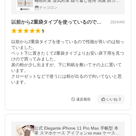
梅雨対策 湿気対策 繰り返し使用 消臭 防カビ
防虫 梅雨対策 除湿機 除湿 正規認定販売代理
チャコロン
店チャコロン
以前から2重袋タイプを使っているので性…
2024/4/5
5
以前から2重袋タイプを使っているので性能が良いのは知っ
ていました。

ベット下に置きたくて2重袋タイプよりお安い床下用を見つ
けので買ってみました。

炭の粉が少し出ますが、下に和紙を敷いてその上に置いて
います。

クローゼットなどで使うには粉が出るので向いてないと思
います。
違反報告
いいね
3
公式 Elegante iPhone 11 Pro Max 手帳型 本
革 スマホケース アイフォンxs max ケース i