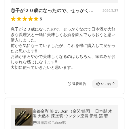
息子が２０歳になったので、せっかくなの…
2026/2/27
5
息子が２０歳になったので、せっかくなので日本酒が大好
きな義理父と一緒に美味しくお酒を飲んでもらおうと思い
購入しました。

前から気になっていましたが、これを機に購入して良かっ
たと思います‼︎

お酒がまろやかで美味しくなるのはもちろん、家飲みがお
しゃれな感じになります‼︎

大切に使っていきたいと思います。
違反報告
いいね
0
京都金彩 箸 23.0cm（金閃/銀閃） 日本製 木
製 天然木 漆塗装 ウレタン塗装 伝統 箔 若狭
ギフト プレゼント 結婚 新築 父 母 長寿 敬老
漆器高翆 Yahoo!店
国産 漆器 海外 japan