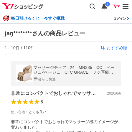
i
毎日引けるくじ 今すぐ挑戦
ログイン
jag********さんの商品レビュー
1
-
10
件 /
110
件
おすすめ順
マッサージチェア L24 MR385 CC ベー
ジュ×ベージュ CirC GRACE フジ医療
器 SYNCA 新品 設置組立無料 2,000円
暮らし快適
割引クーポン付き
非常にコンパクトでおしゃれでマッサージ…
2026/6/6
5
使い心地
：
とても良い
非常にコンパクトでおしゃれでマッサージ機のイメージが
変わりました。
