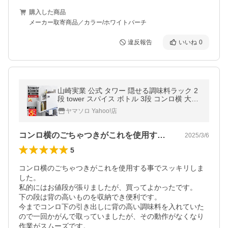
購入した商品
メーカー取寄商品／カラー/ホワイトバーチ
違反報告
いいね
0
山崎実業 公式 タワー 隠せる調味料ラック 2
段 tower スパイス ボトル 3段 コンロ横 大容
量 キッチン収納 4334 4335
ヤマソロ Yahoo!店
コンロ横のごちゃつきがこれを使用する事…
2025/3/6
5
コンロ横のごちゃつきがこれを使用する事でスッキリしま
した。

私的にはお値段が張りましたが、買ってよかったです。

下の段は背の高いものを収納でき便利です。

今までコンロ下の引き出しに背の高い調味料を入れていた
ので一回かがんで取っていましたが、その動作がなくなり
作業がスムーズです。
