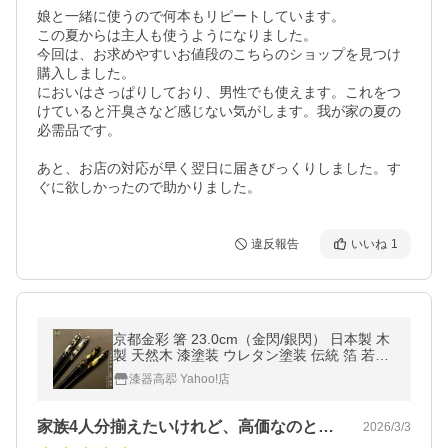
娘と一緒に使うので何本もリピートしています。

この夏からは主人も使うようになりました。

今回は、お求めやすいお値段のこちらのショップを見つけ
購入しました。

においはさっぱりしており、男性でも使えます。これをつ
けていると汗臭さなど感じない気がします。我が家の夏の
必需品です。

あと、お店の対応が早く翌日に届きびっくりしました。す
ぐに欲しかったので助かりました。
違反報告
いいね
1
京都金彩 箸 23.0cm（金閃/銀閃） 日本製 木
製 天然木 漆塗装 ウレタン塗装 伝統 箔 若狭
ギフト プレゼント 結婚 新築 父 母 長寿 敬老
漆器高翆 Yahoo!店
国産 漆器 海外 japan
家族4人分揃えたいけれど、高価なのと金…
2026/3/3