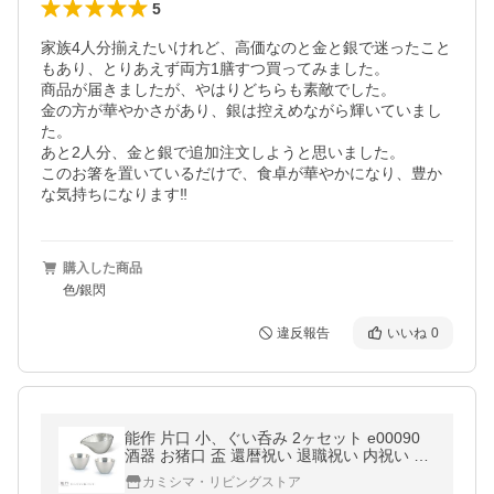
5
家族4人分揃えたいけれど、高価なのと金と銀で迷ったこと
もあり、とりあえず両方1膳すつ買ってみました。

商品が届きましたが、やはりどちらも素敵でした。

金の方が華やかさがあり、銀は控えめながら輝いていまし
た。

あと2人分、金と銀で追加注文しようと思いました。

このお箸を置いているだけで、食卓が華やかになり、豊か
購入した商品
色/銀閃
違反報告
いいね
0
能作 片口 小、ぐい呑み 2ヶセット e00090
酒器 お猪口 盃 還暦祝い 退職祝い 内祝い 父
の日 ギフト プレゼント
カミシマ・リビングストア