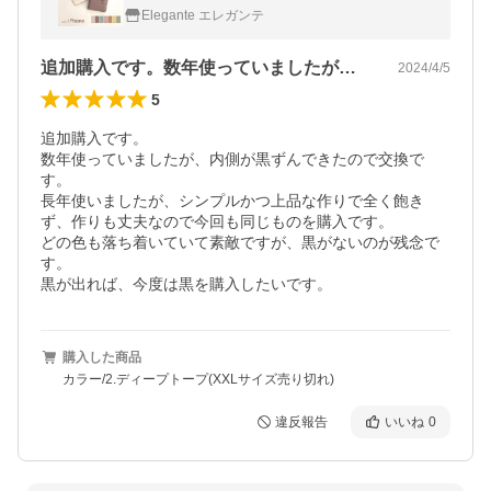
Phone7 8 Plus 手帳 本革 携帯ケース YH
Elegante エレガンテ
追加購入です。数年使っていましたが、内…
2024/4/5
5
追加購入です。

数年使っていましたが、内側が黒ずんできたので交換で
す。

長年使いましたが、シンプルかつ上品な作りで全く飽き
ず、作りも丈夫なので今回も同じものを購入です。

どの色も落ち着いていて素敵ですが、黒がないのが残念で
す。

黒が出れば、今度は黒を購入したいです。
購入した商品
カラー/2.ディープトープ(XXLサイズ売り切れ)
違反報告
いいね
0