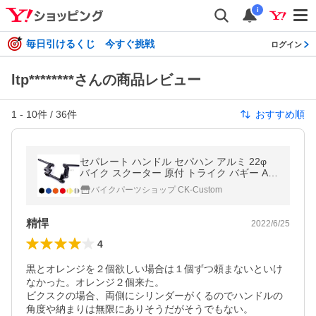
i
毎日引けるくじ 今すぐ挑戦
ログイン
ltp********さんの商品レビュー
1
-
10
件 /
36
件
おすすめ順
セパレート ハンドル セパハン アルミ 22φ
バイク スクーター 原付 トライク バギー AT
V 汎用
バイクパーツショップ CK-Custom
精悍
2022/6/25
4
黒とオレンジを２個欲しい場合は１個ずつ頼まないといけ
なかった。オレンジ２個来た。

ビクスクの場合、両側にシリンダーがくるのでハンドルの
角度や納まりは無限にありそうだがそうでもない。
