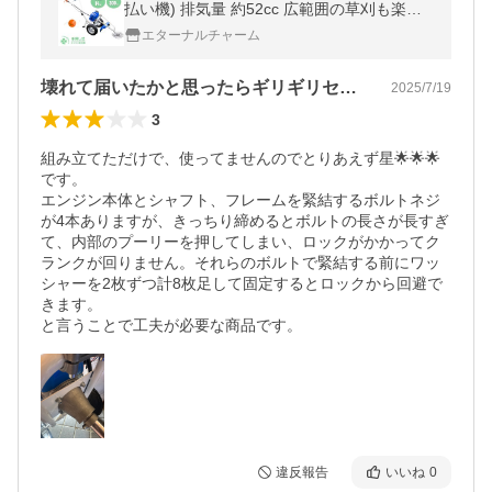
払い機) 排気量 約52cc 広範囲の草刈も楽々
草刈り機 伐採 草
エターナルチャーム
壊れて届いたかと思ったらギリギリセーフ？
2025/7/19
3
組み立てただけで、使ってませんのでとりあえず星🌟🌟🌟
です。

エンジン本体とシャフト、フレームを緊結するボルトネジ
が4本ありますが、きっちり締めるとボルトの長さが長すぎ
て、内部のプーリーを押してしまい、ロックがかかってク
ランクが回りません。それらのボルトで緊結する前にワッ
シャーを2枚ずつ計8枚足して固定するとロックから回避で
きます。

と言うことで工夫が必要な商品です。
違反報告
いいね
0