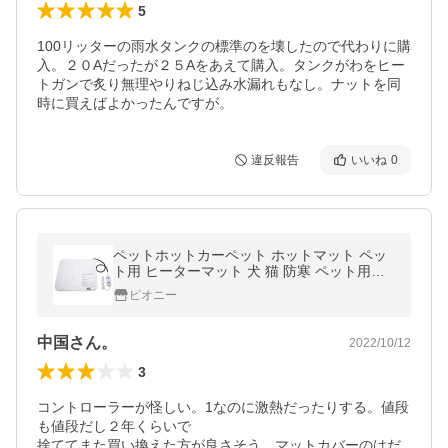
5
100リッターの雨水タンクの標準のを壊したので代わりに購
入。２０Aだったが２５Aをあえて購入。タンクがわをヒー
トガンで炙り無理やりねじ込み水漏れもなし。ナットを同
時に買えばよかったんですが。
違反報告
いいね
0
ペットホットカーペット ホットマット ペッ
ト用 ヒーターマット 犬 猫 防寒 ペット用ホ
ットヒーター 温度調節 秋 冬 寒さ対策 暖房
ピオニー
器具(
中国さん。
2022/10/12
3
コントローラーが怪しい。1なのに激熱だったりする。値段
も値段だし２年くらいで

捨ててまた買い換えた方が良さそう。マットカバーのはだ