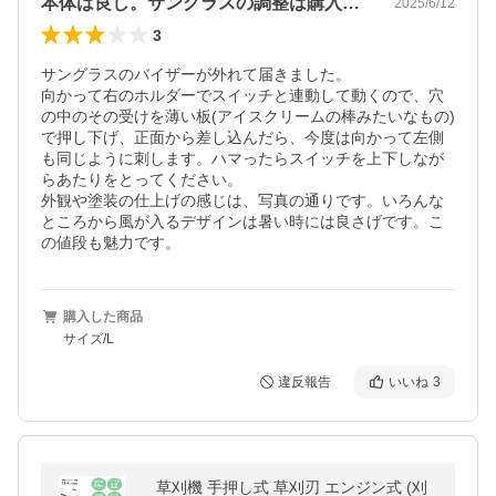
本体は良し。サングラスの調整は購入者で。
2025/6/12
3
サングラスのバイザーが外れて届きました。

向かって右のホルダーでスイッチと連動して動くので、穴
の中のその受けを薄い板(アイスクリームの棒みたいなもの)
で押し下げ、正面から差し込んだら、今度は向かって左側
も同じように刺します。ハマったらスイッチを上下しなが
らあたりをとってください。

外観や塗装の仕上げの感じは、写真の通りです。いろんな
ところから風が入るデザインは暑い時には良さげです。こ
購入した商品
サイズ/L
違反報告
いいね
3
草刈機 手押し式 草刈刃 エンジン式 (刈