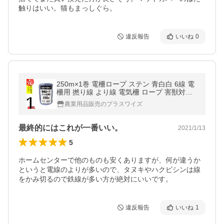
触りはいい。猫もまっしぐら。
違反報告
いいね
0
250m×1巻 電柵ロープ ステン 青白白 6線 電
柵用 撚り線 より線 電気柵 ロープ 害獣対策
防獣 害獣 用品 猪 鹿 猿 狸 対策 農業 農業資
農業用品販売のプラスワイズ
材 シンセイ シN DZ
最終的にはこれが一番いい。
2021/1/13
5
ホームセンターで他のものも安くありますが、何が違うか
というと電線のよりが多いので、タヌキやハクビシンは線
をかみ切るので鉄線が多い方が絶対にいいです。
違反報告
いいね
1