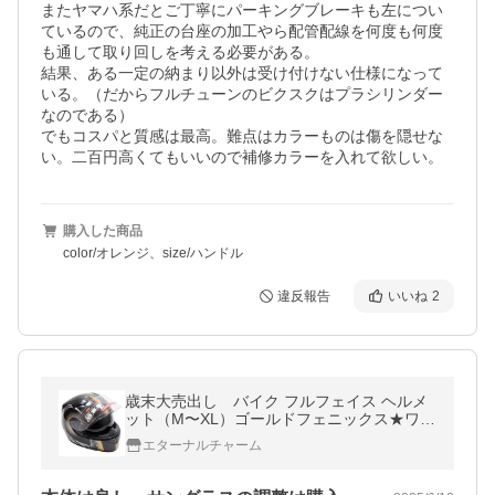
またヤマハ系だとご丁寧にパーキングブレーキも左につい
ているので、純正の台座の加工やら配管配線を何度も何度
も通して取り回しを考える必要がある。

結果、ある一定の納まり以外は受け付けない仕様になって
いる。（だからフルチューンのビクスクはプラシリンダー
なのである）

でもコスパと質感は最高。難点はカラーものは傷を隠せな
い。二百円高くてもいいので補修カラーを入れて欲しい。
購入した商品
color/オレンジ、size/ハンドル
違反報告
いいね
2
歳末大売出し バイク フルフェイス ヘルメ
ット（M〜XL）ゴールドフェニックス★ワン
タッチopenインナーバイザー PSC/SG規格
エターナルチャーム
適合品