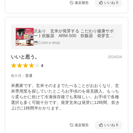
違反報告
いいね
0
訳あり 玄米が発芽する こだわり健康サポ
ート炊飯器 ARM-500 炊飯器 発芽玄
米 蒸し料理 健康サポート
Ccom e-shop
いいと思う。
2024/2/4
4
耐久性
：
普通
米農家です。玄米そのままでたべることがおおくなり、玄
米専用窯を探していたところお手頃のを発見購入。もっち
り柔らかに炊けて冷凍保存後でも美味しい。お手頃で各種
選択も多く可能十分です。発芽玄米は発芽に12時間、炊き
上げに1時間半かかります。
違反報告
いいね
6