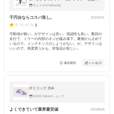
ンズ 左右セット ブラック RISE CORPORAT
モトメガネYahoo!店
ION …
千円台ならコスパ良し。
2023/3/11
1
可動域が狭い。がデザインは良い。視認性も良い。数回の
走行で、ミラーの内部のネジが緩み落下。裏側から止めて
いるので、メンテナンスのしようがない。が、デザインは
いいので、再度買うかも。対策品が欲しい。
違反報告
いいね
0
ポリコック 25A
GAOS Yahoo!ショップ
よくできていて業界最安値
2022/6/25