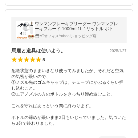
ワンマンブレーキブリーダー ワンマンブレ
ーキフルード 1000ml 1L 1リットル ボトル
アダプター セット オイル 工具 整備 メンテ
ATオフィスYahoo!ショッピング店
ナンス 負圧式 ブレーキ交換
馬鹿と道具は使いよう。
2025/1/27
5
配送状態のままいきなり使ってみましたが、それだと空気
の気密が緩いので、

①ノズル先のゴムキャップは、チューブにかぶるくらい押
し込むこと。

②エアノズルの方のボトルをきっちり締め込むこと。

これを守ればあっという間に終わります。

ボトルの締めが緩いまま2日もいじっていました。気づいた
ら3分で終わりました。