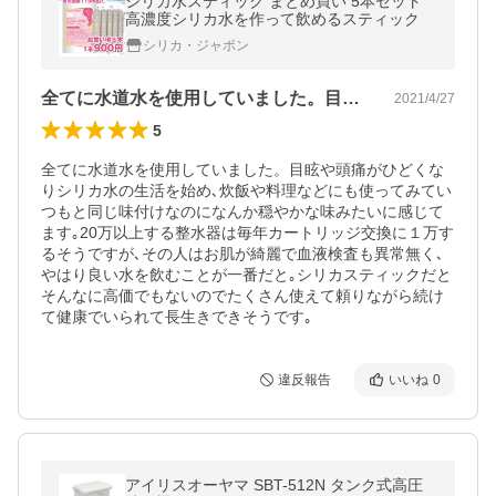
シリカ水スティック まとめ買い 5本セット
高濃度シリカ水を作って飲めるスティック
シリカ・ジャポン
全てに水道水を使用していました。目眩や…
2021/4/27
5
全てに水道水を使用していました。目眩や頭痛がひどくな
りシリカ水の生活を始め､炊飯や料理などにも使ってみてい
つもと同じ味付けなのになんか穏やかな味みたいに感じて
ます｡20万以上する整水器は毎年カートリッジ交換に１万す
るそうですが､その人はお肌が綺麗で血液検査も異常無く､
やはり良い水を飲むことが一番だと｡シリカスティックだと
そんなに高価でもないのでたくさん使えて頼りながら続け
て健康でいられて長生きできそうです｡
違反報告
いいね
0
アイリスオーヤマ SBT-512N タンク式高圧