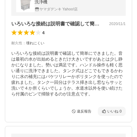
洗浄機
ヤマダデンキ Yahoo!店
いろいろな接続は説明書で確認して簡単に…
2020/11/1
4
耐久性
：
壊れにくい
いろいろな接続は説明書で確認して簡単にできました。音
は最初の水が出始めるときだけ大きいですがあとは少し静
かになりました。勢いは満足です。ハンドル操作も軽く思
い通りに洗浄できました。タンク式はどこでもできるかわ
りに水の補充にはバケツリレーかポリタンクを使ったので
疲れました。タンク一回分はテラス掃き出し窓ならサッと
洗いで４か所くらいでしょうか。水道水以外を使い続けた
ら付属のピンで掃除するのが注意点です。
違反報告
いいね
0