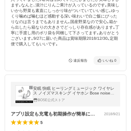
ます｡なんと､漬汁にりんご果汁が入っているのです｡美味し
いから野菜も素直にしっかり味がついていていい感じ｡ゆっ
くり噛めば噛むほど感動する深い味わいで白ご飯にぴった
りなのは言うまでもありません｡国産野菜なので安心｡箱か
ら出したら箱なりの大きさでどっしり存在感があります｡丁
寧に手渡し用のポリ袋を同梱して下さってます｡ありがとう
ございます｡9/27に届いた商品は賞味期限2018/12/30｡定期
便で購入してもいいです｡
違反報告
いいね
0
安眠 快眠 ヒーリングミュージック ワイヤレ
ス ノイズマスキング イヤホン Bose noise-m
asking sleepbuds / ボーズ公式ストア （30日
BOSE公式ストア
間返品・返金保証）
アプリ設定も充電も初期操作が簡単にでき…
2018/9/21
5