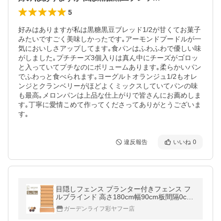
5
好みはありますが私は黒糖黒豆ブレッド1/2が甘くてお菓子
みたいですごく美味しかったです｡アーモンドプードルが一
気においしさアップしてます｡食パンはふわふわで優しい味
がしました｡プチチーズ3個入りは真ん中にチーズがゴロッ
と入っていてプチなのにボリュームあります｡柔らかいパン
でふわっと食べられます｡ヨーグルトオランジュ1/2もオレ
ンジとクランベリーがほどよくミックスしていてパンの味
も最高｡メロンパンは上品な仕上がりで皆さんにお薦めしま
す｡丁寧に愛情こめて作ってくださってありがとうございま
す｡
違反報告
いいね
0
目隠しフェンス プランター付きフェンス フ
ルブラインド 高さ180cm幅90cm板間隔0cm
庭 樹脂 フェンス 置くだけ サクリア
ガーデンライフ彩ヤフー店