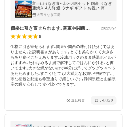
富士山うなぎ食べ比べ4尾セット 国産 うなぎ
蒲焼き 4人前 鰻 ウナギ ギフト お祝い 蒲焼
浜名湖 山梨 富士山 送料無料
大五うなぎ工房
価格に引き寄せられます｡関東や関西の味…
2022/8/24
5
価格に引き寄せられます｡関東や関西の味付け(たれ)ではあ
りません｡と説明書きがあります｡とても柔らかくて大きさ
もあり食べごたえあります｡冷凍パックのまま熱湯ボイルが
おすすめ｡たれはぬるま湯で解凍してごはんにかける｡と書
いてます｡大きな鍋がないので半分に折ってグツグツ４〜５
あたためました｡すごく!とても!大満足なお買い得鰻です｡丁
寧な梱包と配送も希望通りで嬉しいです｡静岡県産と山梨県
産の鰻が安心して食べ比べできます｡
違反報告
いいね
0