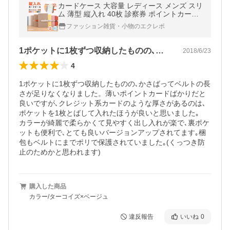
カードケース 大容量 レディース メンズ スリ
ム 薄型 縦入れ 40枚 診察券 ポイントカード
クレジットカード カードホルダー 診察券入
ファッション雑貨・小物のエクレボ
れ 名入れ対象 爆買
1ポケットに1枚ずつ収納したものの､か…
2018/6/23
4
1ポケットに1枚ずつ収納したものの､かさばってベルトの長
さが足りなくなりました。薄いポイントカードばかりだと
良いですが､クレジット系カードのような厚さがあるのは､
ポケットを1枚とばして入れたほうが良いと思いました｡　
カラーが綺麗で柔らかくて見やすく出し入れが楽で､裏ポケ
ットも便利で､とても良いバージョンアップされてます｡梱
包もベルトにまでポリで保護されていました｡(くっつき防
止のためかと思われます)
購入した商品
カラー/ターコイズ×ベージュ
違反報告
いいね
0