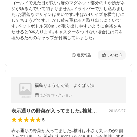
ゴールドで見た目が良い｡扉のマグネット部分の１か所がネ
ジがゆるんでいて閉まりません｡ドライバーで押し込みまし
た｡お洒落なデザインは良いです｡中はA 4サイズを横向けに
してちょうどです｡しかし積み重ねると取り出しにくいで
す｡ペットボトル500ml､が取り出しやすいように余裕をも
たせると9本入ります｡キャスターをつけない場合には穴を
埋めるためのキャップが付属していました｡
違反報告
いいね
3
福島りょうぜん漬 よくばり漬
えがおコレクション
表示通りの野菜が入ってました｡椎茸は小…
2018/9/27
5
表示通りの野菜が入ってました｡椎茸は小さく丸いのが2個
入っていました｡茗荷は初めていただきましたが美味しすぎ