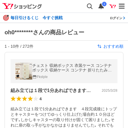
i
毎日引けるくじ 今すぐ挑戦
ログイン
oh0********さんの商品レビュー
1
-
10
件 /
272
件
おすすめ順
チェスト 収納ボックス 衣装ケース コンテナ
ボックス 収納ケース コンテナ 折りたたみコ
ンテナ 収納 クローゼット 着物収納ケース 押
Fkstyle
し入れ収納ケース 押し入れ
組み立ては１段で1分あればできます４段…
2025/3/28
4
組み立ては１段で1分あればできます　４段完成後にトップ
とキャスターをつけてゆっくり仕上げた場合約１０分ほど
です｡しかしキャスターの取り付けが固くて困りました｡そ
れに扉の取っ手がなかなかはまりませんでした｡ それでも