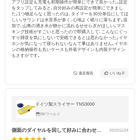
アプリ設定も充電も初期操作が簡単にできて良かった｡設定
をタップしてみると､自分好みの再設定が簡単にできまし
た｡1つ物足らなく思ったのは､タイマーを30分単位にしてほ
しい｡サウンドは水音系が多く､心地よく眠りに落ちます｡追
加で､山奥の湧き水が静かに流れるせせらぎがほしい｡マス
キング技術がすごいと思ったので即購入して､こんなにぐっ
すり雑音を気にしないで安眠できるとは思わなかった｡イヤ
ホンが気になって寝られないなんて事はありません｡イヤホ
ンの格納操作も丸いケースも外装デザインも内装デザイン
もさすがです｡
違反報告
いいね
0
ドイツ製スライサー TNS3000
BKワールド
側面のダイヤルを回して好みに合わせスラ…
2020/11/24
5