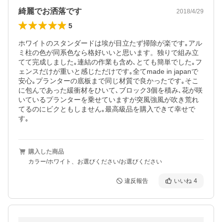
綺麗でお洒落です
2018/4/29
5
ホワイトのスタンダードは埃が目立たず掃除が楽です｡アル
ミ柱の色が同系色なら格好いいと思います。独りで組み立
てて完成しました｡連結の作業も含め､とても簡単でした｡フ
ェンスだけが重いと感じただけです｡全てmade in japanで
安心｡プランターの底板まで同じ材質で良かったです｡そこ
に包んであった緩衝材をひいて､ブロック3個を積み､花が咲
いているプランターを乗せていますが突風強風が吹き荒れ
てるのにビクともしません｡最高級品を購入できて幸せで
す｡
購入した商品
カラー/ホワイト、お選びください/お選びください
違反報告
いいね
4