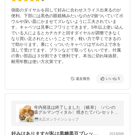
側面のダイヤルを回して好みに合わせスライス出来るのが
便利。下部には黒色の眼鏡橋みたいなのが2個ついていてボ
ウルや深い皿にかませてズレないように工夫されていま
す。キャベツは見事にフワリとできます。5年以上使い込ん
でいる人によるとカチカチと回すダイヤルが調整できなく
なり買い足されたということです。軽い力で早くできるの
で助かります。裏にくっついたキャベツはザルの上で水を
流して受けてます。ブラシなどで取ってもいいです。付属
の青い部品は３分割できて便利です。本当に切れ味抜群。
耐用年数は使い方次第です。
違反報告
いいね
5
年内発送は終了しました ［岐阜］〈パンの
森グルマンヴィタル〉焼きたてパンセット
パン 詰め合わせ 送料無料 のし・包装不可
丸広オンラインショップ
好みはありますが私は黒糖黒豆ブレッド1…
2018/9/6