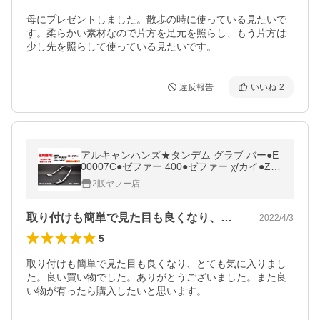
母にプレゼントしました。散歩の時に使っている見たいで
す。柔らかい素材なので片方を足元を照らし、もう片方は
少し先を照らして使っている見たいです。
違反報告
いいね
2
アルキャンハンズ★タンデム グラブ バー●E
00007C●ゼファー 400●ゼファー χ/カイ●ZR
X400●メッキ【送料無料】在庫有■タンデム
2販ヤフー店
グリップ/ALCAN hands
取り付けも簡単で見た目も良くなり、とて…
2022/4/3
5
取り付けも簡単で見た目も良くなり、とても気に入りまし
た。良い買い物でした。ありがとうございました。また良
い物が有ったら購入したいと思います。