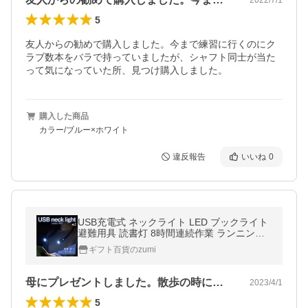
5
友人からの勧めで購入しました。今まで練習に行くのにク
ラブ数本をバラで持っていましたが、シャフト同士が当た
って気になっていた所、見つけ購入しました。
購入した商品
カラー/ブルー×ホワイト
違反報告
いいね
0
USB充電式 ネックライト LED ブックライト
避難用具 読書灯 8時間連続作業 ランニング
ライト 360度回転 タッチ式三段階調光 父の
ギフト百貨のzumi
日 母の日 爆買
母にプレゼントしました。散歩の時に使っ…
2023/4/1
5