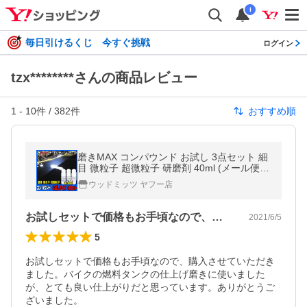
i
毎日引けるくじ 今すぐ挑戦
ログイン
tzx********さんの商品レビュー
1
-
10
件 /
382
件
おすすめ順
磨きMAX コンパウンド お試し 3点セット 細
目 微粒子 超微粒子 研磨剤 40ml (メール便送
料無料) ケーエムクリーン KMクリーン ミガ
ウッドミッツ ヤフー店
キMAX ミガキマックス
お試しセットで価格もお手頃なので、購入…
2021/6/5
5
お試しセットで価格もお手頃なので、購入させていただき
ました。バイクの燃料タンクの仕上げ磨きに使いました
が、とても良い仕上がりだと思っています。ありがとうご
ざいました。