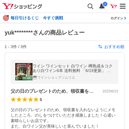
i
毎日引けるくじ 今すぐ挑戦
ログイン
yuk********さんの商品レビュー
1
-
3
件 /
3
件
おすすめ順
ワイン ワインセット 白ワイン 樽熟成＆コク
あり白ワイン6本 送料無料 「6/19更新」 爆
買
ワインショップソムリエ
父の日のプレゼントのため、領収書を入れ…
2025/6/15
5
父の日のプレゼントのため、領収書を入れないようにメモ
したところ、のしをつけていただき感激しました！心遣い
素晴らしいお店です。

また、白ワイン父が美味しいと喜んでいました！