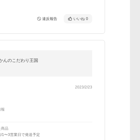
違反報告
いいね
0
媛みかんのこだわり王国
2023/2/23
情報
た商品
/1〜3営業日で発送予定