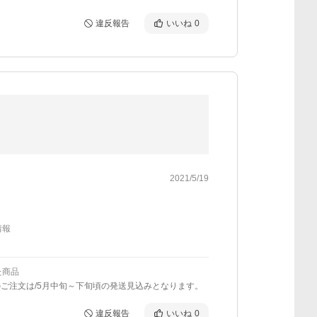
違反報告
いいね
0
2021/5/19
情報
た商品
のご注文は/5月中旬～下旬頃の発送見込みとなります。
違反報告
いいね
0