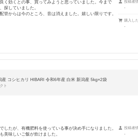
良く効くとの事、買ってみようと思っていました。今まで
投稿者
、探していました。

-
配管からは今のところ、音は消えました。嬉しい限りです。
購入し
-
産 コシヒカリ HIBARI 令和6年産 白米 新潟産 5kg×2袋
レクト
でしたが、有機肥料を使っている事が決め手になりました。
投稿者
も美味しいご飯が炊けました。

-