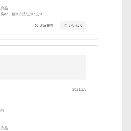
た商品
kg袋×2、精米方法/玄米×玄米
違反報告
いいね
0
2021/2/5
情報
た商品