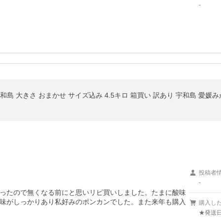
-
 宇和島 大きさ おまかせ サイズ込み 4.5キロ 箱買い 訳あり 宇和島 愛
投稿者
-
ったので無くなる前にと思いリピ買いしました。たまに酸味
味がしっかりあり私好みのポンカンでした。また来年も購入
購入し
★発送日