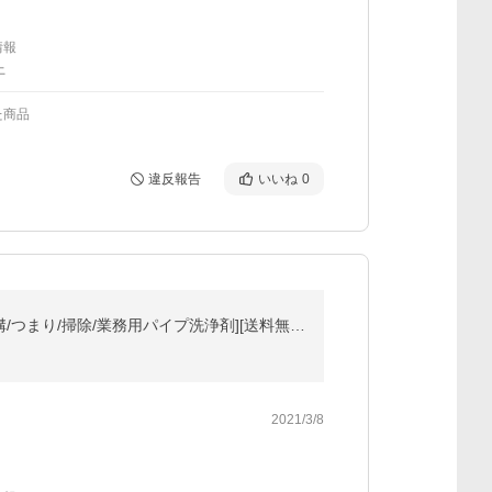
情報
上
た商品
違反報告
いいね
0
[楽天1位]ピーピースルーF 600g 業務用排水管洗浄剤 正規販売店 [和協産業の強力配管洗浄剤/排水口/排水溝/つまり/掃除/業務用パイプ洗浄剤][送料無料][BD]
2021/3/8