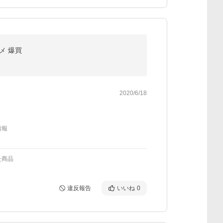
ルメ 爆買
2020/6/18
情報
た商品
違反報告
いいね
0