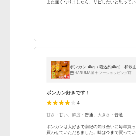
また無くなりましたら、リピしたいと思ってい
ポンカン 4kg（箱込約4kg） 
HARUMA屋 ヤフーショッピング店
ポンカン好きです！
4
甘さ
：
甘い
、
鮮度
：
普通
、
大きさ
：
普通
ポンカンは大好きで南紀の知り合いに毎年買っ
買わせていただきました。味は今まで買ってい