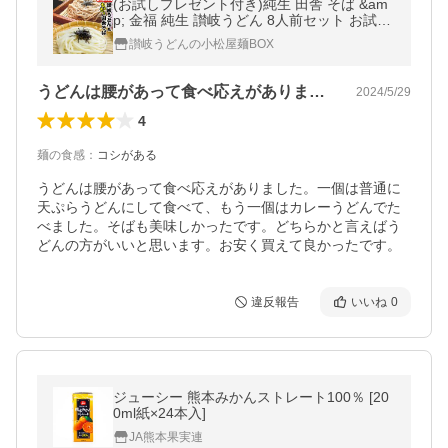
(お試しプレゼント付き)純生 田舎 そば &am
p; 金福 純生 讃岐うどん 8人前セット お試し
で刻み海苔1袋、胡麻1袋プレゼント グルメ
讃岐うどんの小松屋麺BOX
ポイント利用 お試し商品
うどんは腰があって食べ応えがありました…
2024/5/29
4
麺の食感
：
コシがある
うどんは腰があって食べ応えがありました。一個は普通に
天ぷらうどんにして食べて、もう一個はカレーうどんでた
べました。そばも美味しかったです。どちらかと言えばう
どんの方がいいと思います。お安く買えて良かったです。
違反報告
いいね
0
ジューシー 熊本みかんストレート100％ [20
0ml紙×24本入]
JA熊本果実連