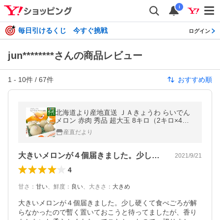
i
毎日引けるくじ 今すぐ挑戦
ログイン
jun********さんの商品レビュー
1
-
10
件 /
67
件
おすすめ順
北海道より産地直送 ＪＡきょうわ らいでん
メロン 赤肉 秀品 超大玉 8キロ（2キロ×4
玉）送料無料 北海道メロン お中元 ギフト爆
産直だより
買
大きいメロンが４個届きました。少し硬く…
2021/9/21
4
甘さ
：
甘い
、
鮮度
：
良い
、
大きさ
：
大きめ
大きいメロンが４個届きました。少し硬くて食べごろが解
らなかったので暫く置いておこうと待ってましたが、香り