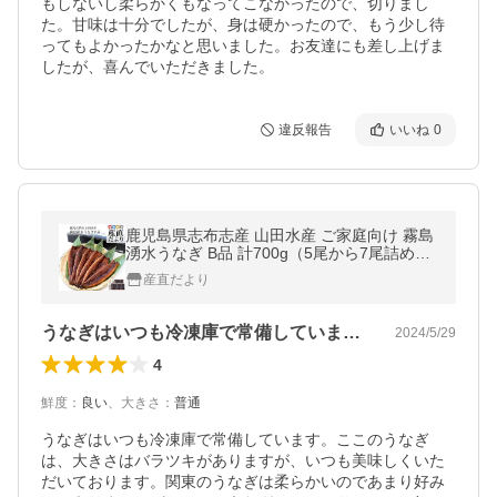
もしないし柔らかくもなってこなかったので、切りまし
た。甘味は十分でしたが、身は硬かったので、もう少し待
ってもよかったかなと思いました。お友達にも差し上げま
したが、喜んでいただきました。
違反報告
いいね
0
鹿児島県志布志産 山田水産 ご家庭向け 霧島
湧水うなぎ B品 計700g（5尾から7尾詰め）
送料無料 鰻師 加藤尚武さん シーフード爆買
産直だより
うなぎはいつも冷凍庫で常備しています。…
2024/5/29
4
鮮度
：
良い
、
大きさ
：
普通
うなぎはいつも冷凍庫で常備しています。ここのうなぎ
は、大きさはバラツキがありますが、いつも美味しくいた
だいております。関東のうなぎは柔らかいのであまり好み