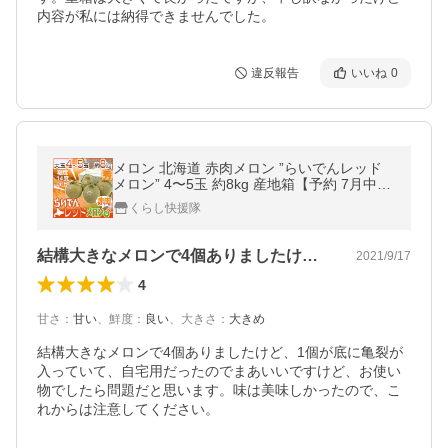
内容が私には納得できませんでした。
違反報告
いいね
0
メロン 北海道 赤肉メロン ”らいでんレッド
メロン” 4〜5玉 約8kg 産地箱【予約 7月中下
旬以降】 送料無料
くらし快援隊
結構大きなメロンで4個ありましたけど、…
2021/9/17
4
甘さ
：
甘い
、
鮮度
：
良い
、
大きさ
：
大きめ
結構大きなメロンで4個ありましたけど、1個が底に亀裂が
入っていて、自宅用だったのでまあいいですけど、お使い
物でしたら問題だと思います。味は美味しかったので、こ
れからは注意してください。