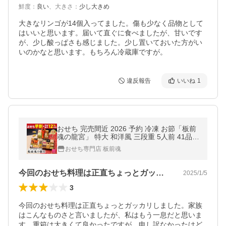
鮮度
：
良い
、
大きさ
：
少し大きめ
大きなリンゴが14個入ってました。傷も少なく品物として
はいいと思います。届いて直ぐに食べましたが、甘いです
が、少し酸っぱさも感じました。少し置いておいた方がい
いのかなと思います。もちろん冷蔵庫ですが。
違反報告
いいね
1
おせち 完売間近 2026 予約 冷凍 お節「板前
魂の龍宮」 特大 和洋風 三段重 5人前 41品目
オマール海老 海鮮おせち 和風 洋風 爆買 202
おせち専門店 板前魂
5 おせち料理
今回のおせち料理は正直ちょっとガッカリ…
2025/1/5
3
今回のおせち料理は正直ちょっとガッカリしました。家族
はこんなものさと言いましたが、私はもう一息だと思いま
す。重箱は大きくて良かったですが、申し訳なかったけど