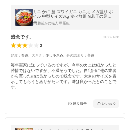
カニ かに 蟹 ズワイガニ カニ足 メガ盛り ボ
イル 中型サイズ3kg 食べ放題 ※若干の足折
れが入る場合があります ずわい かに足 ポイ
越前かに職人 甲羅組
ント利用 爆買
残念です。
2022/1/28
3
鮮度
：
普通
、
大きさ
：
少し小さめ
、
身の詰まり
：
普通
毎年実家に送っているのですが、今年のカニは細かったと
苦情ではないですが、不満そうでした。自宅用に他の業者
から買ったのは良かったので残念です。太さのサイズを表
示してもらうとありがたいです。味は良かったとのことで
違反報告
いいね
0