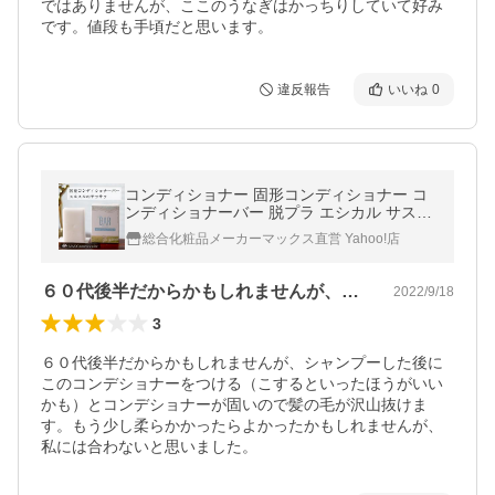
ではありませんが、ここのうなぎはかっちりしていて好み
です。値段も手頃だと思います。
違反報告
いいね
0
コンディショナー 固形コンディショナー コ
ンディショナーバー 脱プラ エシカル サステ
ィナブル 固形 日本製 TheBAR ザ・バー ソ
総合化粧品メーカーマックス直営 Yahoo!店
リッド 82g 防災 エコ 雑誌紹介
６０代後半だからかもしれませんが、シャ…
2022/9/18
3
６０代後半だからかもしれませんが、シャンプーした後に
このコンデショナーをつける（こするといったほうがいい
かも）とコンデショナーが固いので髪の毛が沢山抜けま
す。もう少し柔らかかったらよかったかもしれませんが、
私には合わないと思いました。