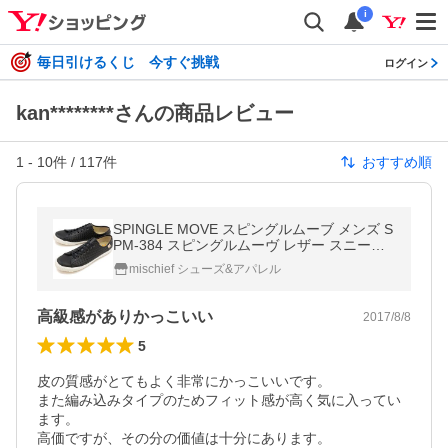
i
毎日引けるくじ 今すぐ挑戦
ログイン
kan********さんの商品レビュー
1
-
10
件 /
117
件
おすすめ順
SPINGLE MOVE スピングルムーブ メンズ S
PM-384 スピングルムーヴ レザー スニーカ
ー ブラック SPM384-05 SS17
mischief シューズ&アパレル
高級感がありかっこいい
2017/8/8
5
皮の質感がとてもよく非常にかっこいいです。

また編み込みタイプのためフィット感が高く気に入ってい
ます。

高価ですが、その分の価値は十分にあります。
