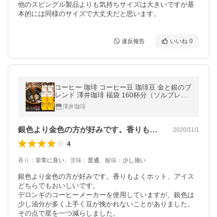
他のスピングル製品よりも気持ちサイズは大きいですが基
本的には同様のサイズで大丈夫だと思います。
違反報告
いいね
0
コーヒー 珈琲 コーヒー豆 珈琲豆 金と銀のブ
レンド 澤井珈琲 福袋 160杯分（ソルブレン
ド/ルナブレンド）グルメ 【RD】 【TS】
澤井珈琲
銀色より金色の方が好みです。香りもよく…
2020/11/1
4
香り
：
非常に良い
、
苦味
：
普通
、
酸味
：
少し強い
銀色より金色の方が好みです。香りもよくホット、アイス
どちらでもおいしいです。

デロンギのコーヒーメーカーを使用していますが、銀色は
少し油分が多く上手く豆が挽かれないことがありました。
その点で星を一つ減らしました。