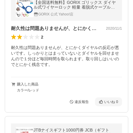
【全国送料無料】GORIX ゴリックス ダイヤ
ル式ワイヤーロック 軽量 着脱式ケーブルロ
ック 鍵 4.8mmx2000mm GX-647
GORIX 公式 Yahoo!店
耐久性は問題ありませんが、とにかくダイ…
2020/11/1
2
耐久性は問題ありませんが、とにかくダイヤルの反応が悪
いです。しっかりとはまっていないとダイヤルを回せませ
んので１分ほど毎回時間を取られます。取り回しはいいの
でとにかく残念です。
購入した商品
カラー/レッド
違反報告
いいね
0
JTBナイスギフト1000円券 JCB（ギフト