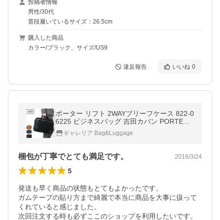
投稿者情報
男性/30代
普段履いているサイズ：26.5cm
購入した商品
カラー/ブラック、サイズ/US9
違反報告
いいね
0
ポーター リフト 2WAYブリーフケース 822-0
6225 ビジネスバッグ 吉田カバン PORTER L
IFT B4 メンズ 吉田かばん ビジネス 通勤 通
ギャレリア Bag&Luggage
勤バッグ
梱包が丁寧でとても満足です。
2016/3/24
5
発送も早く商品の状態もとてもよかったです。

ガムテープの貼り方まで綺麗で本当に商品を大事に扱って
くれていると感じました。

次回注文する時も必ずここのショップを利用したいです。
