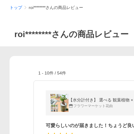
トップ
roi********さんの商品レビュー
roi********さんの商品レビュー
1
-
10
件 /
54
件
フラワーマーケット花由
可愛らしいのが届きました！ちょうど良