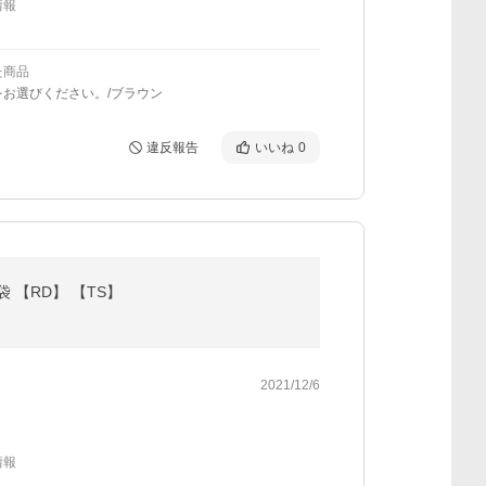
情報
た商品
をお選びください。/ブラウン
違反報告
いいね
0
 【RD】 【TS】
2021/12/6
情報