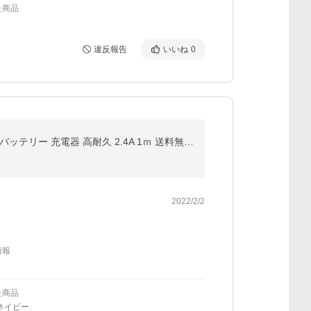
た商品
違反報告
いいね
0
iPhone 充電ケーブル Type-C Micro USB 3in1 急速充電 iPhone14 pro max iPhone13 Pro Android モバイルバッテリー 充電器 高耐久 2.4A 1ｍ 送料無料 セール
2022/2/2
情報
た商品
ネイビー