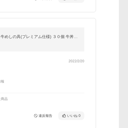
(メーカー希望小売価格16244円→6899円) 牛丼 牛丼の具 57%OFF＋牛めしおにぎり2袋(12個)おまけ 松屋 牛めしの具(プレミアム仕様) ３０個 牛丼の具 牛肉 まつや
2022/2/20
情報
た商品
違反報告
いいね
0