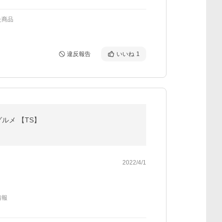
た商品
違反報告
いいね
1
グルメ 【TS】
2022/4/1
情報