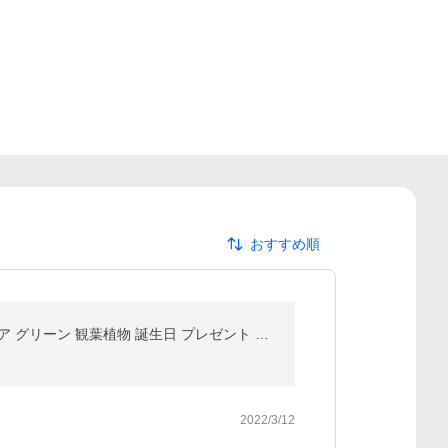
おすすめ順
【水分計付き】 選べる 観葉植物 × 選べる器 ガジュマルの木 サンスベリア おしゃれ 鉢 サスティ インテリア グリーン 観葉植物 誕生日 プレゼント お祝い 冬
2022/3/12