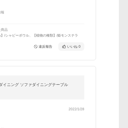
情報
た商品
わ】/シャビーボウル、【植物の種類】/姫モンステラ
違反報告
いいね
0
ァーダイニング ソファダイニングテーブル
2022/1/28