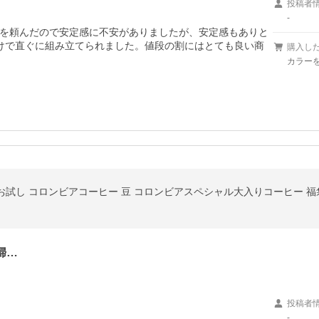
投稿者
-
を頼んだので安定感に不安がありましたが、安定感もありと
けで直ぐに組み立てられました。値段の割にはとても良い商
購入し
カラー
琲豆 お試し コロンビアコーヒー 豆 コロンビアスペシャル大入りコーヒー 福袋
婦…
投稿者
-