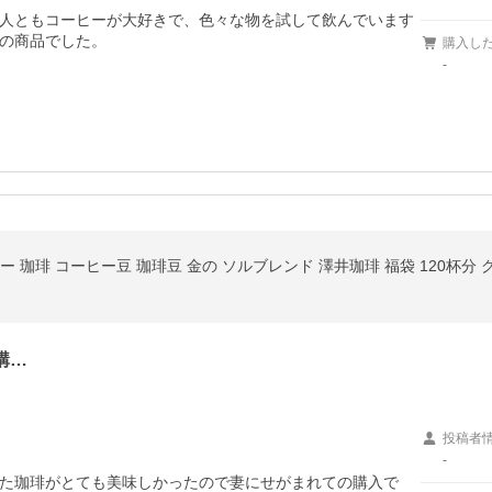
人ともコーヒーが大好きで、色々な物を試して飲んでいます
の商品でした。

購入し
-
ー 珈琲 コーヒー豆 珈琲豆 金の ソルブレンド 澤井珈琲 福袋 120杯分 
購…
投稿者
-
た珈琲がとても美味しかったので妻にせがまれての購入で