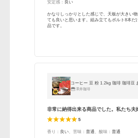
安定感
：
良い
かなりしっかりとした感じで、天板が大きい物
ても良いと思います。組み立てもボルト8本だ
品です。
コーヒー 豆 粉 1.2kg 珈琲 珈
澤井珈琲
非常に納得出来る商品でした。私たち夫
5
香り
：
良い
、
苦味
：
普通
、
酸味
：
普通