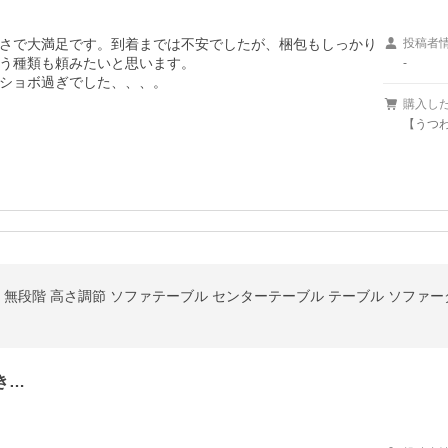
さで大満足です。到着までは不安でしたが、梱包もしっかり
投稿者
う種類も頼みたいと思います。

-
ショボ過ぎでした、、、。
購入し
【うつ
cm 無段階 高さ調節 ソファテーブル センターテーブル テーブル ソフ
き…