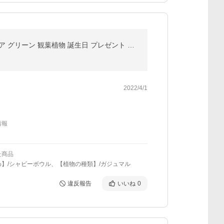
【水分計付き】 選べる 観葉植物 × 選べる器 ガジュマルの木 サンスベリア おしゃれ 鉢 サスティ インテリア グリーン 観葉植物 誕生日 プレゼント お祝い 冬
2022/4/1
情報
た商品
わ】/シャビーボウル、【植物の種類】/ガジュマル
違反報告
いいね
0