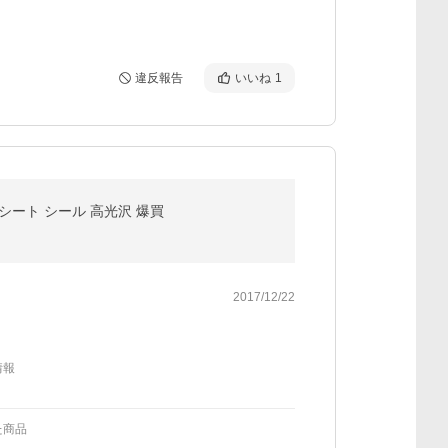
違反報告
いいね
1
フィルム シート シール 高光沢 爆買
2017/12/22
情報
た商品