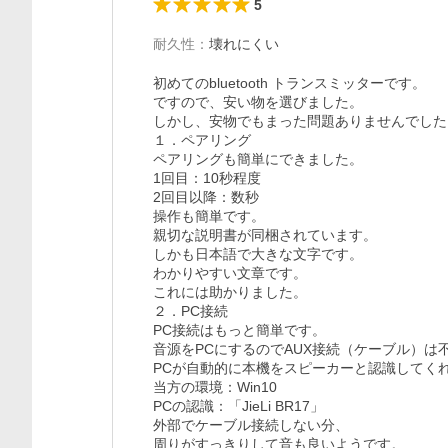
5
耐久性
：
壊れにくい
初めてのbluetooth トランスミッターです。

ですので、安い物を選びました。

しかし、安物でもまった問題ありませんでした。
１．ペアリング

ペアリングも簡単にできました。

1回目：10秒程度

2回目以降：数秒

操作も簡単です。

親切な説明書が同梱されています。

しかも日本語で大きな文字です。

わかりやすい文章です。

これには助かりました。

２．PC接続

PC接続はもっと簡単です。

音源をPCにするのでAUX接続（ケーブル）は不
PCが自動的に本機をスピーカーと認識してくれ
当方の環境：Win10

PCの認識：「JieLi BR17」

外部でケーブル接続しない分、

周りがすっきりして音も良いようです。
