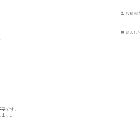
投稿者
-
購入し


-
要です。

ます。
