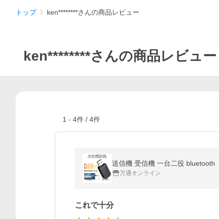
トップ
ken********さんの商品レビュー
ken********さんの商品レビュー
1
-
4
件 /
4
件
送信機 受信機 一台二役 bluetoo
万通オンライン
これで十分