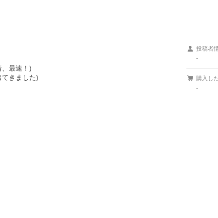
投稿者
-
、最速！)

てきました)

購入し
-