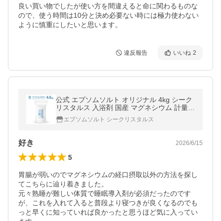
良い買い物でしたが使い方を間違えると命に関わるものな
ので、使う時間は10分と決め必要ない時には極力使わない
ように慎重にしたいと思います。
違反報告
いいね
2
公式 エプソムソルト オリジナル 4kg シーク
リスタルス 入浴剤 国産 マグネシウム 計量ス
プーン付【送料無料！(北海道・九州・沖繩
エプソムソルト シークリスタルス
を除く）】
好き
2026/6/15
5
胃腸が弱いのでマグネシウムの経口摂取以外の方法を探し
てこちらに辿り着きました。

元々熟睡が難しい体質で睡眠導入剤が必須だったのです
が、これを入れて入ると普段より寝つきが良くなるのでも
っと早くに知っていれば良かったと思うほど気に入ってい