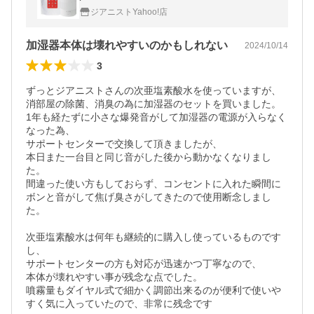
ジアニストYahoo!店
加湿器本体は壊れやすいのかもしれない
2024/10/14
3
ずっとジアニストさんの次亜塩素酸水を使っていますが、
消部屋の除菌、消臭の為に加湿器のセットを買いました。

1年も経たずに小さな爆発音がして加湿器の電源が入らなく
なった為、

サポートセンターで交換して頂きましたが、

本日また一台目と同じ音がした後から動かなくなりまし
た。

間違った使い方もしておらず、コンセントに入れた瞬間に
ボンと音がして焦げ臭さがしてきたので使用断念しまし
た。

次亜塩素酸水は何年も継続的に購入し使っているものです
し、

サポートセンターの方も対応が迅速かつ丁寧なので、

本体が壊れやすい事が残念な点でした。

噴霧量もダイヤル式で細かく調節出来るのが便利で使いや
すく気に入っていたので、非常に残念です