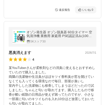
違反報告
いいね
0
オゾン発生器 オゾン脱臭器 60分タイマー 空
気清浄機 業務用 家庭用 PSE認証済み(10000
mg/h) 60分タイマー消臭 除菌 5-0畳対応
SKストア30
悪臭消えます
2026/7/1
4
某YouTuberさんが柔軟剤などの消臭に使えるとおすすめし
ていたので購入しました。

両隣の洗濯物や生活臭がほぼキツイ香料臭が窓を開けてい
なくても入ってくる環境なので毎日、部屋が臭いし

室内干しした洗濯物にも移香してしまうほどだったので試
しました。ちゃんと匂いが取れてます。購入したもので移
香が酷い紙類の日用品が使えず困ってたのですが、小さな
一部屋に匂いのキツイものを入れ10分ほど放置しておいた
ら匂いが取れてました。
