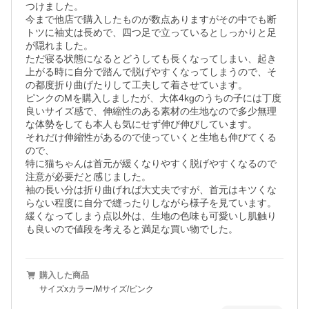
つけました。

今まで他店で購入したものが数点ありますがその中でも断
トツに袖丈は長めで、四つ足で立っているとしっかりと足
が隠れました。

ただ寝る状態になるとどうしても長くなってしまい、起き
上がる時に自分で踏んで脱げやすくなってしまうので、そ
の都度折り曲げたりして工夫して着させています。

ピンクのMを購入しましたが、大体4kgのうちの子には丁度
良いサイズ感で、伸縮性のある素材の生地なので多少無理
な体勢をしても本人も気にせず伸び伸びしています。

それだけ伸縮性があるので使っていくと生地も伸びてくる
ので、

特に猫ちゃんは首元が緩くなりやすく脱げやすくなるので
注意が必要だと感じました。

袖の長い分は折り曲げれば大丈夫ですが、首元はキツくな
らない程度に自分で縫ったりしながら様子を見ています。

緩くなってしまう点以外は、生地の色味も可愛いし肌触り
も良いので値段を考えると満足な買い物でした。
購入した商品
サイズxカラー/Mサイズ/ピンク