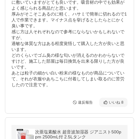
に敷いていますがとても良いです。吸音材の中でも効果が
よく感じられる商品だと思います。

厚みがそこそこあるのに軽く、ハサミで簡単に切れるので1
人で作業できます。マイナス点を挙げるとしたらとにかく
臭い事です。

感じ方は人それぞれなので参考にならないかもしれないで
すが、

過敏な体質な方はある程度覚悟して購入した方が良いと思
います。

どのくらいでゴム臭の様な匂いが消えるのかわからないで
すけど、施工した部屋は毎日換気を出来る限りした方が良
いです。

あとは粒子の細かい白い粉末の様なものが商品についてい
て、それが衣服やあちこちに付着してしまい取るのに苦労
したので注意です。
違反報告
いいね
8
次亜塩素酸水 超音波加湿器 ジアニスト500p
pm 2500mL付 2.5Lタンク