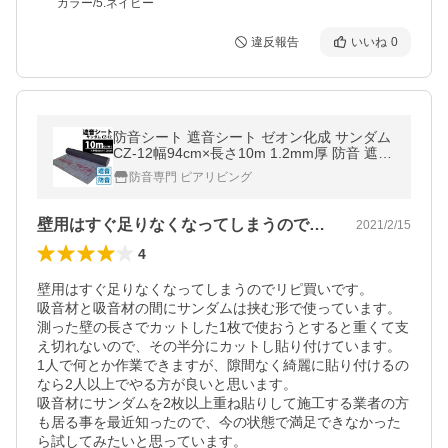
カラー/5.ネイビー
違反報告
いいね
0
防音シート 遮音シート ゼオン化成 サンダム
CZ-12幅94cm×長さ10m 1.2mm厚 防音 遮音
壁 防音材 遮音材 DIY 防音室 防音ボード シ
防音専門 ピアリビング
ート 防音対策 騒音対策 楽器
壁用はすぐ足りなくなってしまうのでリピ…
2021/2/15
4
壁用はすぐ足りなくなってしまうのでリピ買いです。

吸音材と吸音材の間にサンダムは挟む形で使っています。

測った壁の長さでカットした1枚で使おうとすると重くて支
え切れないので、その半分にカットし貼り付けています。

1人で何とか作業できますが、隙間なく綺麗に貼り付けるの
なら2人以上でやる方が良いと思います。

吸音材にサンダムを2枚以上重ね貼りして施工する業者の方
も居る事を最近知ったので、今の状態で満足できなかった
ら試してみたいと思っています。