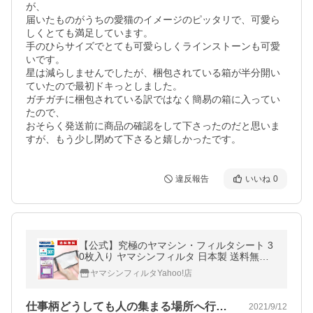
が、

届いたものがうちの愛猫のイメージのピッタリで、可愛ら
しくとても満足しています。

手のひらサイズでとても可愛らしくラインストーンも可愛
いです。

星は減らしませんでしたが、梱包されている箱が半分開い
ていたので最初ドキっとしました。

ガチガチに梱包されている訳ではなく簡易の箱に入ってい
たので、

おそらく発送前に商品の確認をして下さったのだと思いま
すが、もう少し閉めて下さると嬉しかったです。
違反報告
いいね
0
【公式】究極のヤマシン・フィルタシート 3
0枚入り ヤマシンフィルタ 日本製 送料無料
マスク 洗える 高機能 高性能
ヤマシンフィルタYahoo!店
仕事柄どうしても人の集まる場所へ行かな…
2021/9/12