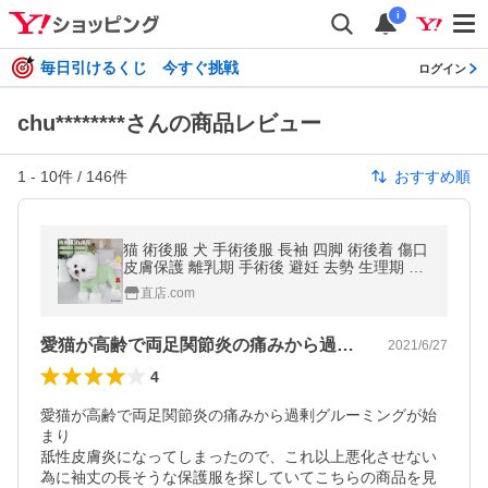
i
毎日引けるくじ 今すぐ挑戦
ログイン
chu********さんの商品レビュー
1
-
10
件 /
146
件
おすすめ順
猫 術後服 犬 手術後服 長袖 四脚 術後着 傷口
皮膚保護 離乳期 手術後 避妊 去勢 生理期 怪
我 術後ウェア エリザベスカラー イヌネコキ
直店.com
ャット 術後服 抜け毛抑え
愛猫が高齢で両足関節炎の痛みから過剰グ…
2021/6/27
4
愛猫が高齢で両足関節炎の痛みから過剰グルーミングが始
まり

舐性皮膚炎になってしまったので、これ以上悪化させない
為に袖丈の長そうな保護服を探していてこちらの商品を見