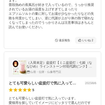
ます。

普段熱めの長風呂が好きで入っているので、うっかり推奨
されているお湯の温度を上げすぎてしまったり

エプソムソルトの量に対してお湯が少なかったりなどの失
敗を何度かしてしまい、逆に代謝が上がり体の熱で寝れな
くなってしまったのでうっかりさんは注意事項はきちんと
読んでお使いください。
違反報告
いいね
2
（入荷未定）盆提灯【ミニ盆提灯：七姫（な
なひめ）ラインストーン付現代調ピンク】お
盆用品 仏具 お盆 霊前灯 盆ちょうちん 送料
仏壇・位牌・仏像専門店
無料
とても可愛らしい盆提灯で気に入っていま…
2023/8/6
5
とても可愛らしい盆提灯で気に入っています。

愛猫用を探していてイメージにピッタリで選んだのです