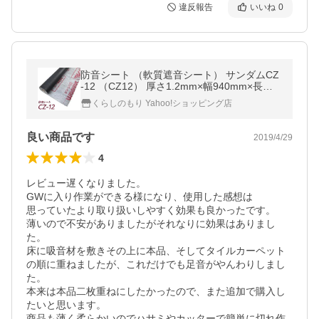
違反報告
いいね
0
防音シート （軟質遮音シート） サンダムCZ
-12 （CZ12） 厚さ1.2mm×幅940mm×長さ1
0ｍ ゼオン化成製遮音シート
くらしのもり Yahoo!ショッピング店
良い商品です
2019/4/29
4
レビュー遅くなりました。

GWに入り作業ができる様になり、使用した感想は

思っていたより取り扱いしやすく効果も良かったです。

薄いので不安がありましたがそれなりに効果はありまし
た。

床に吸音材を敷きその上に本品、そしてタイルカーペット
の順に重ねましたが、これだけでも足音がやんわりしまし
た。

本来は本品二枚重ねにしたかったので、また追加で購入し
たいと思います。

商品も薄く柔らかいのでハサミやカッターで簡単に切れ作