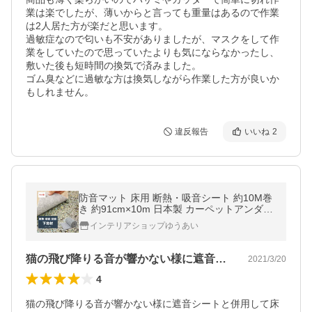
業は楽でしたが、薄いからと言っても重量はあるので作業
は2人居た方が楽だと思います。

過敏症なので匂いも不安がありましたが、マスクをして作
業をしていたので思っていたよりも気にならなかったし、
敷いた後も短時間の換気で済みました。

ゴム臭などに過敏な方は換気しながら作業した方が良いか
もしれません。
違反報告
いいね
2
防音マット 床用 断熱・吸音シート 約10M巻
き 約91cm×10m 日本製 カーペットアンダー
レイ ハイクッション (Y) 衝撃吸収 耐久性 へ
インテリアショップゆうあい
たりにくい 防カビ
猫の飛び降りる音が響かない様に遮音シー…
2021/3/20
4
猫の飛び降りる音が響かない様に遮音シートと併用して床