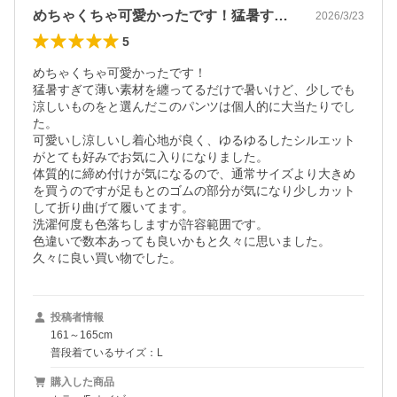
めちゃくちゃ可愛かったです！猛暑すぎて…
2026/3/23
5
めちゃくちゃ可愛かったです！

猛暑すぎて薄い素材を纏ってるだけで暑いけど、少しでも
涼しいものをと選んだこのパンツは個人的に大当たりでし
た。

可愛いし涼しいし着心地が良く、ゆるゆるしたシルエット
がとても好みでお気に入りになりました。

体質的に締め付けが気になるので、通常サイズより大きめ
を買うのですが足もとのゴムの部分が気になり少しカット
して折り曲げて履いてます。

洗濯何度も色落ちしますが許容範囲です。

色違いで数本あっても良いかもと久々に思いました。

久々に良い買い物でした。
投稿者情報
161～165cm
普段着ているサイズ：L
購入した商品