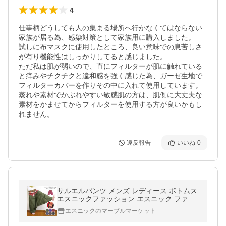
4
仕事柄どうしても人の集まる場所へ行かなくてはならない
家族が居る為、感染対策として家族用に購入しました。

試しに布マスクに使用したところ、良い意味での息苦しさ
が有り機能性はしっかりしてると感じました。

ただ私は肌が弱いので、直にフィルターが肌に触れている
と痒みやチクチクと違和感を強く感じた為、ガーゼ生地で
フィルターカバーを作りその中に入れて使用しています。

蒸れや素材でかぶれやすい敏感肌の方は、肌側に大丈夫な
素材をかませてからフィルターを使用する方が良いかもし
れません。
違反報告
いいね
0
サルエルパンツ メンズ レディース ボトムス
エスニックファッション エスニック ファッ
ション タイパンツ 大きいサイズ パンツ 綿
エスニックのマーブルマーケット
コットン 綿100％