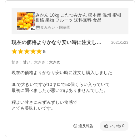
みかん 10kg こたつみかん 熊本産 温州 蜜柑
柑橘 果物 フルーツ 送料無料 食品
食みらい・国華園
現在の価格よりかなり安い時に注文し購入…
2021/1/23
5
甘さ
：
甘い
、
大きさ
：
大きめ
現在の価格よりかなり安い時に注文し購入しました

3Lで大きいですが10キロで50個くらい入っていて

最初に調べましたが悪いのはありませんでした。

程よい甘さにみずみずしい食感で

とても美味しいです。
違反報告
いいね
0