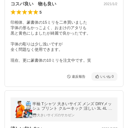
コスパ良い 物も良い
2021/1/2
5
印相体、篆書体の15ミリを二本買いました

字体の形もかっこよく、おまけのアタリも

黒と黄色にしましたが綺麗で良かったです。

字体の彫りは少し浅いですが

全く問題なく使用できます。

現在、更に篆書体の10ミリを注文中です。笑
違反報告
いいね
0
半袖 Tシャツ 大きいサイズ メンズ DRYメッ
シュ プリント クルーネック 涼しい 3L 4L 5L
6L 7L 8L
大きいサイズのサカゼン