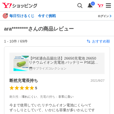
i
毎日引けるくじ 今すぐ挑戦
ログイン
ara********さんの商品レビュー
1
-
10
件 /
69
件
おすすめ順
【PSE適合品届出済】26650充電池 26650
リチウムイオン充電池 バッテリー PSE認証
済み 5000mAH
サプライズコレクション
断然充電長持ち
2021/9/27
5
耐久性
：
壊れにくい
、
充電の持ち
：
非常に良い
今まで使用していたリチウムイオン電池にくらべて

ずっしりとしていて、いかにも容量が多いかんじです
