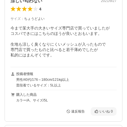
涼しい匂わない
2021/9/27
4
サイズ
：
ちょうどよい
今まで某大手の大きいサイズ専門店で買っていましたが

コスパできにはこちらのほうが良いとおもいます。

生地も涼しく臭くなりにくいメッシュが入ったもので

専門店で買ったものと比べると若干薄めでしたが

私的にはまんぞくです。
投稿者情報
男性/40代/176～180cm/121kg以上
普段着ているサイズ：5L以上
購入した商品
カラー/A、サイズ/5L
違反報告
いいね
0