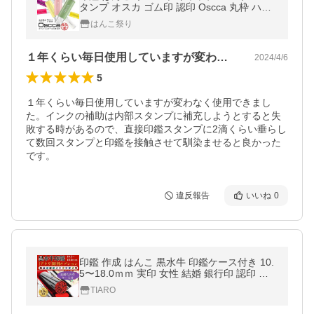
タンプ オスカ ゴム印 認印 Oscca 丸枠 ハン
コ 限定カラー ポイント利用
はんこ祭り
１年くらい毎日使用していますが変わなく…
2024/4/6
5
１年くらい毎日使用していますが変わなく使用できまし
た。インクの補助は内部スタンプに補充しようとすると失
敗する時があるので、直接印鑑スタンプに2滴くらい垂らし
て数回スタンプと印鑑を接触させて馴染ませると良かった
です。
違反報告
いいね
0
印鑑 作成 はんこ 黒水牛 印鑑ケース付き 10.
5〜18.0ｍｍ 実印 女性 結婚 銀行印 認印 印
章 男性 子供 印鑑セット アタリ 敬老の日 安
TIARO
い 送料無料 日常用品