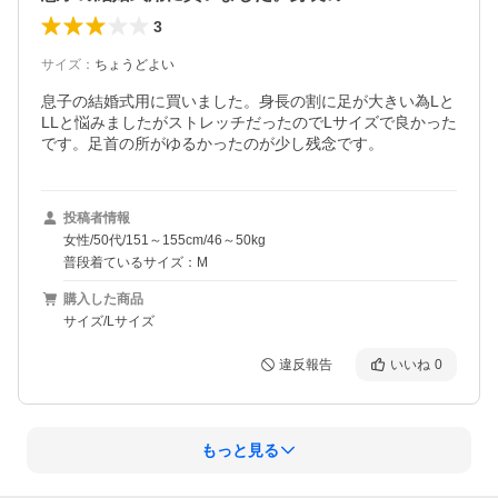
3
サイズ
：
ちょうどよい
息子の結婚式用に買いました。身長の割に足が大きい為Lと
LLと悩みましたがストレッチだったのでLサイズで良かった
です。足首の所がゆるかったのが少し残念です。
投稿者情報
女性/50代/151～155cm/46～50kg
普段着ているサイズ：M
購入した商品
サイズ/Lサイズ
違反報告
いいね
0
もっと見る