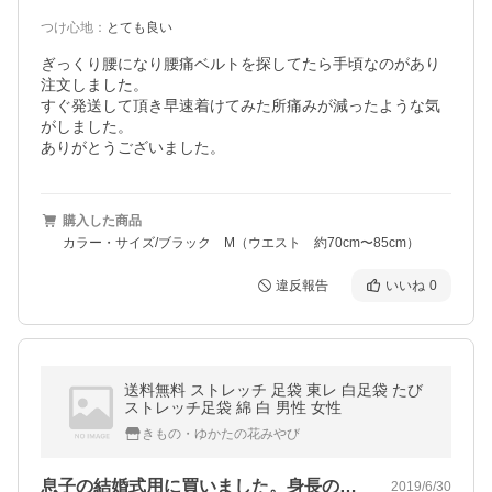
つけ心地
：
とても良い
ぎっくり腰になり腰痛ベルトを探してたら手頃なのがあり
注文しました。

すぐ発送して頂き早速着けてみた所痛みが減ったような気
がしました。

ありがとうございました。
購入した商品
カラー・サイズ/ブラック M（ウエスト 約70cm〜85cm）
違反報告
いいね
0
送料無料 ストレッチ 足袋 東レ 白足袋 たび
ストレッチ足袋 綿 白 男性 女性
きもの・ゆかたの花みやび
息子の結婚式用に買いました。身長の割に…
2019/6/30