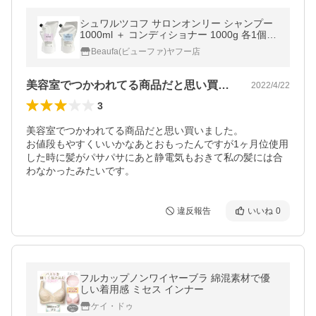
シュワルツコフ サロンオンリー シャンプー
1000ml ＋ コンディショナー 1000g 各1個
詰替え用 Schwarzkopf SALON ONLY ヘアケ
Beaufa(ビューファ)ヤフー店
ア 送料無料
美容室でつかわれてる商品だと思い買いま…
2022/4/22
3
美容室でつかわれてる商品だと思い買いました。

お値段もやすくいいかなあとおもったんですが1ヶ月位使用
した時に髪がパサパサにあと静電気もおきて私の髪には合
違反報告
いいね
0
フルカップノンワイヤーブラ 綿混素材で優
しい着用感 ミセス インナー
ケイ・ドゥ