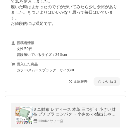
て3Lを購入しました。

履いた時はよかったのですが歩いてみたら少し余裕があり
ました。きついよりはいいかなと思って毎日はいていま
す。

お値段的には満足です。
投稿者情報
女性/50代
普段履いているサイズ：24.5cm
購入した商品
カラー/スムースブラック、サイズ/3L
違反報告
いいね
2
ミニ財布 レディース 本革 三つ折り 小さい財
布 プチプラ コンパクト 小さめ 小銭出しやす
い スキミング防止 小銭入れ 大きく開く
HikaKoヤフー店