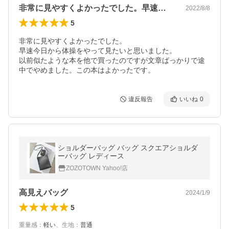
非常に見やすくよかったでした。早速今日…
2022/8/8
5
非常に見やすくよかったでした。

早速今日から体操をやって見たいと思いました。

以前似たような本を他で買ったのですが文章ばっかりで途
中でやめました。この本はよかったです。
違反報告
いいね
0
ショルダーバッグ バッグ スクエアショルダ
ーバッグ レディース
ZOZOTOWN Yahoo!店
高見えバッグ
2024/1/9
5
重量感
：
軽い
、
生地
：
普通