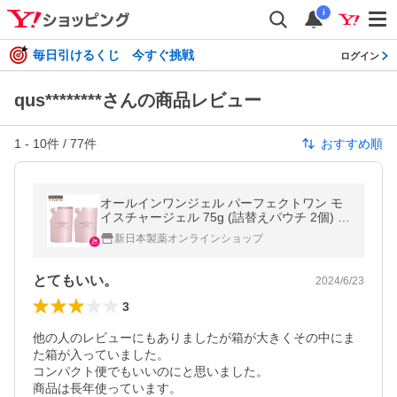
i
毎日引けるくじ 今すぐ挑戦
ログイン
qus********さんの商品レビュー
1
-
10
件 /
77
件
おすすめ順
オールインワンジェル パーフェクトワン モ
イスチャージェル 75g (詰替えパウチ 2個) 新
日本製薬公式 化粧水 乳液 クリーム パック
新日本製薬オンラインショップ
とてもいい。
2024/6/23
3
他の人のレビューにもありましたが箱が大きくその中にま
た箱が入っていました。

コンパクト便でもいいのにと思いました。

商品は長年使っています。
