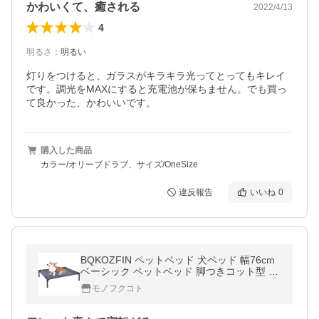
かわいくて、癒される
2022/4/13
4
明るさ
：
明るい
灯りをつけると、ガラスがキラキラ光ってとってもキレイ
です。調光をMAXにすると充電池が保ちません。でも買っ
て良かった、かわいいです。
購入した商品
カラー/オリーブドラブ、サイズ/OneSize
違反報告
いいね
0
BQKOZFIN ペットベッド 犬ベッド 幅76cm
ベーシック ペットベッド 脚つきコット型 折
り畳み 地面から離れ 年中使え (ブルー M)
モノフクコト