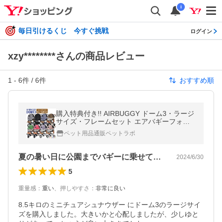
i
毎日引けるくじ 今すぐ挑戦
ログイン
xzy********さんの商品レビュー
1
-
6
件 /
6
件
おすすめ順
購入特典付き!! AIRBUGGY ドーム3・ラージ
サイズ・フレームセット エアバギーフォー
ペット Air buggy for pet DOME3 カート お
ペット用品通販ペットラボ
散歩 おでかけ 旅行
夏の暑い日に公園までバギーに乗せて行こう
2024/6/30
5
重量感
：
重い
、
押しやすさ
：
非常に良い
8.5キロのミニチュアシュナウザー にドーム3のラージサイ
ズを購入しました。大きいかと心配しましたが、少しゆと