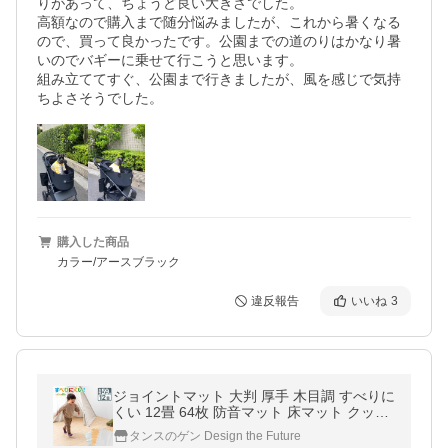
りがあって、ちょうど良い大きさでした。

高額なので購入まで随分悩みましたが、これから暑くなる
ので、買って良かったです。公園までの道のりはかなり暑
いのでバギーに乗せて行こうと思います。

組み立ててすぐ、公園まで行きましたが、風を感じで気持
ちよさそうでした。
購入した商品
カラー/アースブラック
違反報告
いいね
3
ジョイントマット 大判 厚手 木目調 すべりに
くい 12畳 64枚 防音マット 床マット クッシ
ョンマット プレイマット パズルマット ベビ
タンスのゲン Design the Future
ー 赤ちゃん