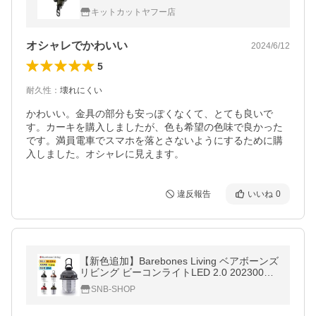
コポス送料無料
キットカットヤフー店
オシャレでかわいい
2024/6/12
5
耐久性
：
壊れにくい
かわいい。金具の部分も安っぽくなくて、とても良いで
す。カーキを購入しましたが、色も希望の色味で良かった
です。満員電車でスマホを落とさないようにするために購
入しました。オシャレに見えます。
違反報告
いいね
0
【新色追加】Barebones Living ベアボーンズ
リビング ビーコンライトLED 2.0 20230005
【国内正規品/ライト/ランタン/LED/アウトド
SNB-SHOP
ア/キャンプ】