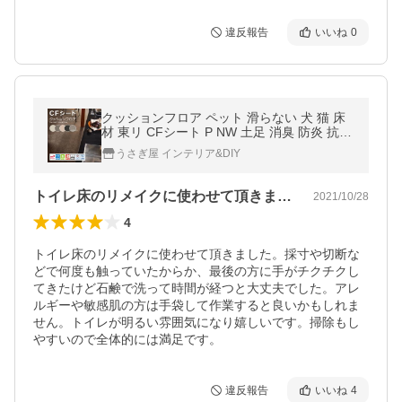
違反報告
いいね
0
クッションフロア ペット 滑らない 犬 猫 床
材 東リ CFシート P NW 土足 消臭 防炎 抗菌
防カビ クッションフロアー フローリング マ
うさぎ屋 インテリア&DIY
ット ラグ 黒 抽象柄 無地調
トイレ床のリメイクに使わせて頂きました…
2021/10/28
4
トイレ床のリメイクに使わせて頂きました。採寸や切断な
どで何度も触っていたからか、最後の方に手がチクチクし
てきたけど石鹸で洗って時間が経つと大丈夫でした。アレ
ルギーや敏感肌の方は手袋して作業すると良いかもしれま
せん。トイレが明るい雰囲気になり嬉しいです。掃除もし
やすいので全体的には満足です。
違反報告
いいね
4