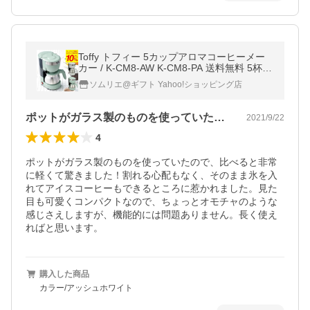
Toffy トフィー 5カップアロマコーヒーメー
カー / K-CM8-AW K-CM8-PA 送料無料 5杯分
蒸らし機能搭載 保温消し忘れ防止機能付
ソムリエ@ギフト Yahoo!ショッピング店
ポットがガラス製のものを使っていたので…
2021/9/22
4
ポットがガラス製のものを使っていたので、比べると非常
に軽くて驚きました！割れる心配もなく、そのまま氷を入
れてアイスコーヒーもできるところに惹かれました。見た
目も可愛くコンパクトなので、ちょっとオモチャのような
感じさえしますが、機能的には問題ありません。長く使え
ればと思います。
購入した商品
カラー/アッシュホワイト