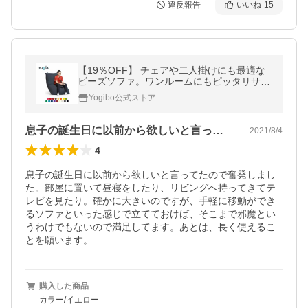
違反報告
いいね
15
【19％OFF】 チェアや二人掛けにも最適な
ビーズソファ。ワンルームにもピッタリサイ
ズの「Yogibo Midi（ヨギボー ミディ）」
Yogibo公式ストア
息子の誕生日に以前から欲しいと言ってた…
2021/8/4
4
息子の誕生日に以前から欲しいと言ってたので奮発しまし
た。部屋に置いて昼寝をしたり、リビングへ持ってきてテ
レビを見たり。確かに大きいのですが、手軽に移動ができ
るソファといった感じで立てておけば、そこまで邪魔とい
うわけでもないので満足してます。あとは、長く使えるこ
とを願います。
購入した商品
カラー/イエロー