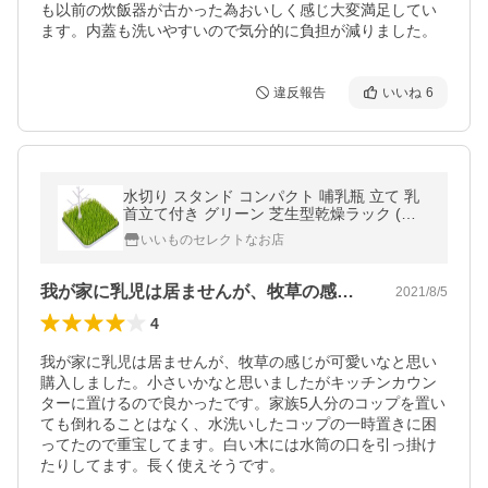
も以前の炊飯器が古かった為おいしく感じ大変満足してい
ます。内蓋も洗いやすいので気分的に負担が減りました。
違反報告
いいね
6
水切り スタンド コンパクト 哺乳瓶 立て 乳
首立て付き グリーン 芝生型乾燥ラック (メ
ーカー保証3ヶ月）サイズ23.8×23.8cm
いいものセレクトなお店
我が家に乳児は居ませんが、牧草の感じが…
2021/8/5
4
我が家に乳児は居ませんが、牧草の感じが可愛いなと思い
購入しました。小さいかなと思いましたがキッチンカウン
ターに置けるので良かったです。家族5人分のコップを置い
ても倒れることはなく、水洗いしたコップの一時置きに困
ってたので重宝してます。白い木には水筒の口を引っ掛け
たりしてます。長く使えそうです。