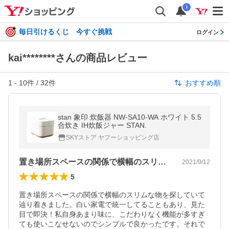
i
毎日引けるくじ 今すぐ挑戦
ログイン
kai********さんの商品レビュー
1
-
10
件 /
32
件
おすすめ順
stan 象印 炊飯器 NW-SA10-WA ホワイト 5.5
合炊き IH炊飯ジャー STAN.
SKYストア ヤフーショッピング店
置き場所スペースの関係で横幅のスリムな…
2021/9/12
5
置き場所スペースの関係で横幅のスリムな物を探していて
辿り着きました。白い家電で統一してることもあり、見た
目で即決！私自身あまり味に、こだわりなく機能が多すぎ
ても使いこなせないのでシンプルで良かったです。それで