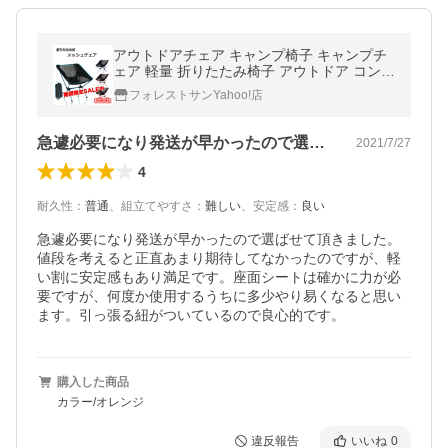
アウトドアチェア キャンプ椅子 キャンプチ
ェア 軽量 折りたたみ椅子 アウトドア コンパ
クト アルミ 椅子 イス 携帯 チェアー 釣り
フォレストサンYahoo!店
急遽必要になり発送が早かったので選ばせ…
2021/7/27
4
耐久性
：
普通
、
組立てやすさ
：
難しい
、
安定感
：
良い
急遽必要になり発送が早かったので選ばせて頂きました。
値段を考えると正直あまり期待してなかったのですが、軽
い割に安定感もあり満足です。座面シートは確かに力が必
要ですが、何度か使用するうちに多少やり易くなると思い
ます。引っ張る紐がついているので良心的です。
購入した商品
カラー/オレンジ
違反報告
いいね
0