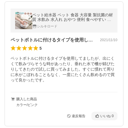
ペット給水器 ペット 食器 大容量 製抗菌の材
質 水飲み 水入れ おやつ 便利 食べやすい こ
ぼれ防止 溢れ・飛び出さない 浮かぶ皿 猫 犬
シルキロード
ペット用品
ペットボトルに付けるタイプを使用してま…
2021/11/10
5
ペットボトルに付けるタイプを使用してましたが、出にく
くて飲みづらそうな時があったり、垂れた水で柵が錆びた
りしてきたので試しに買ってみました。すぐに慣れて周り
に水がこぼれることもなく、一度にたくさん飲めるので買
って良かったです。
購入した商品
カラー/ピンク
違反報告
いいね
0