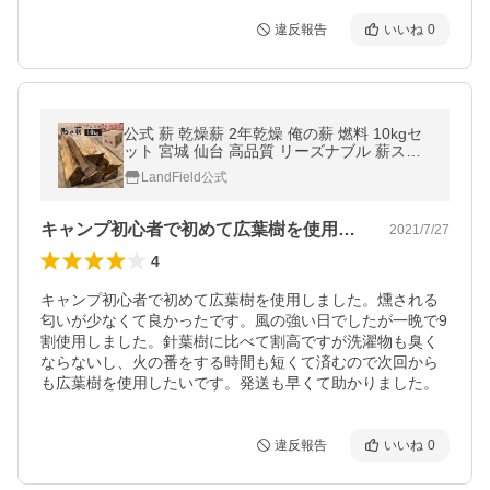
違反報告
いいね
0
公式 薪 乾燥薪 2年乾燥 俺の薪 燃料 10kgセ
ット 宮城 仙台 高品質 リーズナブル 薪スト
ーブ プレミア アウトドア キャンプ LandFiel
LandField公式
d サポート保管品
キャンプ初心者で初めて広葉樹を使用しま…
2021/7/27
4
キャンプ初心者で初めて広葉樹を使用しました。燻される
匂いが少なくて良かったです。風の強い日でしたが一晩で9
割使用しました。針葉樹に比べて割高ですが洗濯物も臭く
ならないし、火の番をする時間も短くて済むので次回から
も広葉樹を使用したいです。発送も早くて助かりました。
違反報告
いいね
0