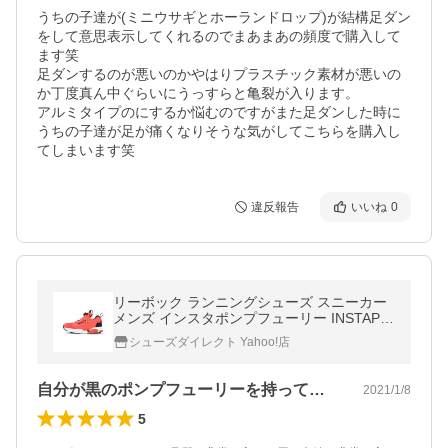
うちの子達が(ミニウサギとホーランドロップ)が結構足ダン
をして意思表示してくれるのでまあまあの頻度で購入して
ます笑

足ダンするのが悪いのかやはりプラスチック素材が悪いの
か丁度真ん中ぐらいにうっすらと亀裂が入ります。

アルミタイプのにするか悩むのですがまた足ダンした時に
うちの子達が足が痛くなりそうな気がしてこちらを購入し
てしまいます笑
違反報告
いいね
0
リーボック ランニングシューズ スニーカー
メンズ インスタポンプフューリー INSTAPU
MP FURY OG NM Reebok FV4209 ラディア
シューズダイレクト Yahoo!店
ントレッド/ブラック/ホワイト
自分が黒のポンプフューリーを持ってたの…
2021/1/8
5