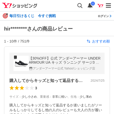
i
毎日引けるくじ 今すぐ挑戦
ログイン
hir********さんの商品レビュー
1
-
10
件 /
751
件
おすすめ順
【30%OFF】公式 アンダーアーマー UNDER
ARMOUR UA キッズ ランニング サージ3 30
24989
アンダーアーマー公式 Yahoo!ショッピング店
購入してからキッズと知って返品するか迷…
2024/7/25
3
サイズ
：
少し小さめ
、
重量感
：
非常に軽い
、
生地
：
少し薄め
購入してからキッズと知って返品するか迷いましたがソー
ルもしっかりしてるし他の人のレビューも大人の方が履い