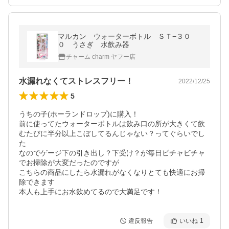
マルカン ウォーターボトル ＳＴ−３０
０ うさぎ 水飲み器
チャーム charm ヤフー店
水漏れなくてストレスフリー！
2022/12/25
5
うちの子(ホーランドロップ)に購入！

前に使ってたウォーターボトルは飲み口の所が大きくて飲
むたびに半分以上こぼしてるんじゃない？ってぐらいでし
た

なのでゲージ下の引き出し？下受け？が毎日ビチャビチャ
でお掃除が大変だったのですが

こちらの商品にしたら水漏れがなくなりとても快適にお掃
除できます

本人も上手にお水飲めてるので大満足です！
違反報告
いいね
1