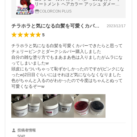
リートメント ヘアカラー アッシュ ダメージ
ヘア *BE0055*
COLORCON PLUS
チラホラと気になる白髪を可愛くカバーで…
2023/12/17
5
チラホラと気になる白髪を可愛くカバーできたらと思って
チェリーピンクとダークシルバー購入しました

自分の雑な塗り方でもまあまあ色は入りましたがムラにな
ってしまいましたw

頭皮にもついちゃって恥ずかしかったのですが(ピンクにな
ったw)2日目ぐらいにはそれほど気にならなくなりました

色がちゃんと入るのがわかったので今度はちゃんとぬって
投稿者情報
50代