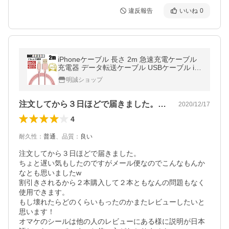
違反報告
いいね
0
iPhoneケーブル 長さ 2m 急速充電ケーブル
充電器 データ転送ケーブル USBケーブル iP
ad用 iPhone17 Air 16 15Plus 14Pro 13 12mi
明誠ショップ
ni 11 XR X【PL保険済み安心】
注文してから３日ほどで届きました。ちょ…
2020/12/17
4
耐久性
：
普通
、
品質
：
良い
注文してから３日ほどで届きました。

ちょと遅い気もしたのですがメール便なのでこんなもんか
なとも思いましたw

割引きされるから２本購入して２本ともなんの問題もなく
使用できます。

もし壊れたらどのくらいもったのかまたレビューしたいと
思います！

オマケのシールは他の人のレビューにある様に説明が日本