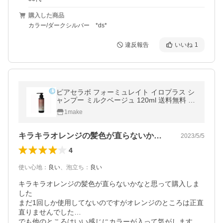
購入した商品
カラー/ダークシルバー *ds*
違反報告
いいね
1
ピアセラボ フォーミュレイト イロプラス シ
ャンプー ミルクベージュ 120ml 送料無料 宅
急便コンパクト YTC /WHS1100
1make
キラキラオレンジの髪色が直らないかなと…
2023/5/5
4
使い心地
：
良い
、
泡立ち
：
良い
キラキラオレンジの髪色が直らないかなと思って購入しま
した

まだ1回しか使用してないのですがオレンジのところは正直
直りませんでした…

でも他のところはいい感じにカラーが入って気がします
