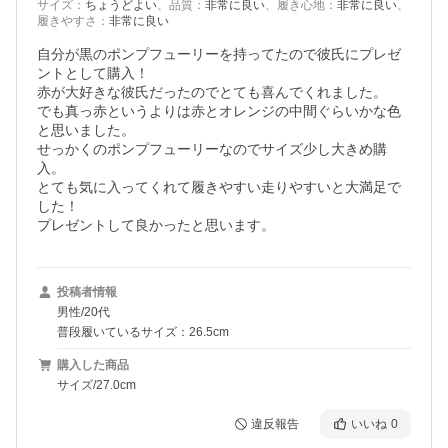
サイズ
：
ちょうどよい
、
品質
：
非常に良い
、
履き心地
：
非常に良い
、
履きやすさ
：
非常に良い
自分が黒のポンプフューリーを持ってたので彼氏にプレゼ
ントとして購入！

赤が大好きな彼氏だったのでとても喜んでくれました。

でも真っ赤というよりは赤とオレンジの中間ぐらいかな色
と思いました。

せっかくのポンプフューリーなのでサイズ少し大きめ購
入。

とても気に入ってくれて履きやすい走りやすいと大満足で
した！

プレゼントして良かったと思います。
投稿者情報
男性/20代
普段履いているサイズ：26.5cm
購入した商品
サイズ/27.0cm
違反報告
いいね
0