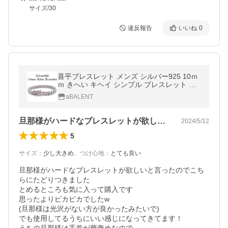
サイズ/30
違反報告
いいね
0
喜平ブレスレット メンズ シルバー925 10ｍ
ｍ きへい キヘイ シンプル ブレスレット 太
め シルバーブレスレット
aBALENT
旦那様がハードなブレスレットが欲しいと…
2024/5/12
5
サイズ
：
少し大きめ
、
つけ心地
：
とても良い
旦那様がハードなブレスレットが欲しいと言ったのでこち
らにたどりつきました

とめるところも気に入って購入です

思ったよりピカピカでしたw

(旦那様は光沢がない方が良かったみたいで)

でも使用してるうちにいい感じになってきてます！
