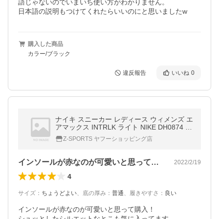
語じゃないのでいまいち使い方がわかりません。

日本語の説明もつけてくれたらいいのにと思いましたw
購入した商品
カラー/ブラック
違反報告
いいね
0
ナイキ スニーカー レディース ウィメンズ エ
アマックス INTRLK ライト NIKE DH0874 ブ
ラック 黒 シューズ ローカット ブランド
Z-SPORTS ヤフーショッピング店
インソールが赤なのが可愛いと思って購入…
2022/2/19
4
サイズ
：
ちょうどよい
、
底の厚み
：
普通
、
履きやすさ
：
良い
インソールが赤なのが可愛いと思って購入！

シュッとしたシルエットなとこも気に入ってます。
