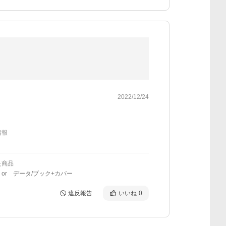
2022/12/24
情報
た商品
or データ/ブック+カバー
違反報告
いいね
0