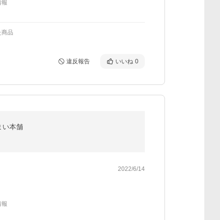
情報
た商品
違反報告
いいね
0
まい本舗
2022/6/14
情報