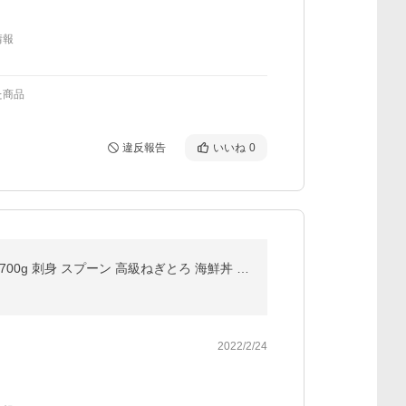
情報
た商品
違反報告
いいね
0
本マグロ 中落ち 得安 レビューで北海道産函館いか明太プレゼント まぐろ屋の本気 1980円 ポッキリ 骨付 700g 刺身 スプーン 高級ねぎとろ 海鮮丼 寿司 すし
2022/2/24