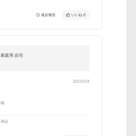
違反報告
いいね
0
ん 家庭用 自宅
2022/2/24
情報
た商品