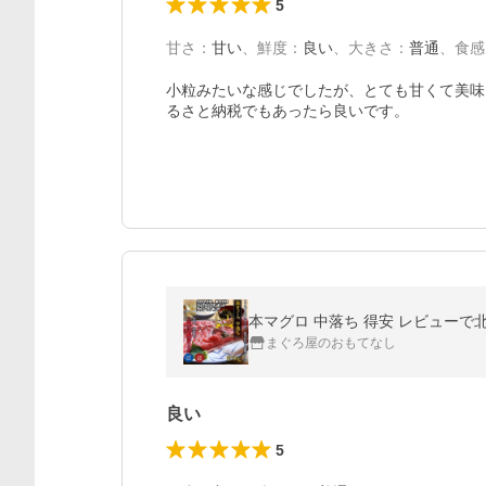
5
甘さ
：
甘い
、
鮮度
：
良い
、
大きさ
：
普通
、
食感
小粒みたいな感じでしたが、とても甘くて美味
るさと納税でもあったら良いです。
まぐろ屋のおもてなし
良い
5