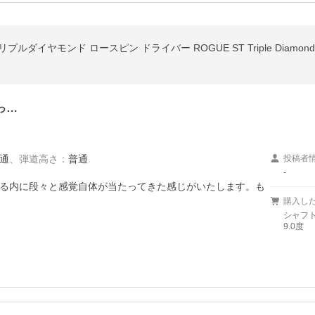
ダイヤモンド ロースピン ドライバー ROGUE ST Triple Diamond LS
っ…
通
、
弾道高さ
：
普通
投稿者
-
る内に段々と感覚自体が当たってきた感じがいたします。も
購入し
シャフト
9.0度