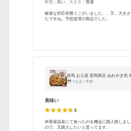
鮮度
：
良い
、
大きさ
：
普通
敏速な対応有難うございました。。又、大きさ
たですね。予想道理の商品でした。
群馬 お土産 郡馬限定 ぬれやき煎 
つるまい本舗
美味い
5
伊香保温泉にて食べたのを機会に購入致しまし
ので、又購入したいと思ってます。