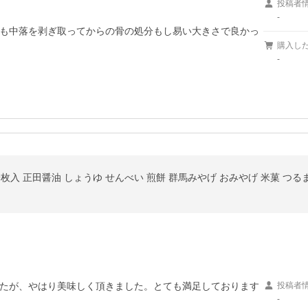
投稿者
-
も中落を剥ぎ取ってからの骨の処分もし易い大きさで良かっ
購入し
-
9枚入 正田醤油 しょうゆ せんべい 煎餅 群馬みやげ おみやげ 米菓 つる
たが、やはり美味しく頂きました。とても満足しております
投稿者
-