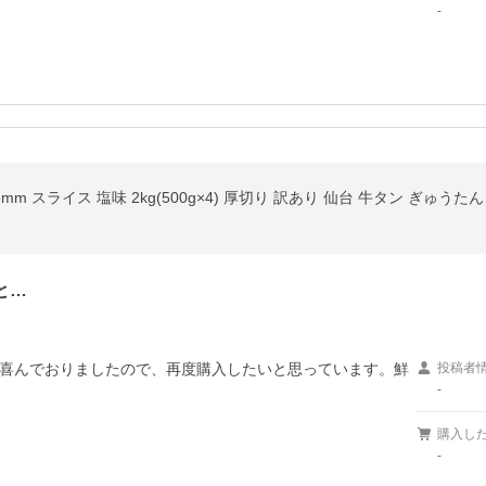
-
m スライス 塩味 2kg(500g×4) 厚切り 訳あり 仙台 牛タン ぎゅうた
と…
喜んでおりましたので、再度購入したいと思っています。鮮
投稿者
-
購入し
-