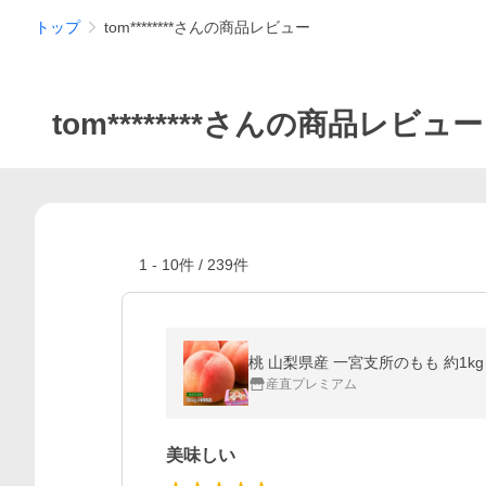
トップ
tom********さんの商品レビュー
tom********さんの商品レビュー
1
-
10
件 /
239
件
桃 山梨県産 一宮支所のもも 約1kg
産直プレミアム
美味しい