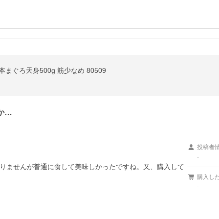
まぐろ天身500g 筋少なめ 80509
か…
投稿者
-
りませんが普通に食して美味しかったですね。又、購入して
購入し
-