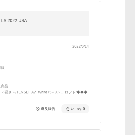
 2022 USA
2022/6/14
情報
た商品
＜硬さ＞/TENSEI_AV_White75＜X＞、ロフト/◆◆◆
違反報告
いいね
0