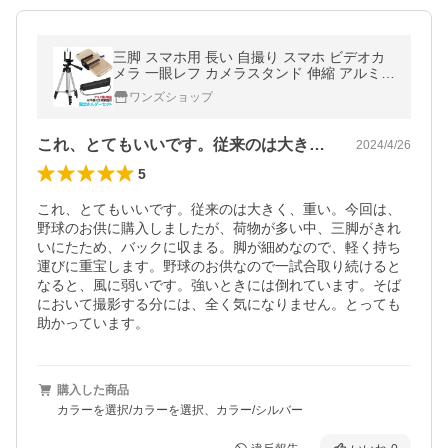
三脚 スマホ用 長い 自撮り スマホ ビデオカ
メラ 一眼レフ カメラスタンド 伸縮 アルミ
軽量 コンパクト 折りたたみ ケース 収納袋付
ワンズショップ
き iPhone Android ホルダー
これ、とてもいいです。従来のは大きく、…
2024/4/26
5
これ、とてもいいです。従来のは大きく、重い。今回は、
野球のお供に購入しましたが、荷物が多い中、三脚がきれ
いにたため、バックに収まる。脚が細めなので、軽く持ち
運びに重宝します。野球のお供なので一試合取り続けると
なると、風に弱いです。強いときには倒れています。そば
において撮影する分には、全く気になりません。とっても
助かっています。
購入した商品
カラーを選択/カラーを選択、カラー/シルバー