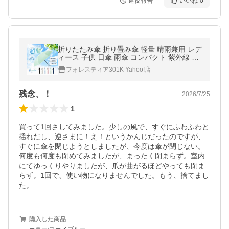
違反報告
いいね
0
折りたたみ傘 折り畳み傘 軽量 晴雨兼用 レデ
ィース 子供 日傘 雨傘 コンパクト 紫外線 遮
光 UVカット UPF50＋ 防水 ポイント利用 爆
フォレスティア301K Yahoo!店
買
残念、！
2026/7/25
1
買って1回さしてみました。少しの風で、すぐにふわふわと
揺れだし、逆さまに！え！というかんじだったのですが、
すぐに傘を閉じようとしましたが、今度は傘が閉じない。
何度も何度も閉めてみましたが、まったく閉まらず。室内
にてゆっくりやりましたが、爪が曲がるほどやっても閉ま
らず。1回で、使い物になりませんでした。もう、捨てまし
た。
購入した商品