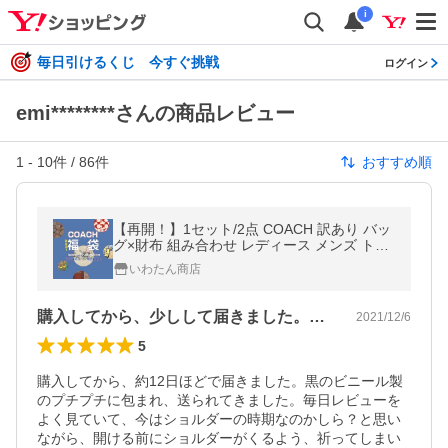
i
毎日引けるくじ 今すぐ挑戦
ログイン
emi********さんの商品レビュー
1
-
10
件 /
86
件
おすすめ順
【再開！】1セット/2点 COACH 訳あり バッ
グ×財布 組み合わせ レディース メンズ トー
ト/ショルダー/ハンド/ウェストバッグ コーチ
いわたん商店
福袋 アウトレット並行輸入
購入してから、少しして届きました。開け…
2021/12/6
5
購入してから、約12日ほどで届きました。黒のビニール製
のプチプチに包まれ、送られてきました。毎日レビューを
よく見ていて、今はショルダーの時期なのかしら？と思い
ながら、開ける前にショルダーがくるよう、祈ってしまい