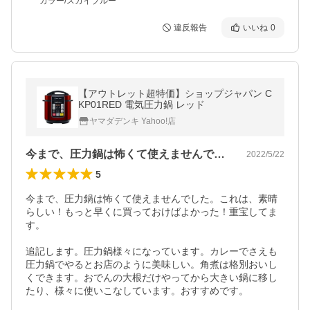
カラー/スカイブルー
違反報告
いいね
0
【アウトレット超特価】ショップジャパン C
KP01RED 電気圧力鍋 レッド
ヤマダデンキ Yahoo!店
今まで、圧力鍋は怖くて使えませんでした…
2022/5/22
5
今まで、圧力鍋は怖くて使えませんでした。これは、素晴
らしい！もっと早くに買っておけばよかった！重宝してま
す。

追記します。圧力鍋様々になっています。カレーでさえも
圧力鍋でやるとお店のように美味しい。角煮は格別おいし
くできます。おでんの大根だけやってから大きい鍋に移し
たり、様々に使いこなしています。おすすめです。