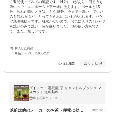
２週間使ってみての追記です。以外に力があり、回る力も
強いので、ユニホーム上下一緒に洗えます。ポールと15
分、汚れが酷いときは、もう15分、今まで手洗いしていた
のを忘れるほど、とってもきれいに汚れがとれます。バケ
ツ洗濯機様々です。脱水がないので、お気に入りのTシャツ
も洗いのみで洗い、色が蘇りました。他の使い方もでき
て、また、嬉しいです。
購入した商品
商品コード/3671000012
違反報告
いいね
34
ダイエット 黒烏龍 茶 キャンドルブッシュ マ
スカット 送料無料
山茶花園ヤフー店
以前は他のメーカーのお茶（便秘に効く）…
2024/3/10