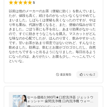
5
以前は他のメーカーのお茶（便秘に効く）を飲んでいまし
たが、値段も高く、続けるのがもったいなくなりやめてし
まいました。しばらくは便秘も良くなったのですが、やは
り年も重ね、代謝が悪くなると、また、便秘の悩みが出て
きました。ごぼう茶にも手を出し、あまり効果がなかった
ので、すぐに効きそうなこちらを購入。マスカットがどん
な味なのか心配でしたが、ほんのり甘く、飲みやすかった
です。甘いお茶があまり得意ではないけれど、すんなりと
飲めました。効果は、飲むとお腹がゴロゴロしだし、自然
なかたちでするっと出るようになりました。毎日出るよう
になったのは、ありがたい。お腹も少し、へっこんでいく
といいな。
違反報告
いいね
2
セール価格3,980円★口腔洗浄器 ジェットウ
ォッシャー 歯間洗浄機 口内洗浄機 ウォータ
ーピック 5種類ノズル 5モード調整 IPX7防水
HAGOOGI公式ショップ