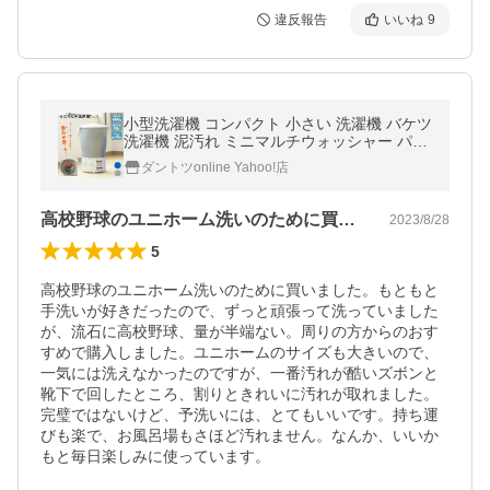
違反報告
いいね
9
小型洗濯機 コンパクト 小さい 洗濯機 バケツ
洗濯機 泥汚れ ミニマルチウォッシャー パワ
フル 小型 洗浄機 爆買
ダントツonline Yahoo!店
高校野球のユニホーム洗いのために買いま…
2023/8/28
5
高校野球のユニホーム洗いのために買いました。もともと
手洗いが好きだったので、ずっと頑張って洗っていました
が、流石に高校野球、量が半端ない。周りの方からのおす
すめで購入しました。ユニホームのサイズも大きいので、
一気には洗えなかったのですが、一番汚れが酷いズボンと
靴下で回したところ、割りときれいに汚れが取れました。
完璧ではないけど、予洗いには、とてもいいです。持ち運
びも楽で、お風呂場もさほど汚れません。なんか、いいか
もと毎日楽しみに使っています。
