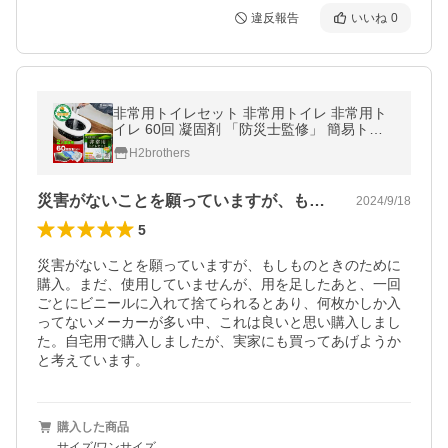
違反報告
いいね
0
非常用トイレセット 非常用トイレ 非常用ト
イレ 60回 凝固剤 「防災士監修」 簡易トイ
レ 防災 携帯トイレ 超PayPay祭
H2brothers
災害がないことを願っていますが、もしも…
2024/9/18
5
災害がないことを願っていますが、もしものときのために
購入。まだ、使用していませんが、用を足したあと、一回
ごとにビニールに入れて捨てられるとあり、何枚かしか入
ってないメーカーが多い中、これは良いと思い購入しまし
た。自宅用で購入しましたが、実家にも買ってあげようか
と考えています。
購入した商品
サイズ/ワンサイズ