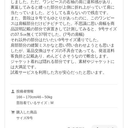
しました。ただ、ワンピースの右袖の肩に違和感があり、
裏返してみると縫った部分が上側に折れ上がっていて肩に
当たっていました。どうしても直らないので残念です。

また、普段は９号でもゆとりがあったのに、このワンピー
スは肩幅部分だけピチピチでした。不思議に思い肩幅を商
品説明記載の部分で床置きして計測してみると、9号サイズ
の37.5㎝無くて37弱でした。(7号の肩幅)

それ以外の部分はだいたい9号サイズ通りでした。

肩部部分の縫製ミスかなと思い問い合わせようとも思いま
したが、返品交換はサイズの不具合であっても、発送送料
客負担と記載あり、めんどくさそうなので断念します。

ジャケット着れば隠れる部分ですし、素材やジャケットに
は大満足です。

投稿者情報
166～170cm/46～50kg
普段着ているサイズ：M
購入した商品
サイズ/9号