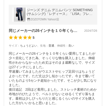
ジーンズ デニム デニムパンツ SOMETHING
(サムシング)「レディース」「LISA」フレア
パンツ レディース
ZOZOTOWN Yahoo!店
同じメーカーの26インチを１０年くらい…
2024/7/26
5
サイズ
：
ちょうどよい
、
生地
：
普通
、
伸縮性
：
良い
同じメーカーの26インチを１０年くらい愛用してましたが
少々劣化してきた為、そっくりな物を購入しました。伸縮
性がわからなかったため丈はそのまま裁断なしで、サイズ
は27インチにしました。

早速履いてみましたがウエストやヒップ足回りはちょうど
よかったです。ただ丈は少し短かったです。今まで履いて
いたものより5センチ超短かったです。そこが少し気になり
ました。

後日追記　2回ほど着用しました。ストレッチ素材のためか
布地がのびたようで、ベルトがないとゆるくてずり落ちま
す。最初は少しぴっちりだと感じるくらいのサイズを購入
した方がいいかもと思いました。