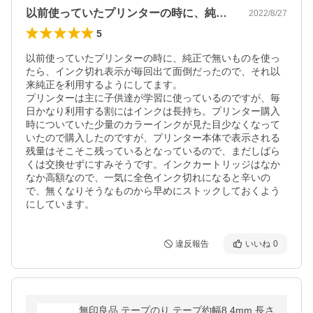
以前使っていたプリンターの時に、純正で…
2022/8/27
5
以前使っていたプリンターの時に、純正で無いものを使っ
たら、インク切れ表示が毎回出て面倒だったので、それ以
来純正を利用するようにしてます。

プリンターは主に子供達が学習に使っているのですが、毎
日かなり利用する割にはインクは長持ち。プリンター購入
時についていた少量のカラーインクが見た目少なくなって
いたので購入したのですが、プリンター本体で表示される
残量はそこそこ残っているとなっているので、まだしばら
くは交換せずにすみそうです。インクカートリッジはなか
なか高額なので、一気に全色インク切れになると辛いの
で、無くなりそうなものから早めにストックしておくよう
にしています。
違反報告
いいね
0
無印良品 テープのり テープ約幅8.4mm 長さ