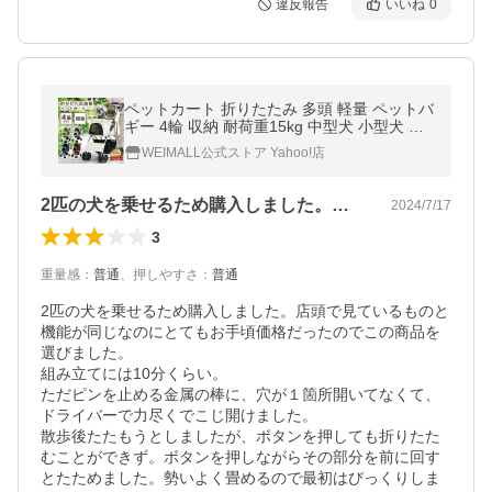
違反報告
いいね
0
ペットカート 折りたたみ 多頭 軽量 ペットバ
ギー 4輪 収納 耐荷重15kg 中型犬 小型犬 介
護用 散歩用 犬 猫 カート シニア犬
WEIMALL公式ストア Yahoo!店
2匹の犬を乗せるため購入しました。店頭…
2024/7/17
3
重量感
：
普通
、
押しやすさ
：
普通
2匹の犬を乗せるため購入しました。店頭で見ているものと
機能が同じなのにとてもお手頃価格だったのでこの商品を
選びました。

組み立てには10分くらい。

ただピンを止める金属の棒に、穴が１箇所開いてなくて、
ドライバーで力尽くでこじ開けました。

散歩後たたもうとしましたが、ボタンを押しても折りたた
むことができず。ボタンを押しながらその部分を前に回す
とたためました。勢いよく畳めるので最初はびっくりしま