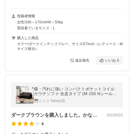
投稿者情報
女性/166～170cm/46～50kg
普段着ているサイズ：L
購入した商品
カラー/ダークインディゴブルー、サイズ/27inch（レディース：M
サイズ相当）
違反報告
いいね
0
傷・汚れに強い コンパクトポケットコイル
カウチソファ 合皮タイプ (M-155 Nシールド
DBR) ニトリ
ニトリ Yahoo!店
ダークブラウンを購入しました。かなり濃…
2023/5/16
4