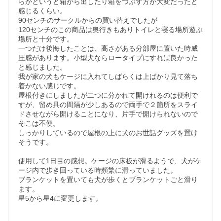
らかというと箱から出したり箱をつぶす方が大変だったと
感じるくらい。

90センチのサークルからの買い替えでしたが

120センチのこの商品は奥行きもありトイレと寝る場所遊ぶ
場所と十分です。

一つだけ後悔したことは、高さがある分部屋に置いた時威
圧感があります。小型犬ならロータイプにすれば良かった
と感じました。

我が家の犬もケージに入れてしばらくは上ばかり見て落ち
着かない感じです。

屋根付きにしましたが二つに分かれて開けれるのは便利で
すが、留め具の間隔が少しあるので両手で２箇所をスライ
ドさせながら開けることになり、片手で開けられないので
そこは不便。

しっかりしているので屋根の上に犬のお世話グッズを置け
そうです。

使用して1日目の感想。ケージの床板が滑るようで、犬がケ
ージ内で歩き回っている時頻繁に滑っていました。

ブランケットを置いても犬が歩くとブランケットごと滑り
ます。

星5から星4に変更します。
