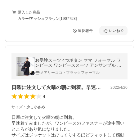
購入した商品
カラー/アッシュブラウン[1907753]
違反報告
いいね
0
お受験スーツ 4つボタン ママ フォーマル ワ
ンピース ワンピーススーツ アンサンブル 受
験 面接 幼稚園受験 卒園式 学校訪問 上品 紺
メアリーココ・ブラックフォーマル
スーツ 濃紺 LEV-7116
日曜に注文して火曜の朝に到着。早速着て…
2022/4/20
4
サイズ
：
少し小さめ
日曜に注文して火曜の朝に到着。

早速着てみましたが、ワンピースのファスナーが途中固い
ところがあり気になりました。

サイズはジャケットはびっくりするほどフィットして感動