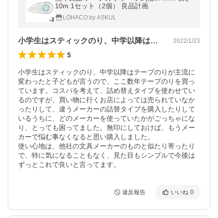
10m 1セット（2個） 良品計画
LOHACO by ASKUL
小学生はスティックのり、中学以降はテー…
2022/1/23
5
小学生はスティックのり、中学以降はテープのりが主流に
変わったと子どもが言うので、ここ数年テープのりを買っ
ています。コスパを考えて、詰め替えタイプを使わせてい
るのですが、買い物に行くお店によっては売られていなか
ったりして、違うメーカーの詰替タイプを購入したりして
いるうちに、どのメーカーを使っていたかがごっちゃにな
り、とっても困ってました。無印にしておけば、もうメー
カーで悩む事なくなると思い購入しました。

使い心地は、他社の文具メーカーのものと似たり寄ったり
で、特に気になることもなく、見た目もシンプルで今後は
ずっとこれで良いと言ってます。
違反報告
いいね
0