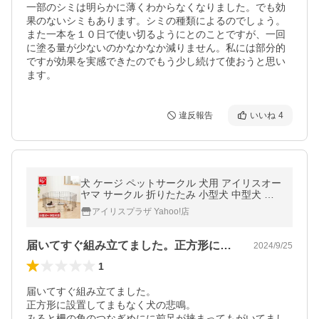
一部のシミは明らかに薄くわからなくなりました。でも効
果のないシミもあります。シミの種類によるのでしょう。

また一本を１０日で使い切るようにとのことですが、一回
に塗る量が少ないのかなかなか減りません。私には部分的
ですが効果を実感できたのでもう少し続けて使おうと思い
違反報告
いいね
4
犬 ケージ ペットサークル 犬用 アイリスオー
ヤマ サークル 折りたたみ 小型犬 中型犬 ペ
ット ワイヤーサークル 室内 ペットケージ マ
アイリスプラザ Yahoo!店
ットブラウン PWC-628
届いてすぐ組み立てました。正方形に設置…
2024/9/25
1
届いてすぐ組み立てました。

正方形に設置してまもなく犬の悲鳴。

みると柵の角のつなぎめにに前足が挟まってもがいてまし