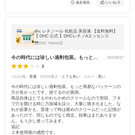
違反報告
いいね
0
dhc レチノール 化粧品 美容液 【送料無料】
【 DHC 公式 】DHCレチノAエッセンス
DHC Yahoo!店
今の時代には珍しい過剰包装。もっと簡易…
2025/5/17
3
つけ心地
：
普通
、
のびの良さ
：
とても良い
、
コスパ
：
悪い
今の時代には珍しい過剰包装。もっと簡易なパッケージの
方が良かったです。捨てるのが面倒。

商品自体はとてもやわらかめのクリームなので初回、フタ
で穴を開ける時に力加減を誤り、大量に噴き出ました。な
れが必要かも。昔使って時は硬めのクリームだった記憶が
あったので、同じものでなく残念。効果はまだありませ
ん。もう少し使ってみます。

追記

２本使用後の感想です。
