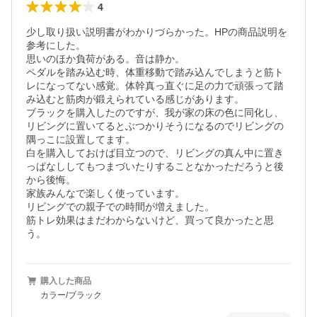
4
少し取り扱い説明書がわかりづらかった。HPの商品説明を
参考にした。

思いのほか負荷がある。音は静か。

ペダルを踏み込む時、体重移動で踏み込んでしまうと筋ト
レになってない感覚。体幹真っ直ぐに足の力で頑張って踏
み込むと筋肉が鍛えられている感じがあります。

ブラックを購入したのですが、我が家の床の色に同化し、
リビングに置いてるとぶつかりそうになるのでリビングの
隅っこに設置してます。

白を購入しておけば目立つので、リビングの真ん中に置き
っぱなししてもつまづいたりすることなかっただろうと後
から後悔。

家族みんなで楽しく使っています。

リビングでの親子での時間が増えました。

筋トレ効果はまだわからないけど、買って良かったと思
う。
購入した商品
カラー/ブラック