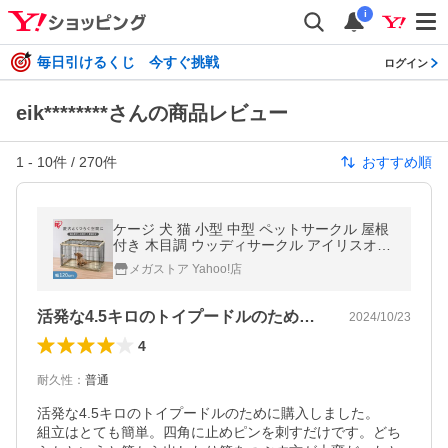
i
毎日引けるくじ 今すぐ挑戦
ログイン
eik********さんの商品レビュー
1
-
10
件 /
270
件
おすすめ順
ケージ 犬 猫 小型 中型 ペットサークル 屋根
付き 木目調 ウッディサークル アイリスオー
ヤマ PWSR-1280
メガストア Yahoo!店
活発な4.5キロのトイプードルのために…
2024/10/23
4
耐久性
：
普通
活発な4.5キロのトイプードルのために購入しました。

組立はとても簡単。四角に止めピンを刺すだけです。どち