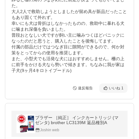
た。

大人2人で救助しようとしましたが留め具が新品だったこと
もあり固くて外れず。

幸いにも犬は骨折はしなかったものの、救助中に暴れる犬
に噛まれ深傷を負いました。

普段おとなしい犬ですが飼い主に噛みつくほどパニックに
なったのだと思うと、購入したことを後悔してます。

付属の部品だけではつなぎ目に隙間ができるので、何か対
策をとってからの使用を推奨します。

また、小型犬でも活発な犬にはおすすめしません。柵の上
に前手をかける犬なら勢いで傾きます。ちなみに我が家は
子犬(9ヶ月4キロトイプードル)
違反報告
いいね
1
ブラザー ［純正］ インクカートリッジ (マ
ゼンタ) brother LC3139M 返品種別A
Joshin web