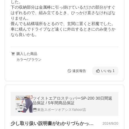
した。

下の収納部分は金属棒に引っ掛けているだけの部分がすぐ
はずれるので、組み立てるとき、ひっかけ直さなければな
りません。

畳んでも結構場所をとるので、玄関に置くと邪魔でした。
車に積んでドライブなど遠くに外出するときにのみ使うか
なら良いかも。
購入した商品
カラー/ブラウン
違反報告
いいね
1
ツイストエアロステッパーSP-200 30日間返
品保証 / 5年間商品保証
東急スポーツオアシスYahoo!店
少し取り扱い説明書がわかりづらかった。…
2024/9/20