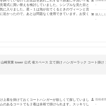
を飼っているのでお世話をあれこれする→頻繁に手洗い→電
投稿者
充電式に買い替えを検討していました。シンプルな見た目と
-
気に入りました。星－１は泡が出てくるときのヴィーンと言
に近かったので。あとは問題なく使用できています。お安く
購入し
-
実業 tower 公式 省スペース 立て掛け ハンガーラック コート掛け コートか
け上着を掛けておくコートハンガーが欲しくて探していまし
投稿者
ムのあるコートでも２着は余裕で掛けられます。スッキリし
-