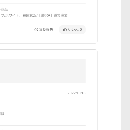
た商品
プ/ホワイト、在庫状況/【選択A】通常注文
違反報告
いいね
0
2022/10/13
情報