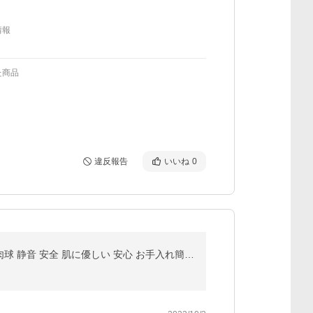
情報
た商品
違反報告
いいね
0
ペット バリカン LEDライト付き グルーミング トリミング ペットバリカン 犬 猫 初心者 足裏 コードレス 肉球 静音 安全 肌に優しい 安心 お手入れ簡単 低振動