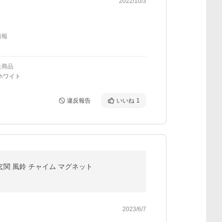
2022/10/3
情報
た商品
ホワイト
違反報告
いいね
1
玄関 風鈴 チャイム マグネット
2023/6/7