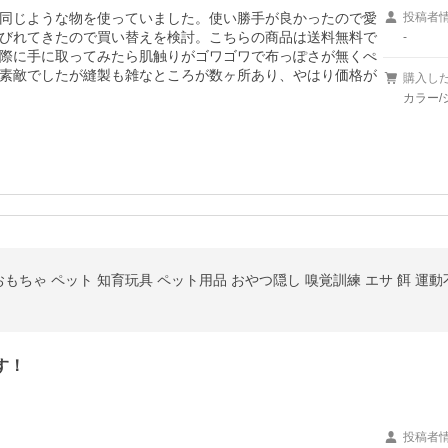
同じような物を使っていました。使い勝手が良かったので愛
投稿者
びれてきたので買い替えを検討。こちらの商品は送料無料で
-
際に手に取ってみたら肌触りがゴワゴワで布っぽさが無くぺ
素敵でしたが縫製も雑なところが数ヶ所あり、やはり価格が
購入し
カラー
おもちゃ ペット 知育玩具 ペット用品 おやつ隠し 嗅覚訓練 エサ 餌 運動
す！
投稿者