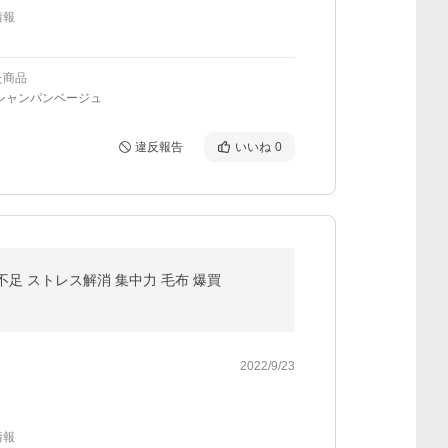
情報
た商品
/シャンパンベージュ
違反報告
いいね
0
不足 ストレス解消 集中力 毛布 爆買
2022/9/23
情報