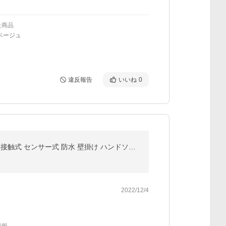
た商品
ベージュ
違反報告
いいね
0
ソープディスペンサー 自動 ハンドソープディスペンサー 泡&amp;液体両用 充電式 ジェル 400ml大容量 非接触式 センサー式 防水 壁掛け ハンドソープ対応
2022/12/4