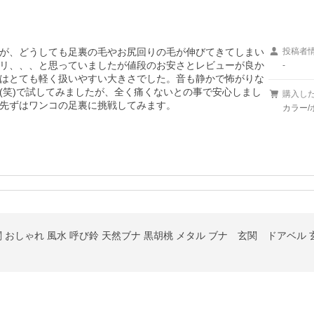
が、どうしても足裏の毛やお尻回りの毛が伸びてきてしまい
投稿者
リ、、、と思っていましたが値段のお安さとレビューが良か
-
はとても軽く扱いやすい大きさでした。音も静かで怖がりな
(笑)で試してみましたが、全く痛くないとの事で安心しまし
購入し
先ずはワンコの足裏に挑戦してみます。
カラー/
 おしゃれ 風水 呼び鈴 天然ブナ 黒胡桃 メタル ブナ 玄関 ドアベル 