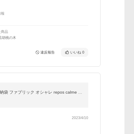
情報
た商品
黒胡桃の木
違反報告
いいね
0
クッションになる掛ふとん収納ケース スクエア型 持ち手付き 洗濯可 6色から選べる 毛布 座布団 布団 収納袋 ファブリック オシャレ repos calme 58×58×18cm
2023/4/10