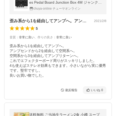
es Pedal Board Junction Box 4M ジャンクシ
ョンボックス
chuya-online チューヤオンライン
歪み系から1を経由してアンプへ。アンプ…
2021/2/8
5
音質
：
非常に良い
、
作りの良さ
：
非常に良い
歪み系から1を経由してアンプへ。

アンプセンドから2を経由して空間系へ。

空間系から3を経由してアンプリターンへ。

これでエフェクターボード周りがスッキリしました。

4も使えばステレオ効果もできます。小さいながら実に優秀
です。堅牢ですし。

良いお買い物でした。
違反報告
いいね
0
送料無料 ご当地生ラーメン2食 小樽 スープ