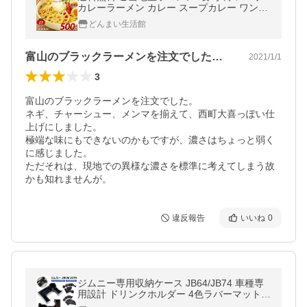
カレーラーメン カレー スープカレー ワンコ
イン 得トクセール ポイント消化 お試し ラー
どんまい生活館
メン 食品
富山のブラックラーメンを注文でした。ネ…
2021/1/1
3
富山のブラックラーメンを注文でした。

ネギ、チャーシュー、メンマを揃えて、西町大喜っぽい仕
上げにしました。

極端な味にもできないのかもですが、濃さはちょっと弱く
に感じました。

ただそれは、現地での異様な濃さを標準に考えてしまう故
かも知れませんが。
違反報告
いいね
0
ジムニー専用収納ケース JB64/JB74 車種専
用設計 ドリンクホルダー 4色ラバーマット付
き 小物入れ カード入れ