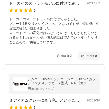
トーカイのストラトモデルに付けてみまし…
2021/12/2
5
トーカイのストラトモデルに付けてみました。

プレート1枚交換というだけのことなのですが、特に低～中
音域の輪郭が強まりました。

ストラトでこの変化の好みというのは、もしかしたら分か
れるかもしれませんが、個人的には望んでいた変化となり
ましたので、満足しています。
違反報告
いいね
0
ジムニー JIMNY ジムニーシエラ JB74 / カッ
ティングステッカー / 型式JB74 《カラー選
べます》
imoninnショップ
ミディアムグレーに合う色、ということで…
2020/9/10
5