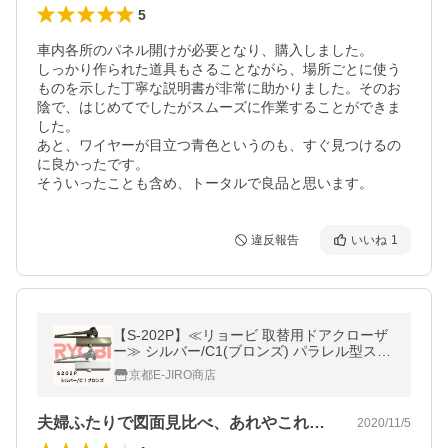
5
車内各所のパネル開けが必要となり、購入しました。

しっかり作られた道具もさることながら、場所ごとに使う
ものを示した丁寧な説明書が非常に助かりました。そのお
陰で、はじめてでしたがスムーズに作業することができま
した。

あと、ワイヤーが目立つ青色というのも、すぐ見つけるの
に良かったです。

そういったことも含め、トータルで良品と思います。
違反報告
いいね
1
【S-202P】≪リョービ 取替用ドアクローザ
ー≫ シルバー/C1(ブロンズ) パラレル型スト
ップ付タイプ（パラレル型ドアクローザーの
京都E-JIRO商店
取替に）
夫婦ふたりで図面見比べ、あれやこれや苦…
2020/11/5