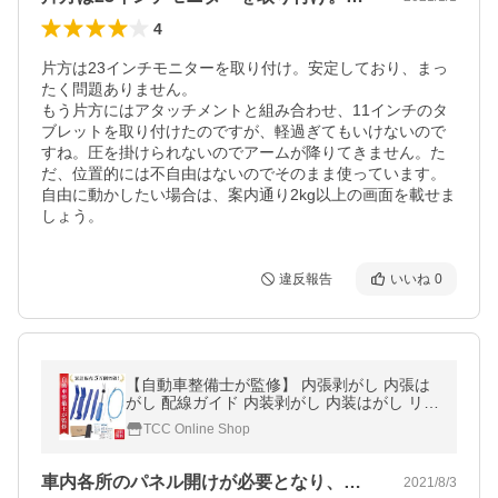
4
片方は23インチモニターを取り付け。安定しており、まっ
たく問題ありません。

もう片方にはアタッチメントと組み合わせ、11インチのタ
ブレットを取り付けたのですが、軽過ぎてもいけないので
すね。圧を掛けられないのでアームが降りてきません。た
だ、位置的には不自由はないのでそのまま使っています。

自由に動かしたい場合は、案内通り2kg以上の画面を載せま
しょう。
違反報告
いいね
0
【自動車整備士が監修】 内張剥がし 内張は
がし 配線ガイド 内装剥がし 内装はがし リム
ーバー ないそうはがし 車 内張り剥がし 内張
TCC Online Shop
りはがし
車内各所のパネル開けが必要となり、購入…
2021/8/3