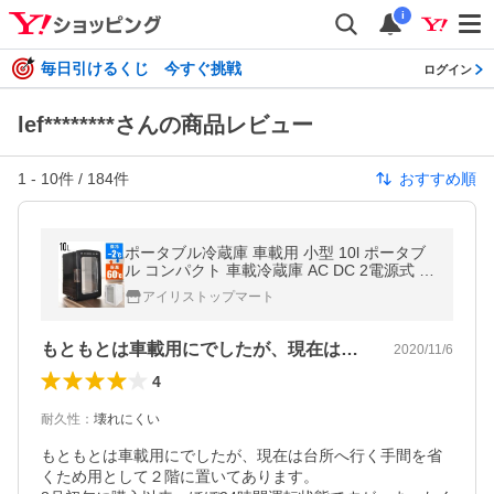
i
毎日引けるくじ 今すぐ挑戦
ログイン
lef********さんの商品レビュー
1
-
10
件 /
184
件
おすすめ順
ポータブル冷蔵庫 車載用 小型 10l ポータブ
ル コンパクト 車載冷蔵庫 AC DC 2電源式 車
載 アウトドア キャンプ ポータブル 冷蔵庫
アイリストップマート
キャンピングカー トラック
もともとは車載用にでしたが、現在は台所…
2020/11/6
4
耐久性
：
壊れにくい
もともとは車載用にでしたが、現在は台所へ行く手間を省
くため用として２階に置いてあります。
