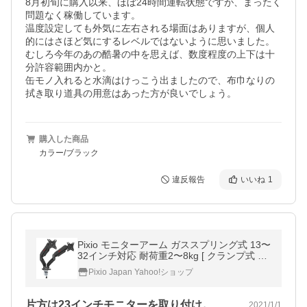
8月初旬に購入以来、ほぼ24時間運転状態ですが、まったく
問題なく稼働しています。

温度設定しても外気に左右される場面はありますが、個人
的にはさほど気にするレベルではないように思いました。
むしろ今年のあの酷暑の中を思えば、数度程度の上下は十
分許容範囲内かと。

缶モノ入れると水滴はけっこう出ましたので、布巾なりの
拭き取り道具の用意はあった方が良いでしょう。
購入した商品
カラー/ブラック
違反報告
いいね
1
Pixio モニターアーム ガススプリング式 13〜
32インチ対応 耐荷重2〜8kg [ クランプ式 ＆
グロメット式 ] [ VESA75x75 ＆ 100x100] デ
Pixio Japan Yahoo!ショップ
ュアルディスプレイ用
片方は23インチモニターを取り付け。安…
2021/1/1