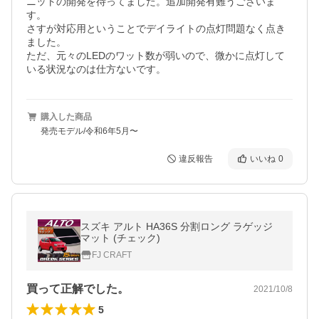
ニットの開発を待ってました。追加開発有難うございま
す。

さすが対応用ということでデイライトの点灯問題なく点き
ました。

ただ、元々のLEDのワット数が弱いので、微かに点灯して
いる状況なのは仕方ないです。
購入した商品
発売モデル/令和6年5月〜
違反報告
いいね
0
スズキ アルト HA36S 分割ロング ラゲッジ
マット (チェック)
FJ CRAFT
買って正解でした。
2021/10/8
5