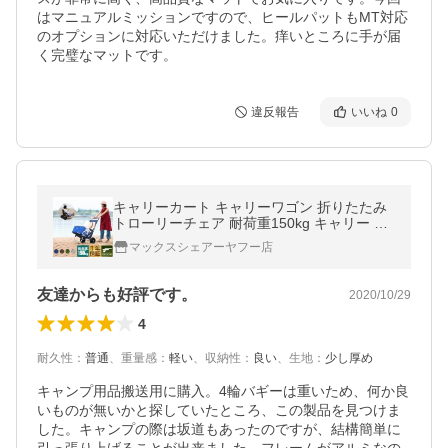
はマニュアルミッションですので、ヒールパットもMT対応
のオプションに対応いただけました。痒いところに手が届
く完璧なマットです。
違反報告
いいね
0
キャリーカート キャリーワゴン 折りたたみ
トローリーチェア 耐荷重150kg キャリー カ
ート チェア イス マルチキャリー 折りたたみ
マックスシェアーヤフー店
チェア FIELDOOR 送料無料
友達からも好評です。
2020/10/29
4
耐久性
：
普通
、
重量感
：
軽い
、
収納性
：
良い
、
生地
：
少し厚め
キャンプ用品搬送用に購入。4輪バギーは重いため、何か良
いものが無いかと探していたところ、この製品を見つけま
した。キャンプの際は坂道もあったのですが、結構簡単に