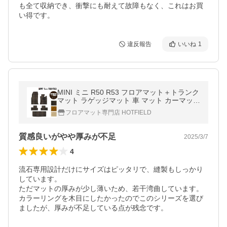
も全て収納でき、衝撃にも耐えて故障もなく、これはお買
い得です。
違反報告
いいね
1
MINI ミニ R50 R53 フロアマット＋トランク
マット ラゲッジマット 車 マット カーマット
ウッド調カーペット 木目 HOTFIELD 光触媒
フロアマット専門店 HOTFIELD
抗菌加工 日本製 送料無料
質感良いがやや厚みが不足
2025/3/7
4
流石専用設計だけにサイズはピッタリで、縫製もしっかり
しています。

ただマットの厚みが少し薄いため、若干湾曲しています。

カラーリングを木目にしたかったのでこのシリーズを選び
ましたが、厚みが不足している点が残念です。