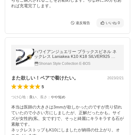
らもご購入されることをお勧めします。ちなみに30分もあ
れば充電完了します。
違反報告
いいね
0
ハワイアンジュエリー ブラックスピネル ネ
ックレス Laniakea K10 K18 SILVER925 プ
ルメリア バレル ペンダント オーダーメイド
Shonan Style Collection E-BOS
lfp106
また欲しい！ペアで着けたい。
2023/2/21
5
つけ心地
：
良い
、
長さ
：
やや短め
本当は医師の大きさは3mmが欲しかったのですが売り切れ
ていたので小さい方にしましたが、正解だったかも。サイ
ズが女性的(私、女です)で、そっと綺麗にキラキラする石が
素敵です。

ネックレストップもK10にしましたが納得の仕上がり。オ