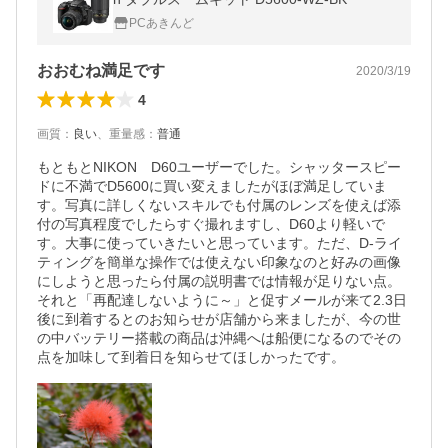
PCあきんど
おおむね満足です
2020/3/19
4
画質
：
良い
、
重量感
：
普通
もともとNIKON　D60ユーザーでした。シャッタースピー
ドに不満でD5600に買い変えましたがほぼ満足していま
す。写真に詳しくないスキルでも付属のレンズを使えば添
付の写真程度でしたらすぐ撮れますし、D60より軽いで
す。大事に使っていきたいと思っています。ただ、D-ライ
ティングを簡単な操作では使えない印象なのと好みの画像
にしようと思ったら付属の説明書では情報が足りない点。
それと「再配達しないように～」と促すメールが来て2.3日
後に到着するとのお知らせが店舗から来ましたが、今の世
の中バッテリー搭載の商品は沖縄へは船便になるのでその
点を加味して到着日を知らせてほしかったです。