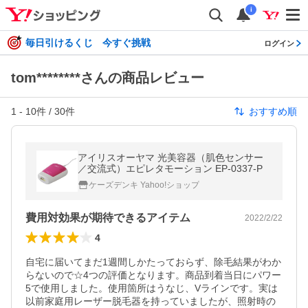
i
毎日引けるくじ 今すぐ挑戦
ログイン
tom********さんの商品レビュー
1
-
10
件 /
30
件
おすすめ順
アイリスオーヤマ 光美容器（肌色センサー
／交流式）エピレタモーション EP-0337-P
ケーズデンキ Yahoo!ショップ
費用対効果が期待できるアイテム
2022/2/22
4
自宅に届いてまだ1週間しかたっておらず、除毛結果がわか
らないので☆4つの評価となります。商品到着当日にパワー
5で使用しました。使用箇所はうなじ、Vラインです。実は
以前家庭用レーザー脱毛器を持っていましたが、照射時の