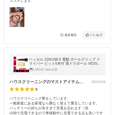
ススメします。
違反報告
いいね
0
ベッセル 220USB-5 電動 ボールグリップ ド
ライバー ビット5本付 電ドラボール VESSE
L
LARGO Yahoo!店
ハウスクリーニングのマストアイテムです
2022/1/16
5
ハウスクリーニング業をしています。

一般家庭にある家電なら難なく使えて重宝しています。

バッテリーの持ちが良すぎて充電を忘れます（笑

USBで充電できるので車移動中に充電できる点も良いです