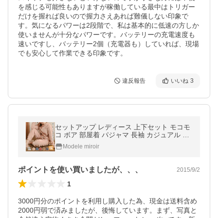
を感じる可能性もありますが稼働している最中はトリガー
だけを握れば良いので握力さえあれば難儀しない印象で
す。気になるパワーは2段階で、私は基本的に低速の方しか
使いませんが十分なパワーです。バッテリーの充電速度も
速いですし、バッテリー2個（充電器も）していれば、現場
でも安心して作業できる印象です。
違反報告
いいね
3
セットアップ レディース 上下セット モコモ
コ ボア 部屋着 パジャマ 長袖 カジュアル 2
点セット 裏ボア 長ズボン
Modele miroir
ポイントを使い買いましたが、、、
2015/9/2
1
3000円分のポイントを利用し購入した為、現金は送料含め
2000円弱で済みましたが、後悔しています。まず、写真と