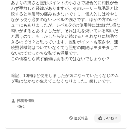
あまりの痛さと照射ポイントの小ささで総合的に相性が合
わず手放した経緯がありますが、そのレーザー脱毛器と比
較すると照射時の痛みも少ないですし、個人的には冷やし
ながら使う必要のないレベルの強さです。ほかの方のレビ
ューにもありましたが、レベル5での使用時には焦げた様な
匂いがするとありましたが、それは毛を焼いている匂いだ
と思うので、もしかしたら使い続けるとそれなりに脱毛で
きるのでは？と思っています。照射ポイントも広さや、連
続照射機能はついていなくても照射の間隔はモタモタして
ないのでせっかちな私でも満足です。

この価格なら試す価値はあるのではないでしょうか？

追記、10回ほど使用しましたが気になっていたうなじのム
ダ毛はなかなか生えてこなくなりました。嬉しいです。
投稿者情報
40代
違反報告
いいね
3