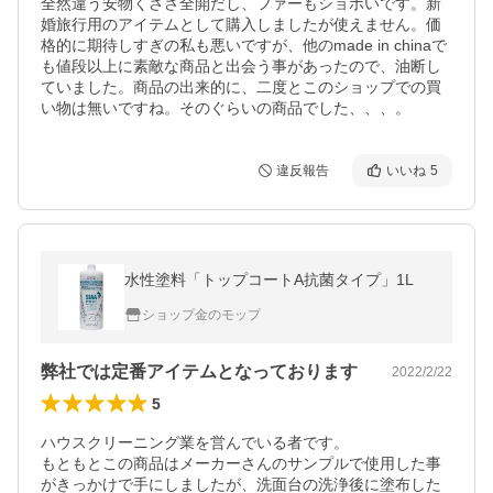
全然違う安物くささ全開だし、ファーもショボいです。新
婚旅行用のアイテムとして購入しましたが使えません。価
格的に期待しすぎの私も悪いですが、他のmade in chinaで
も値段以上に素敵な商品と出会う事があったので、油断し
ていました。商品の出来的に、二度とこのショップでの買
い物は無いですね。そのぐらいの商品でした、、、。
違反報告
いいね
5
水性塗料「トップコートA抗菌タイプ」1L
ショップ金のモップ
弊社では定番アイテムとなっております
2022/2/22
5
ハウスクリーニング業を営んでいる者です。

もともとこの商品はメーカーさんのサンプルで使用した事
がきっかけで手にしましたが、洗面台の洗浄後に塗布した