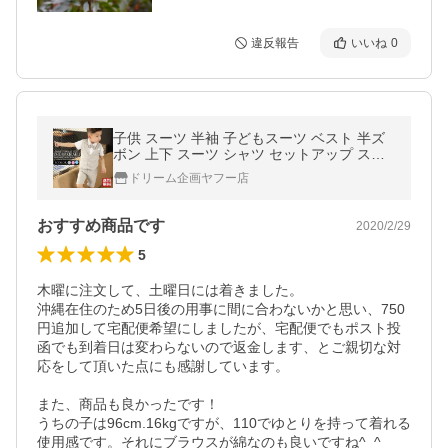
違反報告
いいね
0
子供 スーツ 半袖 子どもスーツ ベスト 半ズ
ボン 上下 スーツ シャツ セットアップ スー
ツ 男の子スーツ キッズ ブルー グレー ピン
ドリーム企画ヤフー店
ク フォーマル スーツ
おすすめ商品です
2020/2/29
5
木曜に注文して、土曜日には着きました。

沖縄在住のため5日後の用事に間に合わないかと思い、750
円追加して宅配便希望にしましたが、宅配便でもポスト投
函でも到着日は変わらないので返金します、とご親切な対
応をして頂いた点にも感謝しています。

また、商品も良かったです！

うちの子は96cm.16kgですが、110でゆとりを持って着れる
使用感です。それにブラウスが綿なのも良いですね^_^
