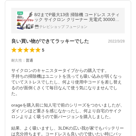
8/2までP最大13倍 掃除機 コードレス スティ
ック サイクロン クリーナー 充電式 30000pa
吸引力の強い掃除機 Orage X80 Plus プレゼ
テレビショップ フュージョン
ント
良い買い物ができてラッキーでした
2022/3/28
5
耐久性
：
普通
サイクロンのキャニスタータイプからの購入です。

手持ちの掃除機はユニットを洗っても吸い込みが弱くなっ
ていてストレスでしたし、何より使用中コードを差し替え
るのが面倒くさくて毎日なんて使う気になりませんでし
た。

orageを購入前に知人宅で前のシリーズをつかいましたが、
ダイソンほど重さを感じなかったし、何より自宅のサイク
ロンよりよく吸うので新バージョンを購入しました。

結果、よく吸いますし、3LDKの広い我が家でもバッテリー
は充分持ちます。コードレスも良いので使いたい時にパッ