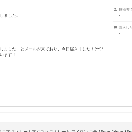
投稿者
しました。

-
購入し
-
ました　とメールが来ており、今日届きました！(^^)/

います！

サロニア ストレートアイロン ストレート アイロン コテ 15mm 24mm 35