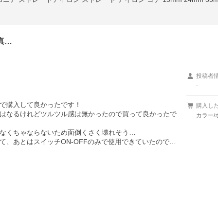
真…
投稿者
-
で購入して良かったです！

購入し
はなるけれどツルツル感は無かったので買って良かったで
カラー/
なくちゃならないため面倒くさく壊れそう…

、あとはスイッチON-OFFのみで使用できていたので…
