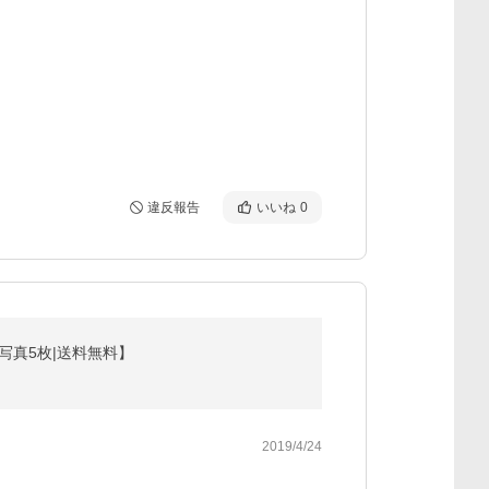
違反報告
いいね
0
で生写真5枚|送料無料】
2019/4/24