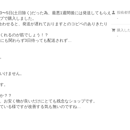
〜5日(土日除く)だった為、最悪1週間後には発送してもらえ
投稿者
プで購入しました。

-
合わせると、発送が遅れておりますとのコピペのありきたり
購入し
くれるのが筋でしょう！？

-
にも関わらず3日待っても配送されず…



いけません。

す。

か？？

、お安く物が良いだけにとても残念なショップです。

ている様ですが改善する気も無いのですね…