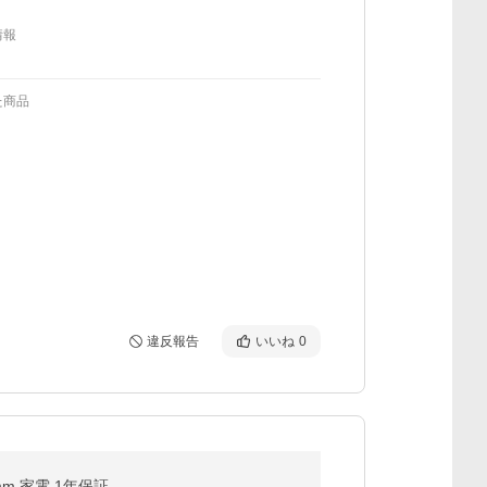
情報
た商品
違反報告
いいね
0
mm 家電 1年保証