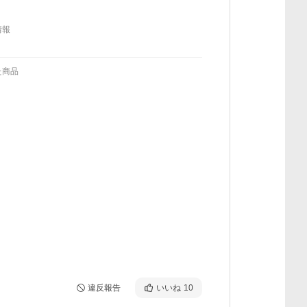
情報
た商品
違反報告
いいね
10