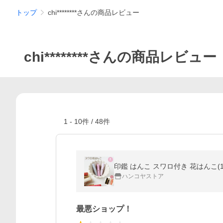
トップ
chi********さんの商品レビュー
chi********さんの商品レビュー
1
-
10
件 /
48
件
印鑑 はんこ スワロ付き 花はんこ(
ハンコヤストア
最悪ショップ！