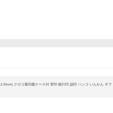
12.0mm) クロコ風印鑑ケース付 実印 銀行印 認印 ハンコ いんかん ギ