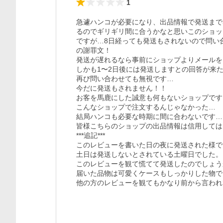
1
急遽ハンコが必要になり、出品情報で発送まで3
るのでギリギリ間に合うかなと思いこのショッ
ですが…8日経っても発送もされないので問い
の謝罪文！

発送が遅れるなら事前にショップよりメールを
しかも1〜2日後には発送しますとの回答が来た
再び問い合わせても無視です…

今だに発送もされません！！

お客を馬鹿にした誠意も何もないショップです。
こんなショップで注文するんじゃなかった…

結局ハンコも必要な時期に間に合わないです…

皆様こちらのショップの出品情報は信用しては
***追記***

このレビューを書いた日の夜に発送された様で
土日は発送しないとされている土曜日でした。

このレビューを観て慌てて発送したのでしょう
届いた品物は可愛くケースもしっかりした物で
他の方のレビューを観てもかなり前から言われ