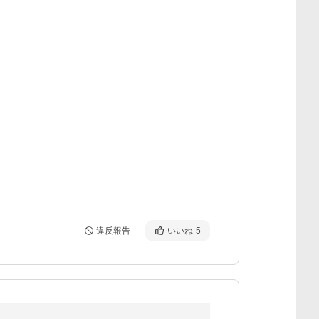
違反報告
いいね
5