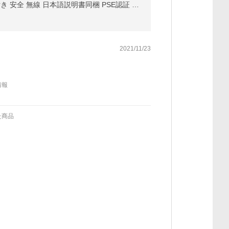
充電式 草刈機 バッテリー 2個付き コードレス最新型 草刈り機 伸縮角度調整 軽量 雑草 植木 刈払機 替刃付き 安全 無線 日本語説明書同梱 PSE認証 2022最新
2021/11/23
情報
た商品