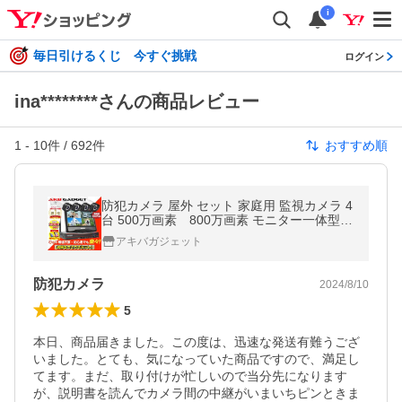
i
毎日引けるくじ 今すぐ挑戦
ログイン
ina********さんの商品レビュー
1
-
10
件 /
692
件
おすすめ順
防犯カメラ 屋外 セット 家庭用 監視カメラ 4
台 500万画素 800万画素 モニター一体型
ワイヤレス wifi HDD内蔵 常時録画 簡単設定
アキバガジェット
1年保証
防犯カメラ
2024/8/10
5
本日、商品届きました。この度は、迅速な発送有難うござ
いました。とても、気になっていた商品ですので、満足し
てます。まだ、取り付けが忙しいので当分先になります
が、説明書を読んでカメラ間の中継がいまいちピンときま