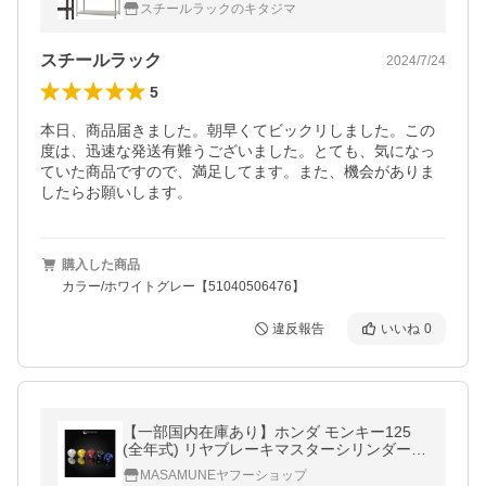
ブラック ホワイトグレー 150kg/段
スチールラックのキタジマ
スチールラック
2024/7/24
5
本日、商品届きました。朝早くてビックリしました。この
度は、迅速な発送有難うございました。とても、気になっ
ていた商品ですので、満足してます。また、機会がありま
したらお願いします。
購入した商品
カラー/ホワイトグレー【51040506476】
違反報告
いいね
0
【一部国内在庫あり】ホンダ モンキー125
(全年式) リヤブレーキマスターシリンダー
カバー キャップ アルミ製 カスタム ドレスア
MASAMUNEヤフーショップ
ップ 5色 101234