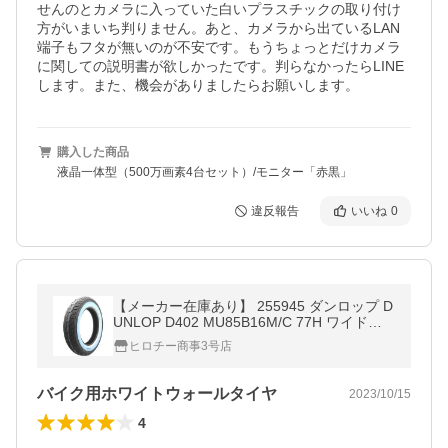
せんのとカメラに入っていた白いプラスチックの取り付け
方がいまいち判りません。あと、カメラから出ているLAN
端子もフタが無いのが不安です。もうちょっとだけカメラ
に関しての説明書が欲しかったです。判らなかったらLINE
します。また、機会がありましたらお願いします。
購入した商品
液晶一体型（500万画素4台セット）/モニター「赤黒」
違反報告
いいね
0
【メーカー在庫あり】 255945 ダンロップ D
UNLOP D402 MU85B16M/C 77H ワイドホ
ワイトウォール TL リア SP店
ヒロチー商事3号店
バイク用ホワイトウォールタイヤ
2023/10/15
4