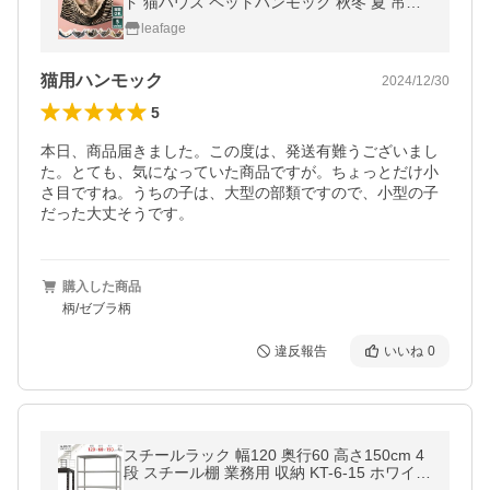
ド 猫ハウス ペットハンモック 秋冬 夏 吊り
下げ ケージ もこもこ 起毛 リバーシブル ハ
leafage
ンモッグ 爆買
猫用ハンモック
2024/12/30
5
本日、商品届きました。この度は、発送有難うございまし
た。とても、気になっていた商品ですが。ちょっとだけ小
さ目ですね。うちの子は、大型の部類ですので、小型の子
だった大丈そうです。
購入した商品
柄/ゼブラ柄
違反報告
いいね
0
スチールラック 幅120 奥行60 高さ150cm 4
段 スチール棚 業務用 収納 KT-6-15 ホワイト