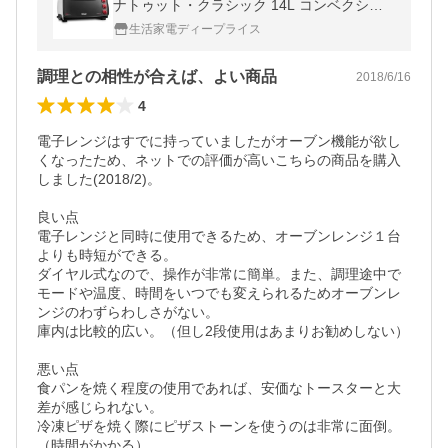
ナトゥット・クラシック 14L コンベクショ
ンオーブン ホワイト
生活家電ディープライス
調理との相性が合えば、よい商品
2018/6/16
4
電子レンジはすでに持っていましたがオーブン機能が欲し
くなったため、ネットでの評価が高いこちらの商品を購入
しました(2018/2)。

良い点

電子レンジと同時に使用できるため、オーブンレンジ１台
よりも時短ができる。

ダイヤル式なので、操作が非常に簡単。また、調理途中で
モードや温度、時間をいつでも変えられるためオーブンレ
ンジのわずらわしさがない。

庫内は比較的広い。（但し2段使用はあまりお勧めしない）

悪い点

食パンを焼く程度の使用であれば、安価なトースターと大
差が感じられない。

冷凍ピザを焼く際にピザストーンを使うのは非常に面倒。
（時間がかかる）
