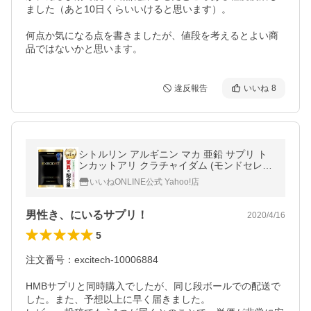
ました（あと10日くらいいけると思います）。

何点か気になる点を書きましたが、値段を考えるとよい商
品ではないかと思います。
違反報告
いいね
8
シトルリン アルギニン マカ 亜鉛 サプリ ト
ンカットアリ クラチャイダム (モンドセレク
ション受賞)送料無料 機能食品 サプリメント
いいねONLINE公式 Yahoo!店
国内製造 30日分 EXBOOST
男性き、にいるサプリ！
2020/4/16
5
注文番号：excitech-10006884

HMBサプリと同時購入でしたが、同じ段ボールでの配送で
した。また、予想以上に早く届きました。
