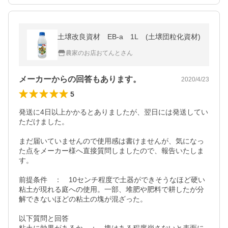
土壌改良資材 EB-a 1L (土壌団粒化資材)
農家のお店おてんとさん
メーカーからの回答もあります。
2020/4/23
5
発送に4日以上かかるとありましたが、翌日には発送してい
ただけました。

まだ届いていませんので使用感は書けませんが、気になっ
た点をメーカー様へ直接質問しましたので、報告いたしま
す。

前提条件　：　10センチ程度で土器ができそうなほど硬い
粘土が現れる庭への使用。一部、堆肥や肥料で耕したが分
解できないほどの粘土の塊が混ざった。

以下質問と回答
