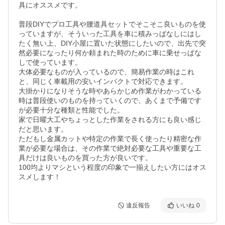
具にオススメです。

普段DIYでプロ工具や腰道具セットでそこそこ良いものを使
っていますが、そういった工具を車に積みっぱなしにはし
たく無い上、DIY小屋に置いた状態にしたいので、出先で突
然必要になったり何か頼まれた時のために車に乗せっぱな
しで使っています。

大体必要なものが入っているので、簡易作業の時はこれ
と、同じく車載用の安いインパクトで対応できます。

大掛かりになりそうな時やあらかじめ作業がわかっている
時は普段使いのものを持っていくので、あくまで予備です
が必要十分な種類と性能でした。

家で日曜大工やちょっとした作業をされる方にも良い感じ
だと思います。

ただもし金属カットや特定の作業で長く使ったり精密な作
業が必要な場合は、その作業で絶対必要な工具や重要な工
具だけは良いものを買った方が良いです。

100均よりマシという程度の印象で一揃えしたい方にはオス
スメします！
違反報告
いいね
0