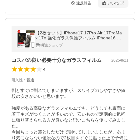
違反報告
いいね
13
【2枚セット】iPhone17 17Pro Air 17ProMa
x 17e 強化ガラス保護フィルム iPhone16 16
Plus 16Pro 16ProMax 16e 傷防止 iPhone15
明誠ショップ
14 13 12 11 Xシリーズ用 極薄型
コスパの良い必要十分なガラスフィルム
2025/8/21
4
耐久性
：
普通
割とすぐに割れてしまいますが、スワイプのしやすさや値
段の安さがいいと思います。

強度がある高級なガラスフィルムでも、どうしても表面に
若干キズがつくことが多いので、安いもので定期的に気軽
に張り替えられる方が良いなと思いこちらを使ってみまし
た。

今回ちょっと落としただけで割れてしまいましたが、あま
り気にならない値段なので2枚目をすぐに貼った上で予備に