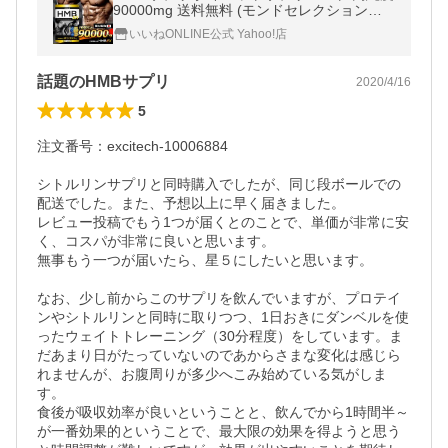
90000mg 送料無料 (モンドセレクション金
賞受賞) hmbサプリ アミノ酸 筋トレ 360タ
いいねONLINE公式 Yahoo!店
ブレット 30~60日分 国内製造
話題のHMBサプリ
2020/4/16
5
注文番号：excitech-10006884

シトルリンサプリと同時購入でしたが、同じ段ボールでの
配送でした。また、予想以上に早く届きました。

レビュー投稿でもう1つが届くとのことで、単価が非常に安
く、コスパが非常に良いと思います。

無事もう一つが届いたら、星５にしたいと思います。

なお、少し前からこのサプリを飲んでいますが、プロテイ
ンやシトルリンと同時に取りつつ、1日おきにダンベルを使
ったウェイトトレーニング（30分程度）をしています。ま
だあまり日がたっていないのであからさまな変化は感じら
れませんが、お腹周りが多少へこみ始めている気がしま
す。

食後が吸収効率が良いということと、飲んでから1時間半～
が一番効果的ということで、最大限の効果を得ようと思う