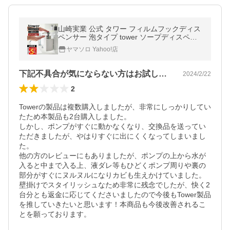
山崎実業 公式 タワー フィルムフックディス
ペンサー 泡タイプ tower ソープディスペン
サー フォームディスペンサー 詰替え 3683 3
ヤマソロ Yahoo!店
684
下記不具合が気にならない方はお試し下さい
2024/2/22
2
Towerの製品は複数購入しましたが、非常にしっかりしてい
たため本製品も2台購入しました。

しかし、ポンプがすぐに動かなくなり、交換品を送ってい
ただきましたが、やはりすぐに出にくくなってしまいまし
た。

他の方のレビューにもありましたが、ポンプの上から水が
入ると中まで入る上、液ダレ等もひどくポンプ周りや裏の
部分がすぐにヌルヌルになりカビも生えかけていました。

壁掛けでスタイリッシュなため非常に残念でしたが、快く2
台分とも返金に応じてくださいましたので今後もTower製品
を推していきたいと思います！本商品も今後改善されるこ
とを願っております。
