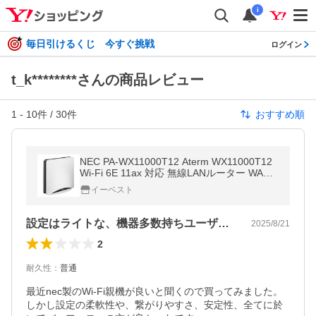
i
毎日引けるくじ 今すぐ挑戦
ログイン
t_k********さんの商品レビュー
1
-
10
件 /
30
件
おすすめ順
NEC PA-WX11000T12 Aterm WX11000T12
Wi-Fi 6E 11ax 対応 無線LANルーター WA
N、LANx1 10Gbps対応
イーベスト
設定はライトな、機器多数持ちユーザー向け
2025/8/21
2
耐久性
：
普通
最近nec製のWi-Fi親機が良いと聞くので買ってみました。

しかし設定の柔軟性や、繋がりやすさ、安定性、全てに於