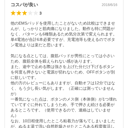
コスパが良い
2018/6/16
3
他のEMSパッドを使用したことがないため比較はできませ
んが、しっかりと筋肉痛になりました。動作も特に問題が
なく、パターンも6種類あるため気分次第で変えられます。
単4電池が合計6本必要ですが、充電池等も使えるのでボタ
ン電池よりは楽だと思います。

気になる点としては、腹筋パッドが男性にとっては小さい
ため、腹筋全体を鍛えられない感があります。

また、途中で止める際は強さを上げた分だけ下げるボタン
を何度も押さないと電源が切れないため、OFFボタンが別
に欲しいです。

他の方のレビューにもありますが、自動オフは12分ではな
く、もう少し長い気がします。（正確には測っていません
が）

一番気になった点は、ボタンのメス側（本体側）が1つ壊れ
ていてすぐに外れてしまうため、手で押さえ続ける必要が
あるところです。（使用できるので、連絡はしていませ
ん）

なお、10日程使用したところ粘着力が落ちてしまいました
が、ぬるま湯で洗い自然乾燥させたところある程度復活し