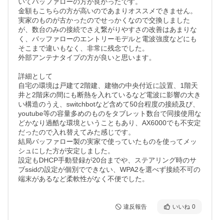
いてバッファローの方が良かったです。

金額もこちらの方が高いのであまりオススメできません。

実家のものが古かったのでせっかくなので交換しました
が、数台のみの接続でさえ繋がりやすさの改善はあまりな
く、バッファローのエントリーモデルと電波強度などにも
そこまで違いもなく、非常に残念でした。

外部アンテナタイプの方が良いと思います。

詳細として

自宅の環境は戸建て2階建、建物の中央付近に設置、1階天
井と2階床の間にも断熱を入れているなど電波に影響の大き
い構造のうえ、switchbotなど含めて50台程度の接続及び、
youtube等の容量多めのものをタブレット数台で同接使用な
どかなり過酷な環境ということもあり、AX6000でも不安定
だったので入れ替えてみた感じです。

結局バッファロー製の実家で使っていたものを使ってメッ
シュにした方が安定しました。

設定もDHCP手動登録が20台までや、ステアリング時のサ
ブssidの設定が個別でできない、WPA2を選べず接続不可の
端末があるなど柔軟性がなく不便でした。
違反報告
いいね
0