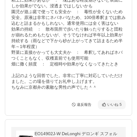
粘土に効果があるか　：　塊はある程度崩さないと表面に
しか効果がでない。浸透まではしないかも

園児が遊ぶ庭で使っても安全か　：　毒性が全くないため
安全。原液は非常にネバネバなため、100倍希釈までは飲み
込むと詰まるかもしれない。通常使用には全く害はない

効果の持続　：　散布箇所で歩いたり触ったりすると団粒
が崩れるためもたないが、そうでなければ半年以上効果が
持続する（雨などで下から砂が上がってきて詰まるため半
年～1年程度）

野菜に直接かかっても大丈夫か　：　希釈してあればネバ
つくこともなく、収穫直前でも使用可能

畑に撒く頻度　：　定植時や効果がなくなってきたとき

上記のような回答でした。非常に丁寧に対応していただけ
ました。この場を借りてお礼申し上げます。

ちなみに京都弁の素敵な男性の声でした＾＾
違反報告
いいね
5
EO14902J-W DeLonghi デロンギ スフォル