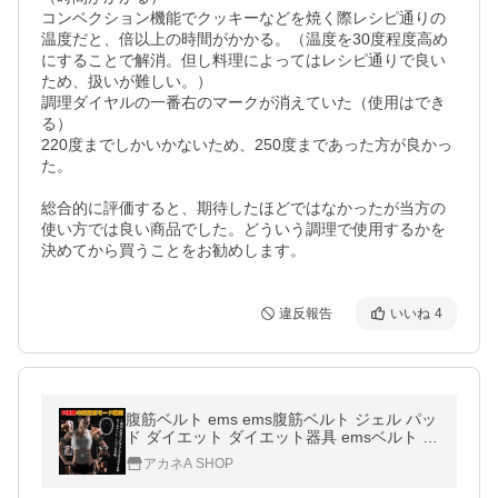
コンベクション機能でクッキーなどを焼く際レシピ通りの
温度だと、倍以上の時間がかかる。（温度を30度程度高め
にすることで解消。但し料理によってはレシピ通りで良い
ため、扱いが難しい。）

調理ダイヤルの一番右のマークが消えていた（使用はでき
る）

220度までしかいかないため、250度まであった方が良かっ
た。

総合的に評価すると、期待したほどではなかったが当方の
使い方では良い商品でした。どういう調理で使用するかを
決めてから買うことをお勧めします。
違反報告
いいね
4
腹筋ベルト ems ems腹筋ベルト ジェル パッ
ド ダイエット ダイエット器具 emsベルト 腹
筋 リモコン 粘着パッド 低周波 コードレス
アカネA SHOP
男性 女性 兼用 ながら運動