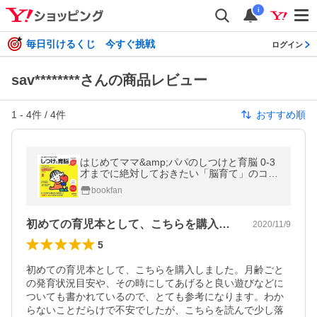
i
毎日引けるくじ 今すぐ挑戦
ログイン
sav********さんの商品レビュー
1
-
4
件 /
4
件
おすすめ順
はじめてママ&amp;パパのしつけと育脳 0-3
才までに絶対しておきたい「脳育て」のコツ
がよくわかる!/成田奈緒子/主婦の友社
bookfan
初めての育児本として、こちらを購入しま…
2020/11/9
5
初めての育児本として、こちらを購入しました。月齢ごと
の発育状況目安や、その時にしてあげると良い遊びなどに
ついても書かれているので、とても参考になります。わか
らないことだらけで不安でしたが、こちらを読んで少し落