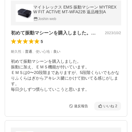
マイトレックス EMS 振動マシーン MYTREX
W FIT ACTIVE MT-WFA22B 返品種別A
Joshin web
初めて振動マシーンを購入しました。振動…
2023/10/2
5
耐久性
：
普通
、
使い心地
：
良い
初めて振動マシーンを購入しました。

振動に加え、ＥＭＳ機能が付いています。

ＥＭＳは0〜20段階までありますが、5段階くらいでもかな
りふくらはぎからアキレス腱にかけて効いてる感じがしま
す。

毎日少しずつ慣らしていこうと思います。
違反報告
いいね
2