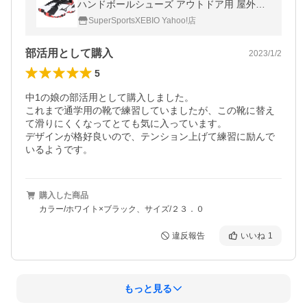
ハンドボールシューズ アウトドア用 屋外用
ウエーブガイア3 X1GD185063
SuperSportsXEBIO Yahoo!店
部活用として購入
2023/1/2
5
中1の娘の部活用として購入しました。

これまで通学用の靴で練習していましたが、この靴に替え
て滑りにくくなってとても気に入っています。

デザインが格好良いので、テンション上げて練習に励んで
いるようです。
購入した商品
カラー/ホワイト×ブラック、サイズ/２３．０
違反報告
いいね
1
もっと見る