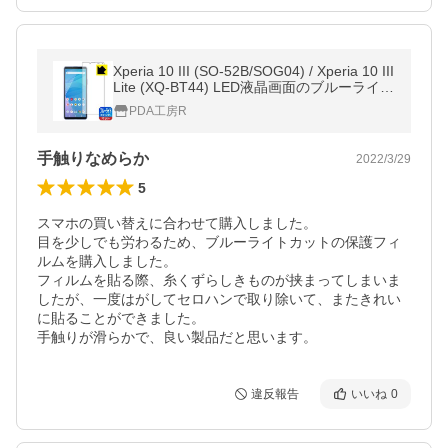
Xperia 10 III (SO-52B/SOG04) / Xperia 10 III
Lite (XQ-BT44) LED液晶画面のブルーライト
を34%カット！保護フィルム ブルーライト
PDA工房R
カット【反射低減】
手触りなめらか
2022/3/29
5
スマホの買い替えに合わせて購入しました。

目を少しでも労わるため、ブルーライトカットの保護フィ
ルムを購入しました。

フィルムを貼る際、糸くずらしきものが挟まってしまいま
したが、一度はがしてセロハンで取り除いて、またきれい
に貼ることができました。

手触りが滑らかで、良い製品だと思います。
違反報告
いいね
0