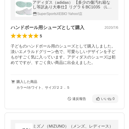
アディダス（adidas） 【多少の傷汚れ箱な
し等訳あり大奉仕】リグラ 6 BC1035 （Lad
y's）
SuperSportsXEBIO Yahoo!店
ハンドボール用シューズとして購入
2020/7/6
5
子どものハンドボール用のシューズとして購入しました。

淡いエメラルドグリーン色で、可愛らしいデザインを子ど
もがすごく気に入っています。アディダスのシューズは初
めてですが、すごく良い商品に出会えました。
購入した商品
カラー/ホワイト、サイズ/２２．５
違反報告
いいね
0
ミズノ（MIZUNO）（メンズ、レディース）