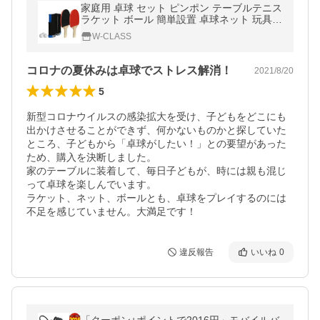
家庭用 卓球 セット ピンポン テーブルテニス
ラケット ボール 簡単設置 卓球ネット 玩具
屋内遊具 パーティ ゲーム スポーツ プレゼン
W-CLASS
ト 子供の日 WEIMALL
コロナの夏休みは卓球でストレス解消！
2021/8/20
5
新型コロナウイルスの感染拡大を受け、子どもをどこにも
出かけさせることができず、何かないものかと探していた
ところ、子どもから「卓球がしたい！」との要望があった
ため、購入を決断しました。

家のテーブルに装着して、毎日子どもが、時には親も混じ
って卓球を楽しんでいます。

ラケット、ネット、ボールとも、卓球をプレイするのには
不足を感じていません。大満足です！
違反報告
いいね
0