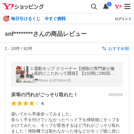
i
毎日引けるくじ 今すぐ挑戦
ログイン
snf********さんの商品レビュー
1
-
10
件 /
62
件
おすすめ順
電動モップ クリーナー【掃除の専門家が徹
底的にこだわって開発】【1分間に280回の
高速回転】【交換用パッド4枚セット】 軽量
Risou 公式Yahoo!店
フローリング 床掃除 RS-031
床等の汚れがごっそり取れた！
2025/5/5
4
届いてから早速使ってみました。

長らく手を付けていなかったベッド下を掃除後にモップを
かけてみたら、モップが変色するほど汚れがごっそり取れ
ました！掃除機では取れなかった埃などがモップ後に床に