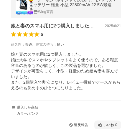
「クーポン+ポイントで2016円」モバイルバ
ッテリー 軽量 小型 22800mAh 22.5W最速＆
5台同時充電 ケーブル内蔵 携帯充電器 防災
Wing直営
グッズ iPhone/Android対応
娘と妻のスマホ用に2つ購入しました。娘…
2025/6/21
5
耐久性
：
普通
、
充電の持ち
：
良い
娘と妻のスマホ用に2つ購入しました。

娘は大学でスマホやタブレットをよく使うので、ある程度
容量のあるものが欲しく、この製品を選びました。

デザインが可愛らしく、小型・軽量のため娘も妻も喜んで
いました。

また、2個購入で割安になり、レビュー投稿でケースがもら
えるのも決め手のひとつになりました。
購入した商品
カラー/ピンク
違反報告
いいね
0