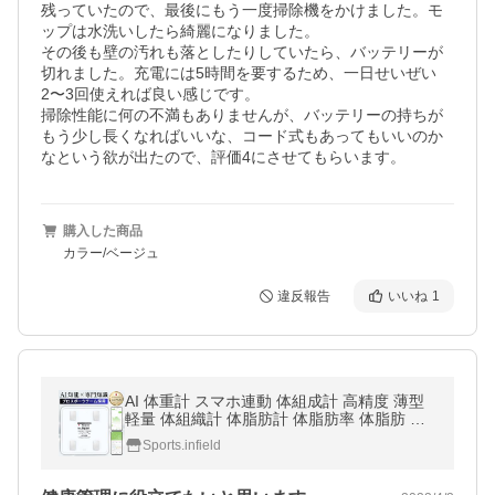
残っていたので、最後にもう一度掃除機をかけました。モ
ップは水洗いしたら綺麗になりました。

その後も壁の汚れも落としたりしていたら、バッテリーが
切れました。充電には5時間を要するため、一日せいぜい
2〜3回使えれば良い感じです。

掃除性能に何の不満もありませんが、バッテリーの持ちが
もう少し長くなればいいな、コード式もあってもいいのか
なという欲が出たので、評価4にさせてもらいます。
購入した商品
カラー/ベージュ
違反報告
いいね
1
AI 体重計 スマホ連動 体組成計 高精度 薄型
軽量 体組織計 体脂肪計 体脂肪率 体脂肪 体
重 アプリ infield
Sports.infield