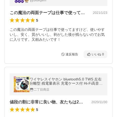
bluegem
この魔法の両面テープは仕事で使ってます…
2021/1/23
5
この魔法の両面テープは仕事で使ってますけど、使いやす
いし、安く、質がいいし、剥がした後が残らないのでお気
に入りです。又頼みたいです！
違反報告
いいね
0
ワイヤレスイヤホン bluetooth5.0 TWS 左右
分離型 残電量表示 充電ケース付 Hi-Fi高音質
自動再接続 小型超軽量4.0g
二丁目商店
値段の割に非常に良い物、友たちは2万円…
2020/11/30
5