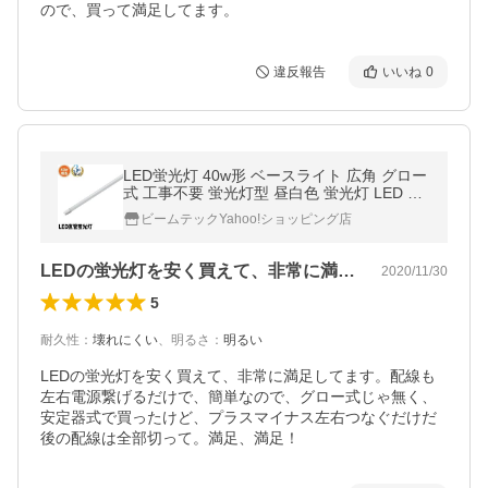
ので、買って満足してます。
違反報告
いいね
0
LED蛍光灯 40w形 ベースライト 広角 グロー
式 工事不要 蛍光灯型 昼白色 蛍光灯 LED 40
W 昼白色 LTG40YT ガラス管使用 3年保証
ビームテックYahoo!ショッピング店
LEDの蛍光灯を安く買えて、非常に満足…
2020/11/30
5
耐久性
：
壊れにくい
、
明るさ
：
明るい
LEDの蛍光灯を安く買えて、非常に満足してます。配線も
左右電源繋げるだけで、簡単なので、グロー式じゃ無く、
安定器式で買ったけど、プラスマイナス左右つなぐだけだ
後の配線は全部切って。満足、満足！