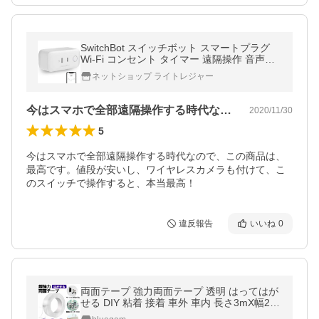
SwitchBot スイッチボット スマートプラグ
Wi-Fi コンセント タイマー 遠隔操作 音声コ
ントロール Alexa Google Home IFTTT Siri
ネットショップ ライトレジャー
に対応
今はスマホで全部遠隔操作する時代なので…
2020/11/30
5
今はスマホで全部遠隔操作する時代なので、この商品は、
最高です。値段が安いし、ワイヤレスカメラも付けて、こ
のスイッチで操作すると、本当最高！
違反報告
いいね
0
両面テープ 強力両面テープ 透明 はってはが
せる DIY 粘着 接着 車外 車内 長さ3mX幅2c
mX厚さ2ｍｍ