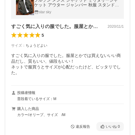
ブルゾン メンズ ジャケット ミリタリージャ
ケット アウター ジャンパー 秋服 スタンドカ
ラー 作業服 メンズアウター 大きいサイズ
star sky
送料無料
すごく気に入りの服でした。服屋とかでは…
2020/11/1
5
サイズ
：
ちょうどよい
すごく気に入りの服でした。服屋とかでは買えないいい商
品だし、質もいい、値段もいい！

ネットで服買うとサイズが心配だったけど、ビッタリでし
た。
投稿者情報
普段着ているサイズ：M
購入した商品
カラー/オリープ、サイズ /M
違反報告
いいね
0