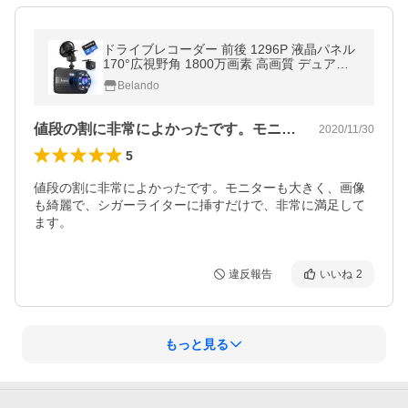
ドライブレコーダー 前後 1296P 液晶パネル
170°広視野角 1800万画素 高画質 デュアル
ドラレコ 車載カメラ 常時録画 Gセンサー (Z
Belando
DX18BK)
値段の割に非常によかったです。モニター…
2020/11/30
5
値段の割に非常によかったです。モニターも大きく、画像
も綺麗で、シガーライターに挿すだけで、非常に満足して
ます。
違反報告
いいね
2
もっと見る