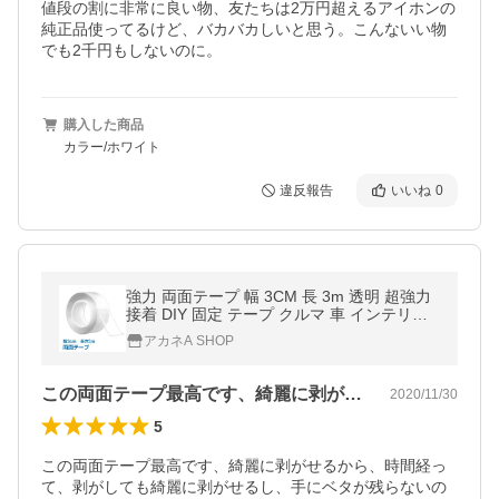
値段の割に非常に良い物、友たちは2万円超えるアイホンの
純正品使ってるけど、バカバカしいと思う。こんないい物
でも2千円もしないのに。
購入した商品
カラー/ホワイト
違反報告
いいね
0
強力 両面テープ 幅 3CM 長 3m 透明 超強力
接着 DIY 固定 テープ クルマ 車 インテリア
魔法のテープ 粘着テープ 両面 防災 透明 屋
アカネA SHOP
内 屋外 DIY 万能 kp005
この両面テープ最高です、綺麗に剥がせる…
2020/11/30
5
この両面テープ最高です、綺麗に剥がせるから、時間経っ
て、剥がしても綺麗に剥がせるし、手にベタが残らないの