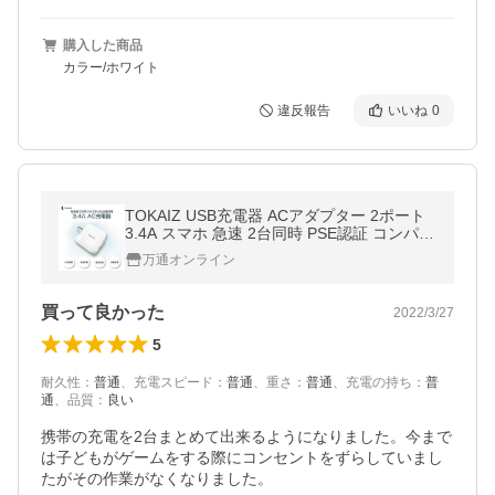
購入した商品
カラー/ホワイト
違反報告
いいね
0
TOKAIZ USB充電器 ACアダプター 2ポート
3.4A スマホ 急速 2台同時 PSE認証 コンパク
ト iPhone Android 旅行
万通オンライン
買って良かった
2022/3/27
5
耐久性
：
普通
、
充電スピード
：
普通
、
重さ
：
普通
、
充電の持ち
：
普
通
、
品質
：
良い
携帯の充電を2台まとめて出来るようになりました。今まで
は子どもがゲームをする際にコンセントをずらしていまし
たがその作業がなくなりました。