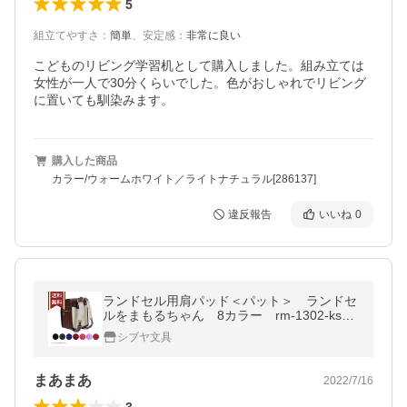
5
組立てやすさ
：
簡単
、
安定感
：
非常に良い
こどものリビング学習机として購入しました。組み立ては
女性が一人で30分くらいでした。色がおしゃれでリビング
に置いても馴染みます。
購入した商品
カラー/ウォームホワイト／ライトナチュラル[286137]
違反報告
いいね
0
ランドセル用肩パッド＜パット＞ ランドセ
ルをまもるちゃん 8カラー rm-1302-ksa
[M便 1/2]
シブヤ文具
まあまあ
2022/7/16
3