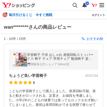
i
毎日引けるくじ 今すぐ挑戦
ログイン
wan********さんの商品レビュー
1
-
10
件 /
15
件
おすすめ順
学習椅子 子供 おしゃれ 座面回転ストッパー
イス 椅子 チェア 学習チェア 勉強椅子 姿勢
子ども 小学生 関家具 リニューアルモデル sk
関家具公式ショップ Yahoo!店
ec 宅急便（軒先）
ちょうど良い学習椅子
2022/7/16
5
こどもの学習椅子として購入しました。座席回転可能、座
ると動きがロックされる、足置き、お値段を考慮しまし
た。小学1年のこどもの体重では座ってもロックされず動い
てしまいました。最初は座席回転ができる状態で座らせて