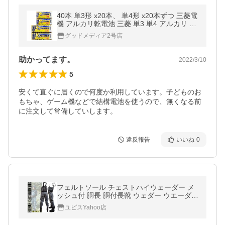
40本 単3形 x20本、 単4形 x20本ずつ 三菱電
機 アルカリ乾電池 三菱 単3 単4 アルカリ 電
池 乾電池
グッドメディア2号店
助かってます。
2022/3/10
5
安くて直ぐに届くので何度か利用しています。子どものお
もちゃ、ゲーム機などで結構電池を使うので、無くなる前
に注文して常備していします。
違反報告
いいね
0
フェルトソール チェストハイウェーダー メ
ッシュ付 胴長 胴付長靴 ウェダー ウエーダー
フェルト底 OH-103F
ユピスYahoo店