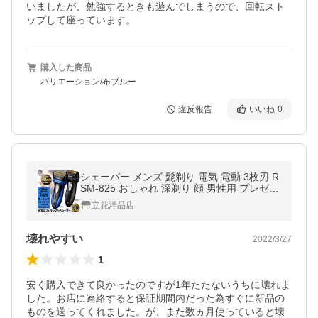
いましたが、勉強するときも遊んでしまうので、回転スト
ップして座っています。
購入した商品
バリエーション/布ブルー
違反報告
いいね
0
シェーバー メンズ 髭剃り 電気 電動 3枚刃 R
SM-825 おしゃれ 深剃り 顔 男性用 プレゼン
ト 保証つき
立花洋品店
壊れやすい
2022/3/27
1
安く購入できて良かったのですが1年たたないうちに壊れま
した。お店に連絡すると保証期間内だった為すぐに新品の
ものを送ってくれました。が、また数ヵ月使っていると壊