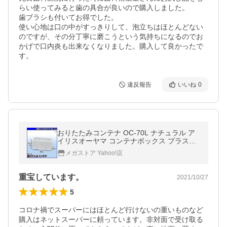
らい使ってみると歯の具合が良いので購入しました。

歯ブラシも付いてお得でした。

使い心地は口の中がすっきりして、泡立ちはほとんどない
のですが、その分丁寧に磨こうという気持ちになるのでお
かげで口内炎も出来なくなりました。購入して良かったで
す。
違反報告
いいね
0
おりたたみコンテナ OC-70L ナチュラル ア
イリスオーヤマ コンテナボックス プラスチ
ックコンテナ 折りたたみコンテナ 収納ボッ
メガストア Yahoo!店
クス 書類収納 新生活
重宝しています。
2021/10/27
5
コロナ禍でスーパーにはほとんど行けないの重いものなど
購入はネットスーパーに頼っています。非対面で受け取る