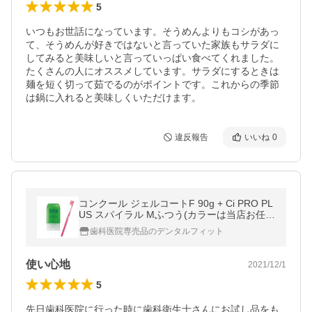
5
いつもお世話になっています。そうめんよりもコシがあっ
て、そうめんが好きではないと言っていた家族もサラダに

してみると美味しいと言っていっぱい食べてくれました。
たくさんの人にオススメしています。サラダにするときは
麺を短く切って茹でるのがポイントです。これからの季節
は鍋に入れると美味しくいただけます。
違反報告
いいね
0
コンクール ジェルコートF 90g + Ci PRO PL
US スパイラル Mふつう(カラーは当店お任
せ) 1本 お買い得セット(メール便3点まで)
歯科医院専売品のデンタルフィット
使い心地
2021/12/1
5
先日歯科医院に行った時に歯科衛生士さんにお試し品をも