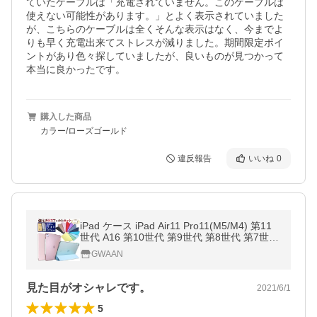
ていたケーブルは「充電されていません。このケーブルは
使えない可能性があります。」とよく表示されていました
が、こちらのケーブルは全くそんな表示はなく、今までよ
りも早く充電出来てストレスが減りました。期間限定ポイ
ントがあり色々探していましたが、良いものが見つかって
本当に良かったです。
購入した商品
カラー/ローズゴールド
違反報告
いいね
0
iPad ケース iPad Air11 Pro11(M5/M4) 第11
世代 A16 第10世代 第9世代 第8世代 第7世代
第5世代 Air5 Air4 mini7/6/5/4/3/2 Air2 強化ガ
GWAAN
ラスフィルムセット
見た目がオシャレです。
2021/6/1
5