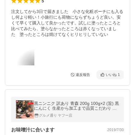
5
注文してから3日で届きました　小さな化粧ポーチにも入る
し何より軽い！小旅行にも荷物にならずちょうど良い。安
くて早くて購入して良かったです。試しに塗ったところと
比べてみたら、塗らなかったところは赤くなっていまし
た　塗ったところは焼けてなくヒリヒリしていない
違反報告
いいね
1
黒ニンニク 訳あり 青森 200g 100g×2 (旨) 黒
にんにく 生産から加工まで品質こだわり 栄
養価は変わらない 津軽黒にんにく 黒ニンニ
グルメ通り ヤフー店
ク 青森
お味噌汁に合います
2019/7/30