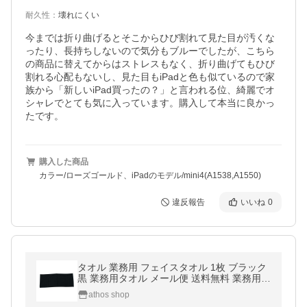
耐久性
：
壊れにくい
今までは折り曲げるとそこからひび割れて見た目が汚くな
ったり、長持ちしないので気分もブルーでしたが、こちら
の商品に替えてからはストレスもなく、折り曲げてもひび
割れる心配もないし、見た目もiPadと色も似ているので家
族から「新しいiPad買ったの？」と言われる位、綺麗でオ
シャレでとても気に入っています。購入して本当に良かっ
たです。
購入した商品
カラー/ローズゴールド、iPadのモデル/mini4(A1538,A1550)
違反報告
いいね
0
タオル 業務用 フェイスタオル 1枚 ブラック
黒 業務用タオル メール便 送料無料 業務用タ
オル 美容室タオル エステサロン
athos shop