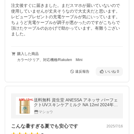
注文後すぐに届きました。まだスマホが届いていないので
使用していませんが丈夫そうなので大丈夫だと思います。
レビュープレゼントの充電ケーブルが気にいっています。
ちょうど充電ケーブルが調子が悪かったのですがこちらで
頂けたケーブルのおかげで助かっています。有難うござい
ました。
購入した商品
カラー/クリア、対応機種/Rakuten Mini
違反報告
いいね
0
送料無料 資生堂 ANESSA アネッサ パーフェ
クトUVスキンケアミルク NA 12ml 2024年
サンプル 顔・からだ用 お試しサイズ 試供品
マショウ
携帯便利 ポスト投函
こんな暑すぎる夏でも安心です
2025/7/16