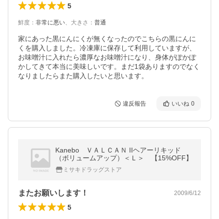
5
鮮度
：
非常に悪い
、
大きさ
：
普通
家にあった黒にんにくが無くなったのでこちらの黒にんに
くを購入しました。冷凍庫に保存して利用していますが、
お味噌汁に入れたら濃厚なお味噌汁になり、身体がぽかぽ
かしてきて本当に美味しいです。まだ1袋ありますのでなく
なりましたらまた購入したいと思います。
違反報告
いいね
0
Kanebo ＶＡＬＣＡＮ IIヘアーリキッド
（ボリュームアップ）＜Ｌ＞ 【15%OFF】
ミサキドラッグストア
またお願いします！
2009/6/12
5