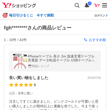
i
毎日引けるくじ 今すぐ挑戦
ログイン
fgh********さんの商品レビュー
1
-
10
件 /
42
件
おすすめ順
iPhoneケーブル 長さ 2m 急速充電ケーブル
充電器 データ転送ケーブル USBケーブル iP
ad用 iPhone17 Air 16 15Plus 14Pro 13 12mi
明誠ショップ
ni 11 XR X【PL保険済み安心】
良い買い物をしました
2019/7/30
5
品質
：
非常に悪い
注文してすぐに届きました。ピンクゴールドが可愛いと思
い購入しましたが期待以上に素敵な色でした。今まで使っ