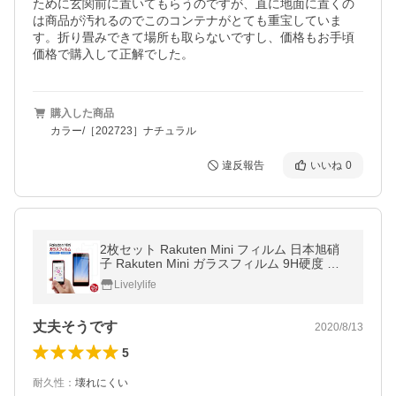
ために玄関前に置いてもらうのですが、直に地面に置くの
は商品が汚れるのでこのコンテナがとても重宝していま
す。折り畳みできて場所も取らないですし、価格もお手頃
価格で購入して正解でした。
購入した商品
カラー/［202723］ナチュラル
違反報告
いいね
0
2枚セット Rakuten Mini フィルム 日本旭硝
子 Rakuten Mini ガラスフィルム 9H硬度 楽
天ミニ 強化ガラス 楽天モバイル ガラスシー
Livelylife
ト 2.5D
丈夫そうです
2020/8/13
5
耐久性
：
壊れにくい