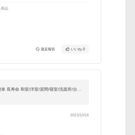
た商品
違反報告
いいね
0
LED和風シーリングライト 天井照明 ~8畳 木目調 和風 照明 おしゃれ 天井照明 日本式禅ランプ 和室 取付簡単 長寿命 和室/洋室/居間/寝室/洗面所/台所/廊下
2023/10/16