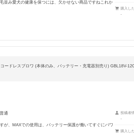
毛並み愛犬の健康を保つには、欠かせない商品ですねこれか
購入し
-
ュ) 18V コードレスブロワ (本体のみ、バッテリー・充電器別売り) GBL18V-12
普通
投稿者
-
すが、MAXでの使用は、バッテリー保護が働いてすぐにパワ
購入し