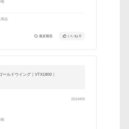
情報
た商品
違反報告
いいね
0
0ゴールドウイング｜VTX1800｜
2024/6/5
情報