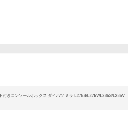
ト付きコンソールボックス ダイハツ ミラ L275S/L275V/L285S/L285V