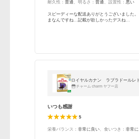
耐久性
：
普通
、
明るさ
：
普通
、
設置性
：
悪い
スピーディーな配送ありがとうございました。
まなんですね…記載が欲しかったデスね…
ロイヤルカナン ラブラドールレ
チャーム charm ヤフー店
いつも感謝
5
栄養バランス
：
非常に良い
、
食いつき
：
非常に