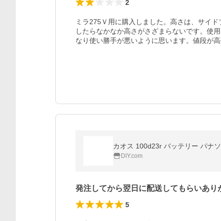
2
ミラ275Ｖ用に購入しました。高さは、サイ
したらなかなか高さがさざまらないです。使用
なり使い勝手が悪いように思います。値段が高
カオス 100d23r バッテリー 
DIY.com
発注してから翌日に配送してもらいあり
5