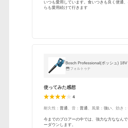
いつも愛用しています。食いつきも良く便通、
らも愛用続けて行きます
Bosch Professional(ボッシ
フォルトゥナ
使ってみた感想
4
耐久性
：
普通
、
音
：
普通
、
風量
：
強い
、
効き
：
今までのブロアーの中では、強力な方ななんで
ーダウンします。