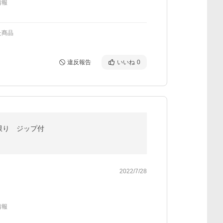
情報
た商品
違反報告
いいね
0
限り ジップ付
2022/7/28
情報