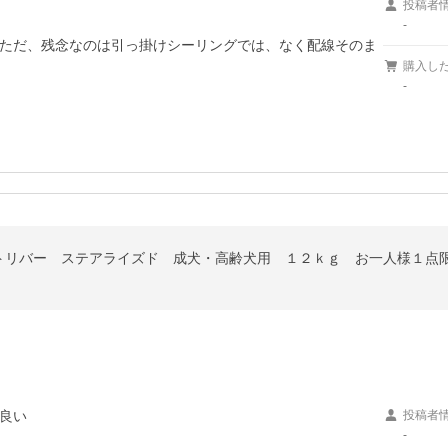
投稿者
-
ただ、残念なのは引っ掛けシーリングでは、なく配線そのま
購入し
-
トリバー ステアライズド 成犬・高齢犬用 １２ｋｇ お一人様１点
良い
投稿者
-