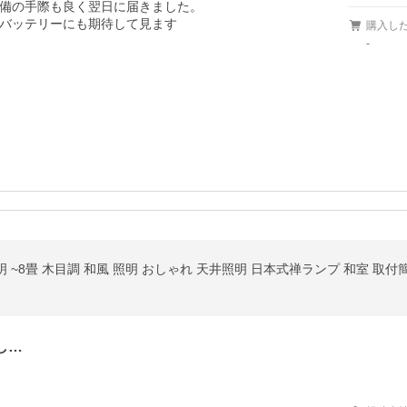
備の手際も良く翌日に届きました。

購入し
-
し…