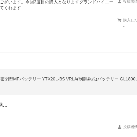
ございます。今回2度目の購入となりますグランドハイエー
投稿者
てくれます
-
購入し
-
閉型MFバッテリー YTX20L-BS VRLA(制御弁式)バッテリー GL180
発…
投稿者
-