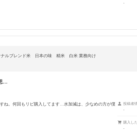
-
リジナルブレンド米 日本の味 精米 白米 業務向け
思…
すね。何回もリピ購入してます…水加減は、少なめの方が僕
投稿者
-
購入し
-