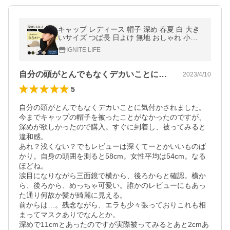
キャップ レディース 帽子 深め 春夏 白 大き
いサイズ つば長 日よけ 無地 おしゃれ 小顔
ユニセックス お出掛け
IGNITE LIFE
自分の頭がとんでもなくデカいことに気付…
2023/4/10
5
自分の頭がとんでもなくデカいことに気付かされました。
今までキャップの帽子を被ったことがなかったのですが、
深めが欲しかったので購入。すぐに到着し、被ってみると
違和感。

あれ？浅くない？でもレビューは深くてーとかいいものば
かり。自身の頭囲を測ると58cm。女性平均は54cm。なる
ほどね。

涙目になりながら三面鏡で横から、後ろからと確認。横か
ら、後ろから、めっちゃ可愛い。誰かのレビューにもあっ
た通り何故か髪が綺麗に見える。

前からは…。残念ながら、エラも少々張っておりこれも相
まってマスクありでなんとか。

深めで11cmとあったのですが実際被ってみるとあと2cmあ