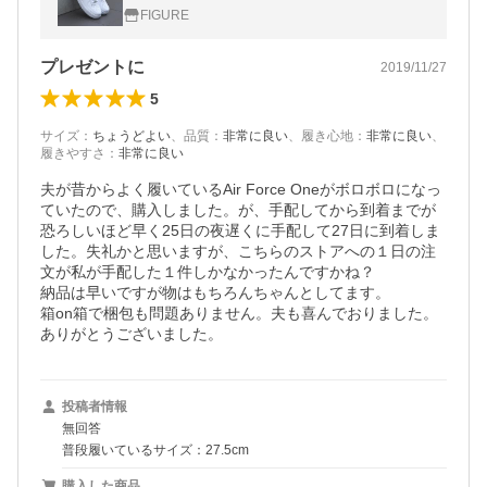
ズ シューズ スニーカー
FIGURE
プレゼントに
2019/11/27
5
サイズ
：
ちょうどよい
、
品質
：
非常に良い
、
履き心地
：
非常に良い
、
履きやすさ
：
非常に良い
夫が昔からよく履いているAir Force Oneがボロボロになっ
ていたので、購入しました。が、手配してから到着までが
恐ろしいほど早く25日の夜遅くに手配して27日に到着しま
した。失礼かと思いますが、こちらのストアへの１日の注
文が私が手配した１件しかなかったんですかね？

納品は早いですが物はもちろんちゃんとしてます。

箱on箱で梱包も問題ありません。夫も喜んでおりました。

ありがとうございました。
投稿者情報
無回答
普段履いているサイズ：27.5cm
購入した商品