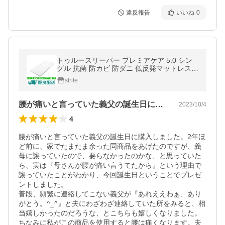
違反報告
いいね
0
トゥルースリーパー プレミアケア 5.0 シン
グル 抗菌 防カビ 防ダニ 低反発マットレス
正規品 新品未開封 TrueSleeper
strife
腰が痛いと言っていた義父の誕生日に購入…
2023/10/4
4
腰が痛いと言っていた義父の誕生日に購入しました。2年ほ
ど前に、家でたまたま余った同商品をあげたのですが、義
母に譲っていたので、要らなかったのかな、と思っていた
ら、実は『母さんが腰が痛い言うてたから』という理由で
譲っていたことがわかり、今回誕生日ということでプレゼ
ントしました。

普段、頻繁に連絡してこない義父が『あれええわぁ、あり
がとう。^_^』と夫にわざわざ連絡していた所をみると、相
当嬉しかったのだろうな、とこちらも嬉しくなりました。

ちなみに私がこの商品を使用すると腰は痛くなります。夫