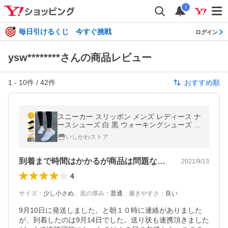
i
毎日引けるくじ 今すぐ挑戦
ログイン
ysw********さんの商品レビュー
1
-
10
件 /
42
件
おすすめ順
スニーカー スリッポン メンズ レディース ナ
ースシューズ 白 黒 ウォーキングシューズ カ
ジュアルシューズ カップル靴 超軽量 通気 滑
いしかわストア
り止め
到着まで時間はかかるが商品は問題なし。
2021/9/13
4
サイズ
：
少し小さめ
、
底の厚み
：
普通
、
履きやすさ
：
良い
9月10日に発送しました、と朝１０時に連絡がありました
が、到着したのは9月14日でした。送り状も連携頂きました