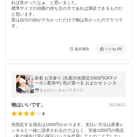
れば良かったなぁ、と思いました。

標準サイズの頭囲の持ち主の方であれば満足できるものだ
と思います。

星は自分の頭がデカかっただけで物は良かったので５つで
す。

違反報告
いいね
89
産着 お宮参り |先着20名限定2000円OFFク
ーポン配布中| 色が選べる おまかせ レンタル
男の子 フルセット 子供 着物 夏 冬 ベビー服
きものレンタルパラダイス
赤ちゃん ママ パパ
物はいいです。
2022/6/21
4
色指定する場合は1000円かかります。支払い方法は産着レ
ンタルと一緒に請求されるのではなく、別途1000円の商品
（私の場合は安心保証パックを代用してとのことでした）