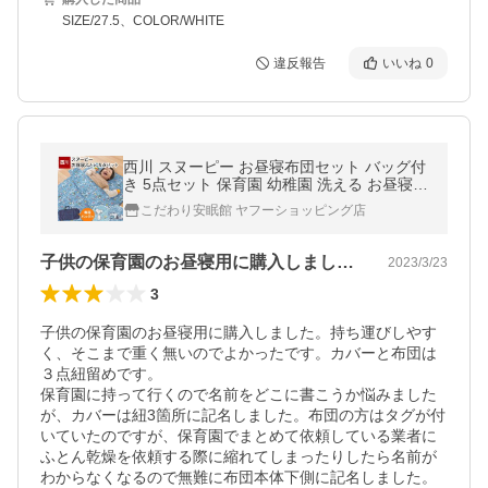
SIZE/27.5、COLOR/WHITE
違反報告
いいね
0
西川 スヌーピー お昼寝布団セット バッグ付
き 5点セット 保育園 幼稚園 洗える お昼寝ふ
とんセット set
こだわり安眠館 ヤフーショッピング店
子供の保育園のお昼寝用に購入しました。…
2023/3/23
3
子供の保育園のお昼寝用に購入しました。持ち運びしやす
く、そこまで重く無いのでよかったです。カバーと布団は
３点紐留めです。

保育園に持って行くので名前をどこに書こうか悩みました
が、カバーは紐3箇所に記名しました。布団の方はタグが付
いていたのですが、保育園でまとめて依頼している業者に
ふとん乾燥を依頼する際に縮れてしまったりしたら名前が
わからなくなるので無難に布団本体下側に記名しました。