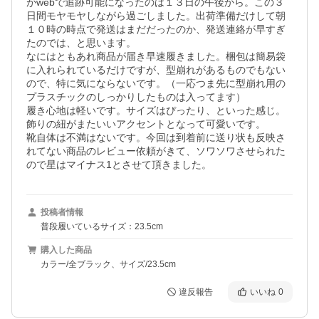
がwebで追跡可能になったのは１３日の午後から。この３
日間モヤモヤしながら過ごしました。出荷準備だけして朝
１０時の時点で発送はまだだったのか、発送連絡が早すぎ
たのでは、と思います。

なにはともあれ商品が届き早速履きました。梱包は簡易袋
に入れられているだけですが、型崩れがあるものでもない
ので、特に気にならないです。（一応つま先に型崩れ用の
プラスチックのしっかりしたものは入ってます）

履き心地は軽いです。サイズはぴったり、といった感じ。
飾りの紐がまたいいアクセントとなって可愛いです。

靴自体は不満はないです。今回は到着前に送り状も反映さ
れてない商品のレビュー依頼がきて、ソワソワさせられた
ので星はマイナス1とさせて頂きました。
投稿者情報
普段履いているサイズ：23.5cm
購入した商品
カラー/全ブラック、サイズ/23.5cm
違反報告
いいね
0