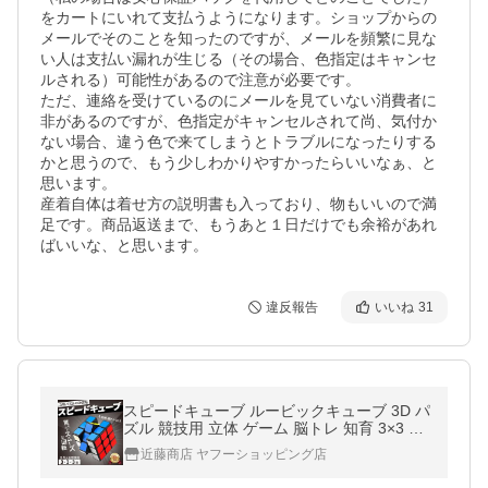
をカートにいれて支払うようになります。ショップからの
メールでそのことを知ったのですが、メールを頻繁に見な
い人は支払い漏れが生じる（その場合、色指定はキャンセ
ルされる）可能性があるので注意が必要です。

ただ、連絡を受けているのにメールを見ていない消費者に
非があるのですが、色指定がキャンセルされて尚、気付か
ない場合、違う色で来てしまうとトラブルになったりする
かと思うので、もう少しわかりやすかったらいいなぁ、と
思います。

産着自体は着せ方の説明書も入っており、物もいいので満
足です。商品返送まで、もうあと１日だけでも余裕があれ
違反報告
いいね
31
スピードキューブ ルービックキューブ 3D パ
ズル 競技用 立体 ゲーム 脳トレ 知育 3×3 ス
トレス解消 ツイスト 世界基準配色 キューブ
近藤商店 ヤフーショッピング店
教育 認知症防止