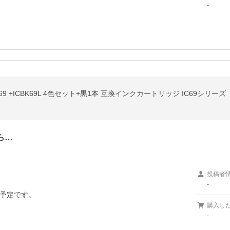
-
9 +ICBK69L 4色セット+黒1本 互換インクカートリッジ IC69シリーズ
ら…
投稿者
-
予定です。
購入し
-