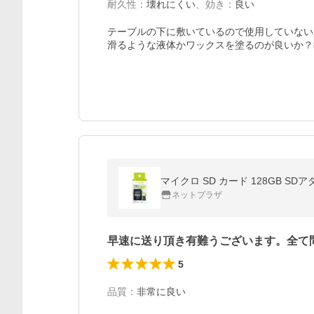
耐久性
：
壊れにくい
、
効き
：
良い
テーブルの下に敷いているので使用していない
滑るような液体かワックスを塗るのが良いか？
マイクロ SD カード 128GB 
ネットプラザ
早速に送り頂き有難うございます。全て
5
品質
：
非常に良い