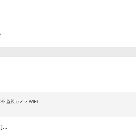
ー
 監視カメラ WIFI
前…