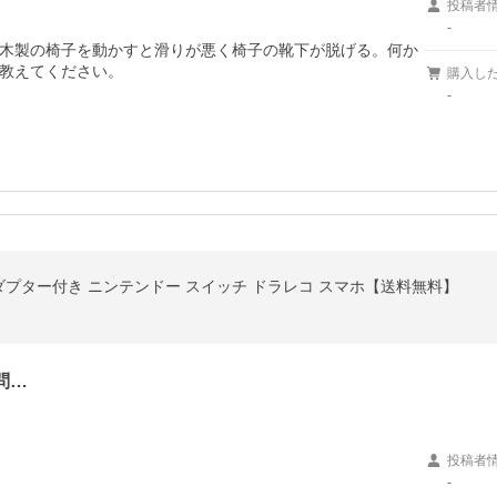
投稿者
-
木製の椅子を動かすと滑りが悪く椅子の靴下が脱げる。何か
教えてください。
購入し
-
SDアダプター付き ニンテンドー スイッチ ドラレコ スマホ【送料無料】
問…
投稿者
-