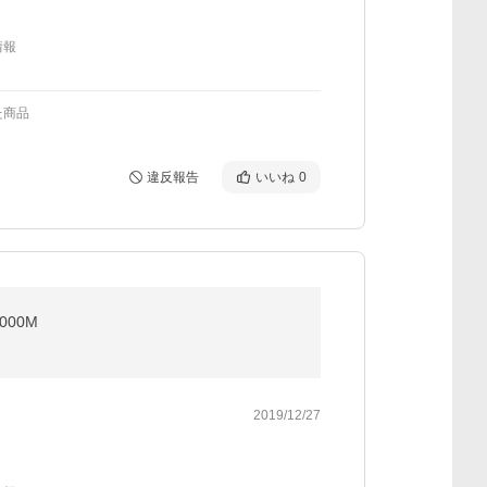
情報
た商品
違反報告
いいね
0
000M
2019/12/27