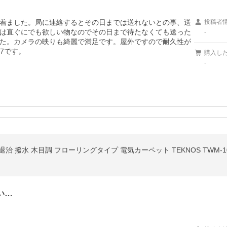
着ました。局に連絡するとその日までは送れないとの事、送
投稿者
は直ぐにでも欲しい物なのでその日まで待たなくても送った
-
た。カメラの映りも綺麗で満足です。屋外ですので耐久性が
87です。
購入し
-
治 撥水 木目調 フローリングタイプ 電気カーペット TEKNOS TWM-1
い…