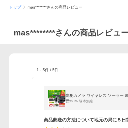
トップ
mas********さんの商品レビュー
mas********さんの商品レビュ
1
-
5
件 /
5
件
防犯カメラ ワイヤレス ソーラー 屋外
WTW 塚本無線
商品郵送の方法について地元の局に５日