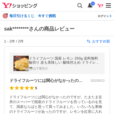
i
毎日引けるくじ 今すぐ挑戦
ログイン
sak********さんの商品レビュー
1
-
2
件 /
2
件
おすすめ順
ドライフルーツ 国産 レモン 250g 送料無料
輪切り 皮も美味しい 酸味控えめ ドライレモ
ン おやつ 南信州菓子工房 お菓子作りにも ポ
山下屋荘介
イント利用 超PayPay祭
ドライフルーツには関心がなかったのです…
2023/5/13
5
ドライフルーツには関心がなかったのですが、たまたま近
所のスーパーで国産のドライフルーツを売っているのを見
て、国産ならばと思って買ってみました。いろいろな果物
のドライフルーツがあったのですが、レモンを紅茶に入れ