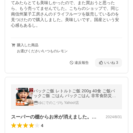
てみたらとても美味しかったので、また買おうと思った
ら、もう売ってませんでした。こちらのショップで、同じ
南信州菓子工房さんのドライフルーツを販売しているのを
見つけたので購入しました。美味しいです。国産という安
心感もあるし。
購入した商品
お選びください/いつものレモン
違反報告
いいね
3
パックご飯 レトルトご飯 200g 40食 ご飯パ
ックご飯 ごはん パックごはん 非常食防災食
備蓄 アイリスオーヤマ 低温製法米
ゆにでのこづち Yahoo!店
スーパーの棚からお米が消えました。一部…
2024/8/31
4