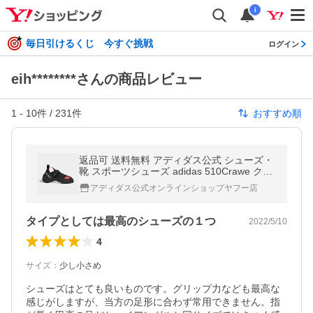
i
毎日引けるくじ 今すぐ挑戦
ログイン
eih********さんの商品レビュー
1
-
10
件 /
231
件
おすすめ順
返品可 送料無料 アディダス公式 シューズ・
靴 スポーツシューズ adidas 510Crawe クラ
イミング / 510Crawe Climbing
アディダス公式オンラインショップヤフー店
タイプとしては最高のシューズの１つ
2022/5/10
4
サイズ
：
少し小さめ
シューズはとても良いものです。グリップ力なども最高な
感じがしますが、当方の足形に合わず常用できません。指