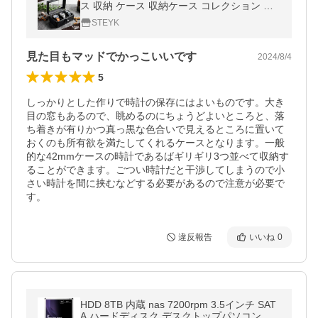
ス 収納 ケース 収納ケース コレクション 腕
時計ボックス ウォッチケース メンズ おしゃ
STEYK
れ
見た目もマッドでかっこいいです
2024/8/4
5
しっかりとした作りで時計の保存にはよいものです。大き
目の窓もあるので、眺めるのにちょうどよいところと、落
ち着きが有りかつ真っ黒な色合いで見えるところに置いて
おくのも所有欲を満たしてくれるケースとなります。一般
的な42mmケースの時計であるばギリギリ3つ並べて収納す
ることができます。ごつい時計だと干渉してしまうので小
さい時計を間に挟むなどする必要があるので注意が必要で
す。
違反報告
いいね
0
HDD 8TB 内蔵 nas 7200rpm 3.5インチ SAT
A ハードディスク デスクトップパソコン用 F