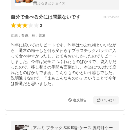
6パック） はちみつ 塩分約5％ ［TR6w］｜
ふるさとチョイス
わけあり 梅干し つぶれ梅 …
自分で食べる分には問題ないです
2025/6/22
3
食感
：
普通
、
粒
：
普通
昨年に続いてのリピートです。昨年はつぶれ梅といいなが
ら、通常の梅干しと何ら変わらずプラスチックパックに入
って食べやすかったし、とてもおいしかったのでリピート
しました。今年は完全につぶれたものばかりで、袋入りだ
ったので、移し替えの手間も面倒だし、本当につぶれて崩
れたものばかりでまあ、こんなものかという感じでした。
説明通りなので、「まあこんなものか」ということで今年
は普通だと思いました。
違反報告
いいね
0
アルミ ブラック 3本 時計ケース 腕時計ケー