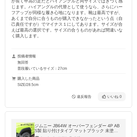
が長く甲高の足だとハイアングルと同サイズではきつく感
じます。ハイアングルの代替として使うなら、さらにハー
フアップが同様な履き心地になります。靴は最高ですが、
あくまで自分に合うものが購入できなかったという点（自
己責任ですが）でマイナス１にしてあります。サイズが合
えば最高の選択です。サイズの合うものがあれば間違いな
く購入します。
投稿者情報
無回答
普段履いているサイズ：27cm
購入した商品
SIZE/28.5cm
違反報告
いいね
0
ジムニー JB64W オーバーフェンダー 4P AB
S製 貼り付けタイプ マットブラック 未塗装
1台分 オフロード ビス ダミー ボルト フェン