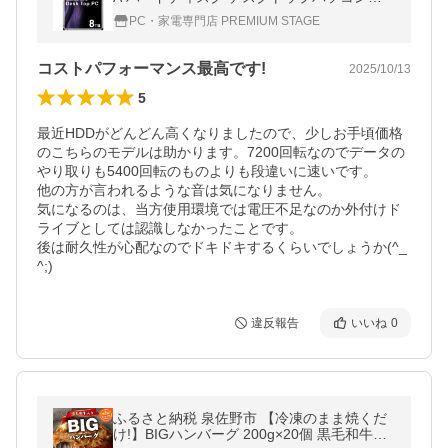
FF SMART LIFE CONNECTED MAL38000S
PC・家電専門店 PREMIUM STAGE
A-T72
コストパフォーマンス最高です!
2025/10/13
5
最近HDDがどんどん高くなりましたので、少しお手頃価格
のこちらのモデルは助かります。7200回転なのでデータの
やり取りも5400回転のものよりも段違いに速いです。

他の方が言われるような音は気になりません。

気になるのは、当方使用環境では電圧不足なのか外付けド
ライブとしては認識しなかったことです。

後は耐久性が心配なのでドキドキするくらいでしょうか(^_
^;)
違反報告
いいね
0
ふるさと納税 泉佐野市 【冷凍のまま焼くだ
け!】BIGハンバーグ 200g×20個 黒毛和牛入