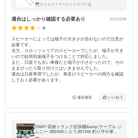
クリエイトマーケットヤフー店
適合はしっかり確認する必要あり
2023/10/9
4
スピーカーによっては端子の大きさが合わないので注意が
必要です。

当方。カロッツェリアのスピーカーでしたが、端子が大き
いので結局別途端子をつけることで対応しました。

また、日産でも古い車種だと端子が小さかったので、その
ままぴったり取り付けとはいきませんでした。

適合は日産車用でしたが、車及びスピーカーの両方を確認
しておく必要があります。
違反報告
いいね
1
2WAY 収納トランク拡張棚&amp;テーブル ジ
ムニー JB64W/シエラJB74W 釣り竿や車中
泊の際の物置 天井収納 内装パーツ カスタム