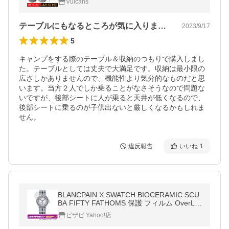
Vulcans
アウトドア ルーフキャリア 車内
テーブルにもなるところが気に入りました
2023/9/17
5
キャンプをする際のテーブル＆収納のつもりで購入しまし
た。テーブルとしては丈夫で大満足です。収納は最小限の
広さしかありませんので、機能性より気分的なものだと思
います。当方２人でしか乗ることがなさそうなので問題な
いですが、後部シートに人が乗ると天井が低くなるので、
後部シートに乗るのが子供出ないと厳しくなるかもしれま
せん。
違反報告
いいね
1
BLANCPAIN X SWATCH BIOCERAMIC SCU
BA FIFTY FATHOMS 保護 フィルム OverLa
y FLEX 低反射 液晶保護 曲面対応 柔軟素材
ビザビ Yahoo!店
反射防止 衝撃吸収 爆買