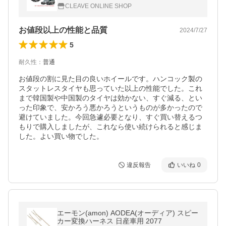
ー ハンコック RW08 175/80R16 JB64 JB23
CLEAVE ONLINE SHOP
JA12 JA22
お値段以上の性能と品質
2024/7/27
5
耐久性
：
普通
お値段の割に見た目の良いホイールです。ハンコック製の
スタットレスタイヤも思っていた以上の性能でした。これ
まで韓国製や中国製のタイヤは効かない、すぐ減る、とい
った印象で、安かろう悪かろうというものが多かったので
避けていました。今回急遽必要となり、すぐ買い替えるつ
もりで購入しましたが、これなら使い続けられると感じま
した。よい買い物でした。
違反報告
いいね
0
エーモン(amon) AODEA(オーディア) スピー
カー変換ハーネス 日産車用 2077