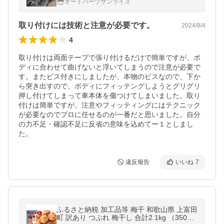
オートパーツサンライズ
ダーモール
取り付けには技術と注意が必要です。
2024/8/4
4
取り付けは両面テープで張り付けるだけで簡単ですが、ボ
ディに合わせて曲げないと浮いてしまうので注意が必要で
す。またビス付きにしましたが、本物のビスなので、下か
ら突き出すので、ボディにフィッテングしようとグリグリ
押し付けてしまって車本体を傷つけてしまいました。取り
付けは簡単ですが、注意やフィッティングにはテクニック
が必要なのでプロに任せるのが一番だと思いました。自分
の力不足・確認不足に反省の意味を込めてー１としまし
た。
違反報告
いいね
7
ふるさと納税 加工品等 梅干 和歌山県 上富田
町 訳あり つぶれ 梅干し 合計2.1kg （350g×