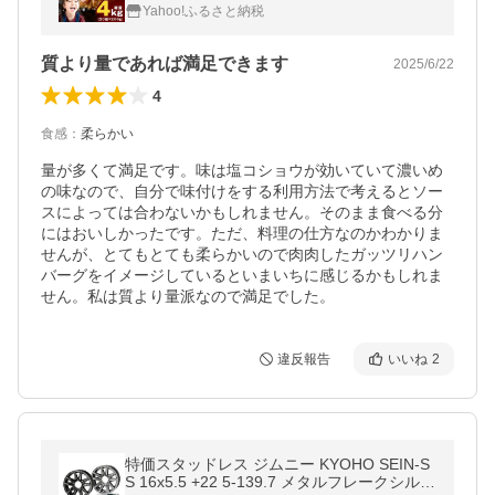
り CFX0024
Yahoo!ふるさと納税
質より量であれば満足できます
2025/6/22
4
食感
：
柔らかい
量が多くて満足です。味は塩コショウが効いていて濃いめ
の味なので、自分で味付けをする利用方法で考えるとソー
スによっては合わないかもしれません。そのまま食べる分
にはおいしかったです。ただ、料理の仕方なのかわかりま
せんが、とてもとても柔らかいので肉肉したガッツリハン
バーグをイメージしているといまいちに感じるかもしれま
せん。私は質より量派なので満足でした。
違反報告
いいね
2
特価スタッドレス ジムニー KYOHO SEIN-S
S 16x5.5 +22 5-139.7 メタルフレークシルバ