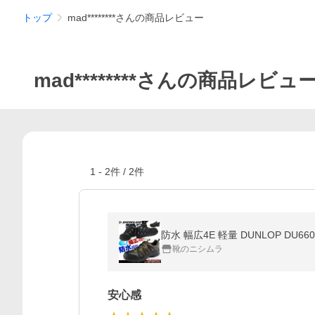
トップ
mad********さんの商品レビュー
mad********さんの商品レビュ
1
-
2
件 /
2
件
防水 幅広4E 軽量 DUNLOP D
靴のニシムラ
安心感