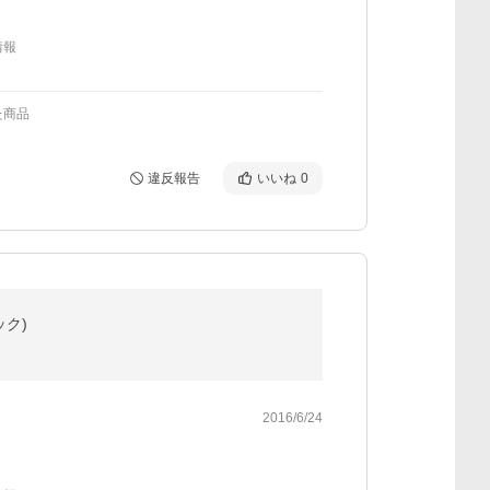
情報
た商品
違反報告
いいね
0
ック)
2016/6/24