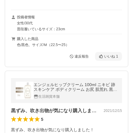
投稿者情報
女性/30代
普段履いているサイズ：23cm
購入した商品
色/黒色、サイズ/Ｍ（22.5〜25）
違反報告
いいね
1
エンジェルヒップクリーム 100ml ニキビ 跡
スキンケア ボディクリーム お尻 肌荒れ 黒ず
み 保湿 グリチルリチン酸2k ビタミンE おし
生活雑貨本舗
り 美容 医薬部外品 Aryumii
黒ずみ、吹き出物が気になり購入しました…
2021/12/15
5
黒ずみ、吹き出物が気になり購入しました！
