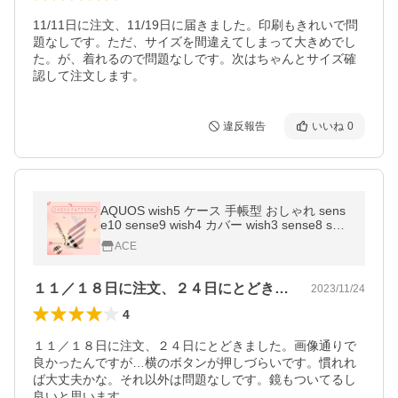
11/11日に注文、11/19日に届きました。印刷もきれいで問
題なしです。ただ、サイズを間違えてしまって大きめでし
た。が、着れるので問題なしです。次はちゃんとサイズ確
認して注文します。
違反報告
いいね
0
AQUOS wish5 ケース 手帳型 おしゃれ sens
e10 sense9 wish4 カバー wish3 sense8 sen
se7 wish2 ケース wish Sense6 sense4 sens
ACE
e3 鏡 チェック 送料無料
１１／１８日に注文、２４日にとどきまし…
2023/11/24
4
１１／１８日に注文、２４日にとどきました。画像通りで
良かったんですが…横のボタンが押しづらいです。慣れれ
ば大丈夫かな。それ以外は問題なしです。鏡もついてるし
良いと思います。