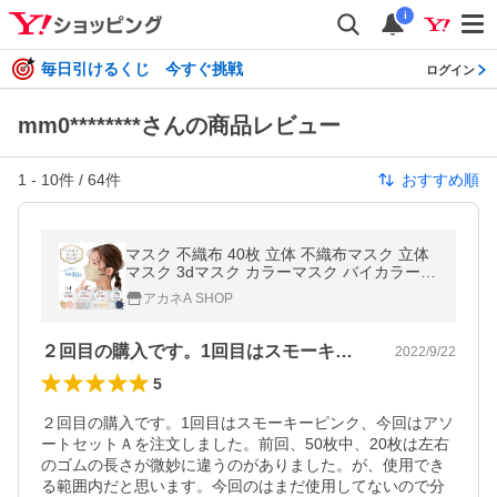
i
毎日引けるくじ 今すぐ挑戦
ログイン
mm0********さんの商品レビュー
1
-
10
件 /
64
件
おすすめ順
マスク 不織布 40枚 立体 不織布マスク 立体
マスク 3dマスク カラーマスク バイカラー
小顔マスク 使い捨てマスク おしゃれ 血色カ
アカネA SHOP
ラー 大容量 バイカラーマスク
２回目の購入です。1回目はスモーキーピ…
2022/9/22
5
２回目の購入です。1回目はスモーキーピンク、今回はアソ
ートセットＡを注文しました。前回、50枚中、20枚は左右
のゴムの長さが微妙に違うのがありました。が、使用でき
る範囲内だと思います。今回のはまだ使用してないので分