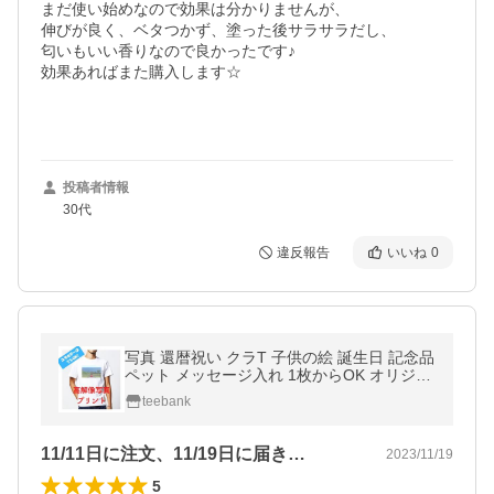
まだ使い始めなので効果は分かりませんが、

伸びが良く、ベタつかず、塗った後サラサラだし、

匂いもいい香りなので良かったです♪

効果あればまた購入します☆

投稿者情報
30代
違反報告
いいね
0
写真 還暦祝い クラT 子供の絵 誕生日 記念品
ペット メッセージ入れ 1枚からOK オリジナ
ル プリント Tシャツ
teebank
11/11日に注文、11/19日に届き…
2023/11/19
5