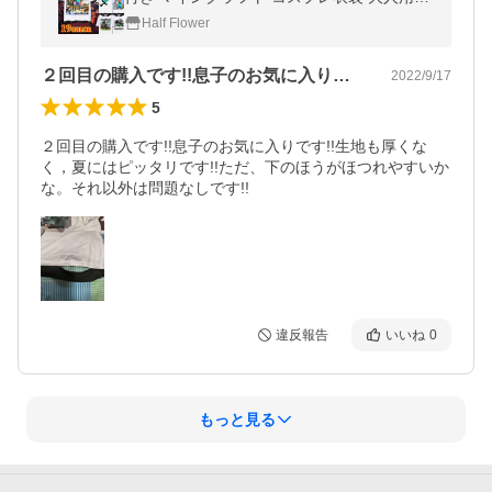
供用 ハロウィン仮装日常服男女兼用 100〜1
Half Flower
50 S M L XL 2XL 3XL
２回目の購入です!!息子のお気に入りで…
2022/9/17
5
２回目の購入です!!息子のお気に入りです!!生地も厚くな
く，夏にはピッタリです!!ただ、下のほうがほつれやすいか
な。それ以外は問題なしです!!
違反報告
いいね
0
もっと見る