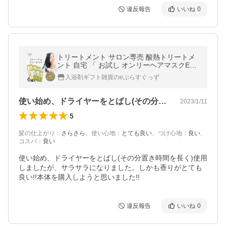
違反報告
いいね
0
トリートメント サロン専売 酸熱トリートメ
ント 自宅 「 お試し オンリーヘアマスクEX
トライアル 9ｇ×6」 自宅 くせ毛 縮毛矯正 補
入浴剤ギフト雑貨のeぷらすぐっず
助
使い始め、ドライヤーをとばし(その分置…
2023/1/11
5
髪の仕上がり
：
さらさら
、
使い心地
：
とても良い
、
つけ心地
：
良い
、
コスパ
：
良い
使い始め、ドライヤーをとばし(その分置き時間を長く)使用
しましたが、サラサラになりました。しかも香りがとても
良い!!本体を購入しようと思いました!!
違反報告
いいね
0