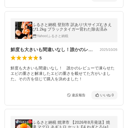
ふるさと納税 登別市 訳あり!大サイズむきえ
び1.2kg ブラックタイガー背わた除去済み
Yahoo!ふるさと納税
鮮度も大きいも間違いなし！誰かのレビュ…
2025/10/26
5
鮮度も大きいも間違いなし！　誰かのレビューで凍らせた
エビの重さと解凍したエビの重さを載せてた方がいまし
た。その方を信じて購入を決めました！
違反報告
いいね
0
ふるさと納税 焼津市 【2026年8月発送】焼
津 マグロ ネギトロ セット F4 ねぎとろ(a10-