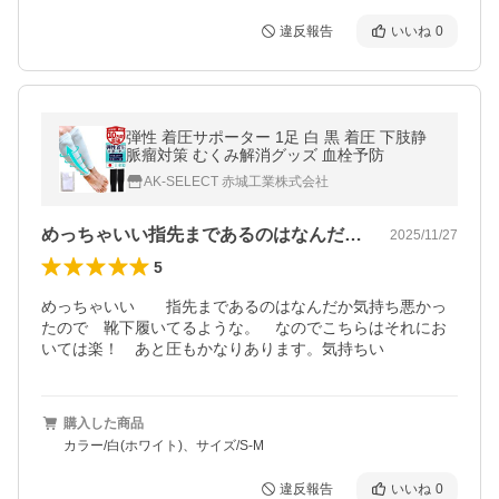
違反報告
いいね
0
弾性 着圧サポーター 1足 白 黒 着圧 下肢静
脈瘤対策 むくみ解消グッズ 血栓予防
AK-SELECT 赤城工業株式会社
めっちゃいい指先まであるのはなんだか気…
2025/11/27
5
めっちゃいい　　指先まであるのはなんだか気持ち悪かっ
たので　靴下履いてるような。　なのでこちらはそれにお
いては楽！　あと圧もかなりあります。気持ちい
購入した商品
カラー/白(ホワイト)、サイズ/S-M
違反報告
いいね
0