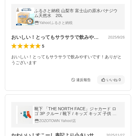
ふるさと納税 山梨市 富士山の原水バナジウ
ム天然水 20L
Yahoo!ふるさと納税
おいしい！とってもサラサラで飲みやすい…
2025/9/26
5
おいしい！とってもサラサラで飲みやすいです！ありがと
うございます
違反報告
いいね
0
靴下 「THE NORTH FACE」ジャカード ロ
ゴ 3P クルー / 靴下 / キッズ キッズ 子供 男
の子 女の子
ZOZOTOWN Yahoo!店
かわいい！すこーし表記より小さいサイズ…
2025/11/27